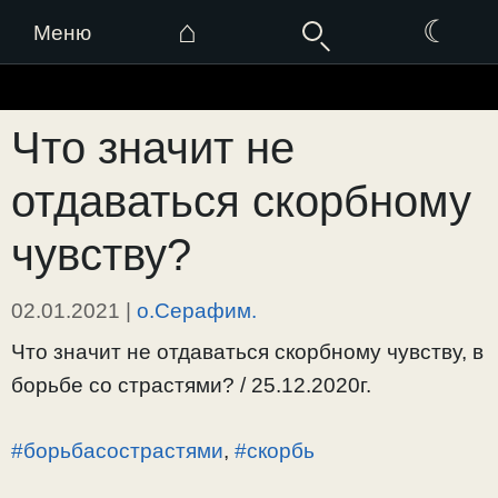
⌂
☾
Меню
Перейти
к
Что значит не
содержимому
отдаваться скорбному
чувству?
02.01.2021
|
о.Серафим.
Что значит не отдаваться скорбному чувству, в
борьбе со страстями? / 25.12.2020г.
#борьбасострастями
,
#скорбь