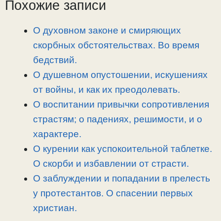
L
g
b
а
Похожие записи
i
r
o
в
n
a
o
и
О духовном законе и смиряющих
k
m
k
т
скорбных обстоятельствах. Во время
ь
бедствий.
О душевном опустошении, искушениях
от войны, и как их преодолевать.
О воспитании привычки сопротивления
страстям; о падениях, решимости, и о
характере.
О курении как успокоительной таблетке.
О скорби и избавлении от страсти.
О заблуждении и попадании в прелесть
у протестантов. О спасении первых
христиан.