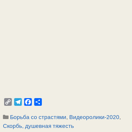
C
T
F
О
o
e
a
т
Рубрики
Борьба со страстями
,
Видеоролики-2020
,
p
l
c
п
y
e
e
р
Скорбь, душевная тяжесть