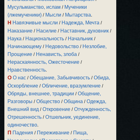
Мусульманство, ислам
/
Мученики
(лжемученики)
/
Мысли
/
Мытарства
.
Н
Навязчивые мысли
/
Надежда, Мечта
/
Наказание
/
Насилие
/
Наставник, духовник
/
Наука
/
Национальность
/
Начальник
/
Начинающему
/
Недовольство
/
Незлобие,
Прощение
/
Ненависть, злоба
/
Нераскаянность, Ожесточение
/
Нравственность
.
О
О нас
/
Обещание, Забывчивость
/
Обида,
Оскорбление
/
Обличение, вразумление
/
Обряды, внешнее, традиции
/
Общение,
Разговоры
/
Общество
/
Община
/
Одежда,
Внешний вид
/
Откровение
/
Отчужденность,
Отрешенность
/
Отшельник, уединение,
одиночество
.
П
Падения
/
Переживание
/
Пища,