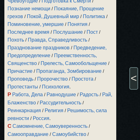
Чревоугодие
/
Подготовка к Смерти
/
Познание немощи
/
Покаяние, Прощение
грехов
/
Покой, Душевный мир
/
Политика
/
Поминовение, умершие
/
Понятия
/
Последнее время
/
Послушание
/
Пост
/
Похоть
/
Правда, Справедливость
/
Празднование праздников
/
Предведение,
Предопределение
/
Преемственность,
Священство
/
Прелесть, Самообольщение
/
Причастие
/
Пропаганда, Зомбирование
/
<
Проповедь
/
Пророчество
/
Простота
/
Протестанты
/
Психология
.
Р
Работа, Дела
/
Равнодушие
/
Радость
/
Рай,
Блаженство
/
Рассудительность
/
Реинкарнация
/
Религия
/
Решимость, сила
ревности
/
Россия
.
С
Самомнение, Самоуверенность
/
Самооправдание
/
Самоубийство
/