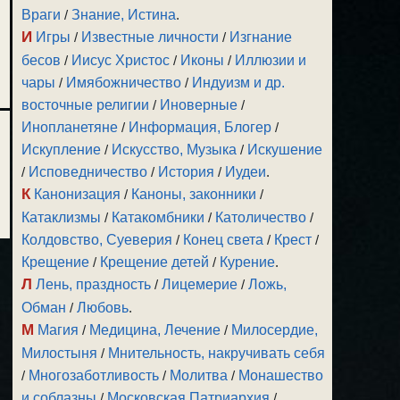
Враги
/
Знание, Истина
.
И
Игры
/
Известные личности
/
Изгнание
бесов
/
Иисус Христос
/
Иконы
/
Иллюзии и
чары
/
Имябожничество
/
Индуизм и др.
восточные религии
/
Иноверные
/
Инопланетяне
/
Информация, Блогер
/
Искупление
/
Искусство, Музыка
/
Искушение
/
Исповедничество
/
История
/
Иудеи
.
К
Канонизация
/
Каноны, законники
/
Катаклизмы
/
Катакомбники
/
Католичество
/
Колдовство, Суеверия
/
Конец света
/
Крест
/
Крещение
/
Крещение детей
/
Курение
.
Л
Лень, праздность
/
Лицемерие
/
Ложь,
Обман
/
Любовь
.
М
Магия
/
Медицина, Лечение
/
Милосердие,
Милостыня
/
Мнительность, накручивать себя
/
Многозаботливость
/
Молитва
/
Монашество
и соблазны
/
Московская Патриархия
/