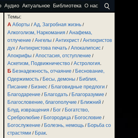
о
Аудио
Актуальное
Библиотека
О нас
Темы:
А
Аборты
/
Ад, Загробная жизнь
/
Алкоголизм, Наркомания
/
Анафема,
отлучение
/
Ангелы
/
Антихрист
/
Антихристов
дух
/
Антихристова печать
/
Апокалипсис
/
Апокрифы
/
Апостасия, отступление
/
Аскетизм, Подвижничество
/
Астрология
.
Б
Безнадежность, отчаяние
/
Беснование,
Одержимость
/
Бесы, демоны
/
Библия,
Писание
/
Бизнес
/
Благовидные предлоги
/
Благодарение
/
Благодать
/
Благоразумие
/
Благословение, благополучие
/
Ближний
/
Блуд, извращения
/
Бог
/
Богатство,
Сребролюбие
/
Богородица
/
Богословие
/
Богослужение
/
Болезнь, немощь
/
Борьба со
страстями
/
Брак
.