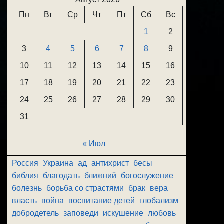
Пн
Вт
Ср
Чт
Пт
Сб
Вс
1
2
3
4
5
6
7
8
9
10
11
12
13
14
15
16
17
18
19
20
21
22
23
24
25
26
27
28
29
30
31
« Июл
Россия
Украина
ад
антихрист
бесы
библия
благодать
ближний
богослужение
болезнь
борьба со страстями
брак
вера
власть
война
воспитание детей
глобализм
добродетель
заповеди
искушение
любовь