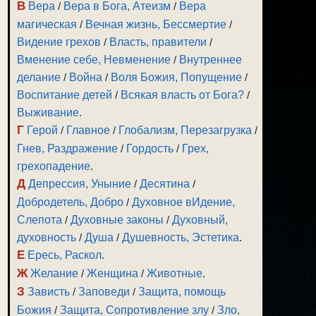
В
Вера
/
Вера в Бога, Атеизм
/
Вера
магическая
/
Вечная жизнь, Бессмертие
/
Видение грехов
/
Власть, правители
/
Вменение себе, Невменение
/
Внутреннее
делание
/
Война
/
Воля Божия, Попущение
/
Воспитание детей
/
Всякая власть от Бога?
/
Выживание
.
Г
Герой
/
Главное
/
Глобализм, Перезагрузка
/
Гнев, Раздражение
/
Гордость
/
Грех,
грехопадение
.
Д
Депрессия, Уныние
/
Десятина
/
Добродетель, Добро
/
Духовное вИдение,
Слепота
/
Духовные законы
/
Духовный,
духовность
/
Душа
/
Душевность, Эстетика
.
Е
Ересь, Раскол
.
Ж
Желание
/
Женщина
/
Животные
.
З
Зависть
/
Заповеди
/
Защита, помощь
Божия
/
Защита, Сопротивление злу
/
Зло,