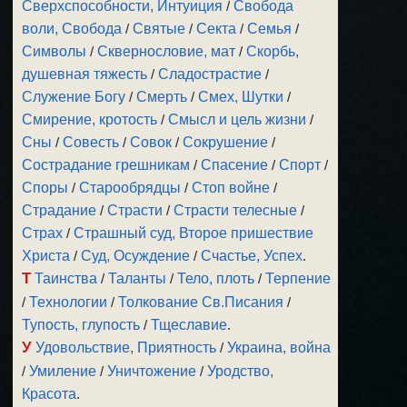
Сверхспособности, Интуиция
/
Свобода
воли, Свобода
/
Святые
/
Секта
/
Семья
/
Символы
/
Сквернословие, мат
/
Скорбь,
душевная тяжесть
/
Сладострастие
/
Служение Богу
/
Смерть
/
Смех, Шутки
/
Смирение, кротость
/
Смысл и цель жизни
/
Сны
/
Совесть
/
Совок
/
Сокрушение
/
Сострадание грешникам
/
Спасение
/
Спорт
/
Споры
/
Старообрядцы
/
Стоп войне
/
Страдание
/
Страсти
/
Страсти телесные
/
Страх
/
Страшный суд, Второе пришествие
Христа
/
Суд, Осуждение
/
Счастье, Успех
.
Т
Таинства
/
Таланты
/
Тело, плоть
/
Терпение
/
Технологии
/
Толкование Св.Писания
/
Тупость, глупость
/
Тщеславие
.
У
Удовольствие, Приятность
/
Украина, война
/
Умиление
/
Уничтожение
/
Уродство,
Красота
.