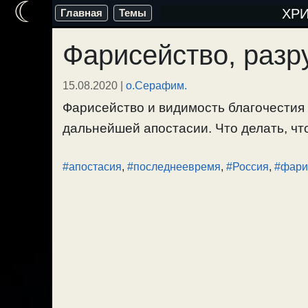
☾
Перейти
ХР
Главная
Темы
к
Фарисейство, разр
содержимому
15.08.2020
|
о.Серафим.
Фарисейство и видимость благочестия
дальнейшей апостасии. Что делать, что
#апостасия
,
#последнеевремя
,
#Россия
,
#фари