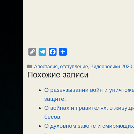
C
T
F
О
o
e
a
т
Рубрики
Апостасия, отступление
,
Видеоролики-2020
p
l
c
п
Похожие записи
y
e
e
р
L
g
b
а
О развязывании войн и уничтоже
i
r
o
в
n
защите.
a
o
и
k
m
k
т
О войнах и правителях, о живущ
ь
бесов.
О духовном законе и смиряющих 