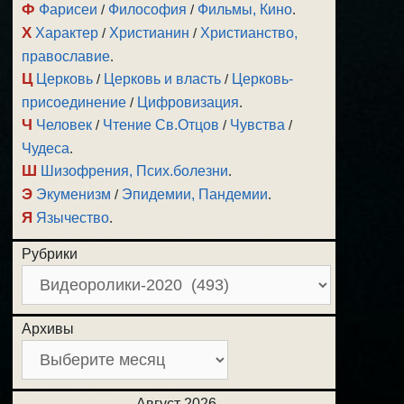
Ф
Фарисеи
/
Философия
/
Фильмы, Кино
.
Х
Характер
/
Христианин
/
Христианство,
православие
.
Ц
Церковь
/
Церковь и власть
/
Церковь-
присоединение
/
Цифровизация
.
Ч
Человек
/
Чтение Св.Отцов
/
Чувства
/
Чудеса
.
Ш
Шизофрения, Псих.болезни
.
Э
Экуменизм
/
Эпидемии, Пандемии
.
Я
Язычество
.
Рубрики
Архивы
Август 2026