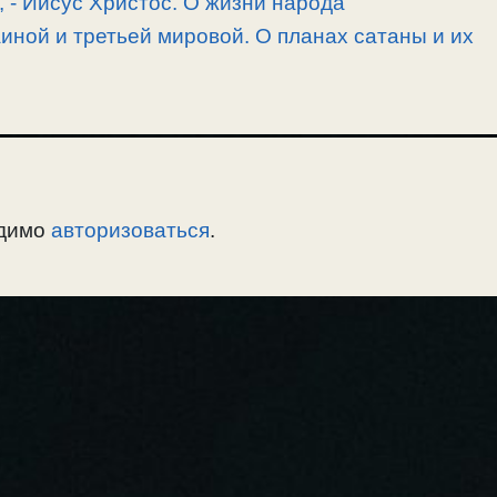
, -­ Иисус Христос. О жизни народа
иной и третьей мировой. О планах сатаны и их
одимо
авторизоваться
.