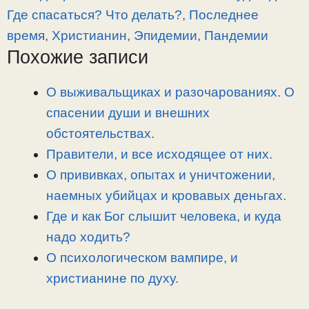
y
e
e
р
Где спасаться? Что делать?
,
Последнее
L
g
b
а
время
,
Христианин
,
Эпидемии, Пандемии
i
r
o
в
Похожие записи
n
a
o
и
k
m
k
т
О выживальщиках и разочарованиях. О
ь
спасении души и внешних
обстоятельствах.
Правители, и все исходящее от них.
О прививках, опытах и уничтожении,
наемных убийцах и кровавых деньгах.
Где и как Бог слышит человека, и куда
надо ходить?
О психологическом вампире, и
христианине по духу.