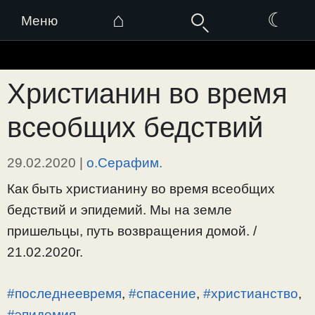
⌂
☾
Меню
Перейти
к
Христианин во время
содержимому
всеобщих бедствий
29.02.2020
|
о.Серафим.
Как быть христианину во время всеобщих
бедствий и эпидемий. Мы на земле
пришельцы, путь возвращения домой. /
21.02.2020г.
#последнеевремя
,
#спасение
,
#христианство
,
#эпидемия