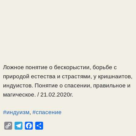
Ложное понятие о бескорыстии, борьбе с
природой естества и страстями, у кришнаитов,
индуистов. Понятие о спасении, правильное и
магическое. / 21.02.2020г.
#индуизм
,
#спасение
C
T
F
О
o
e
a
т