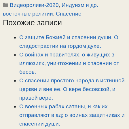
Рубрики
Видеоролики-2020
,
Индуизм и др.
p
l
c
п
y
e
e
р
восточные религии
,
Спасение
L
g
b
а
Похожие записи
i
r
o
в
n
a
o
и
О защите Божией и спасении души. О
k
m
k
т
сладострастии на гордом духе.
ь
О войнах и правителях, о живущих в
иллюзиях, уничтожении и спасении от
бесов.
О спасении простого народа в истинной
церкви и вне ее. О вере бесовской, и
правой вере.
О военных рабах сатаны, и как их
отправляют в ад; о воинах защитниках и
спасении души.