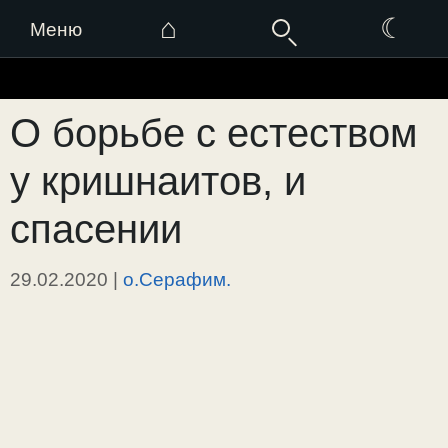
⌂
☾
Меню
Перейти
к
О борьбе с естеством
содержимому
у кришнаитов, и
спасении
29.02.2020
|
о.Серафим.