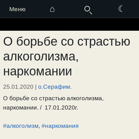
⌂
☾
Меню
Перейти
к
О борьбе со страстью
содержимому
алкоголизма,
наркомании
25.01.2020
|
о.Серафим.
О борьбе со страстью алкоголизма,
наркомании. / 17.01.2020г.
#алкоголизм
,
#наркомания