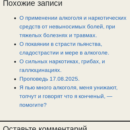
L
g
b
а
Похожие записи
i
r
o
в
n
a
o
и
О применении алкоголя и наркотических
k
m
k
т
средств от невыносимых болей, при
ь
тяжелых болезнях и травмах.
О покаянии в страсти пьянства,
сладострастии и мере в алкоголе.
О сильных наркотиках, грибах, и
галлюцинациях.
Проповедь 17.08.2025.
Я пью много алкоголя, меня унижают,
топчут и говорят что я конченый, —
помогите?
Оставьте комментарий