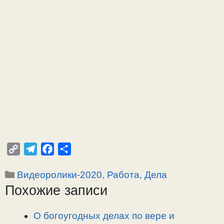
C
T
F
О
o
e
a
т
Рубрики
Видеоролики-2020
,
Работа, Дела
p
l
c
п
Похожие записи
y
e
e
р
L
g
b
а
i
r
o
в
О богоугодных делах по вере и