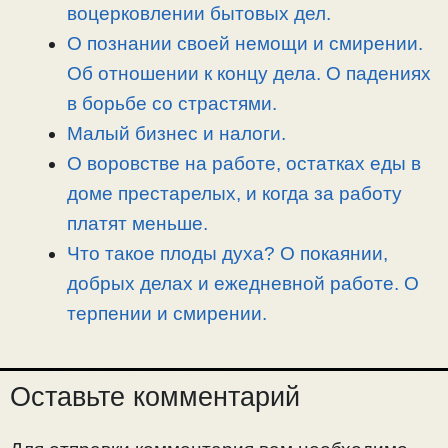
n
a
o
и
воцерковлении бытовых дел.
k
m
k
т
О познании своей немощи и смирении.
ь
Об отношении к концу дела. О падениях
в борьбе со страстями.
Малый бизнес и налоги.
О воровстве на работе, остатках еды в
доме престарелых, и когда за работу
платят меньше.
Что такое плоды духа? О покаянии,
добрых делах и ежедневной работе. О
терпении и смирении.
Оставьте комментарий