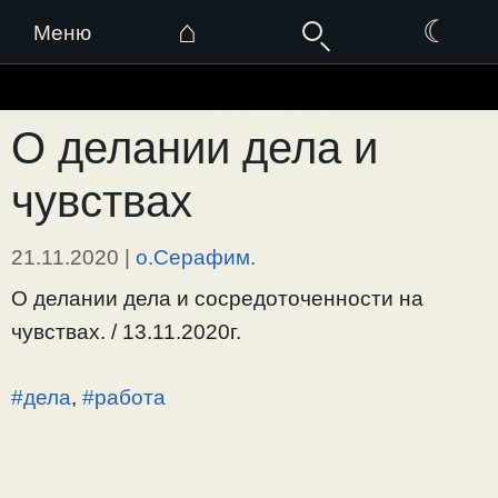
⌂
☾
Меню
Перейти
к
О делании дела и
содержимому
чувствах
21.11.2020
|
о.Серафим.
О делании дела и сосредоточенности на
чувствах. / 13.11.2020г.
#дела
,
#работа