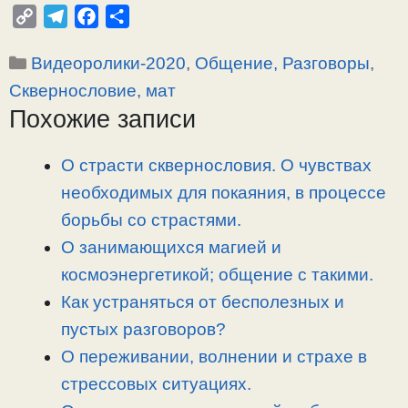
C
T
F
О
o
e
a
т
Рубрики
Видеоролики-2020
,
Общение, Разговоры
,
p
l
c
п
y
e
e
р
Сквернословие, мат
L
g
b
а
Похожие записи
i
r
o
в
n
a
o
и
О страсти сквернословия. О чувствах
k
m
k
т
необходимых для покаяния, в процессе
ь
борьбы со страстями.
О занимающихся магией и
космоэнергетикой; общение с такими.
Как устраняться от бесполезных и
пустых разговоров?
О переживании, волнении и страхе в
стрессовых ситуациях.