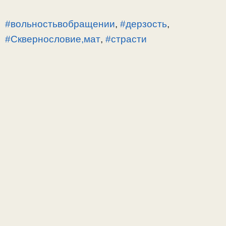
#вольностьвобращении
,
#дерзость
,
#Сквернословие,мат
,
#страсти