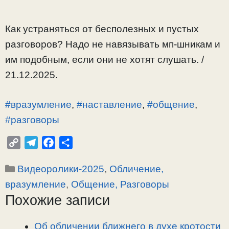
Как устраняться от бесполезных и пустых
разговоров? Надо не навязывать мп-шникам и
им подобным, если они не хотят слушать. /
21.12.2025.
#вразумление
,
#наставление
,
#общение
,
#разговоры
C
T
F
О
o
e
a
т
Рубрики
Видеоролики-2025
,
Обличение,
p
l
c
п
y
e
e
р
вразумление
,
Общение, Разговоры
L
g
b
а
Похожие записи
i
r
o
в
n
a
o
и
Об обличении ближнего в духе кротости