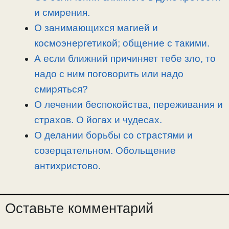
k
m
k
т
и смирения.
ь
О занимающихся магией и
космоэнергетикой; общение с такими.
А если ближний причиняет тебе зло, то
надо с ним поговорить или надо
смиряться?
О лечении беспокойства, переживания и
страхов. О йогах и чудесах.
О делании борьбы со страстями и
созерцательном. Обольщение
антихристово.
Оставьте комментарий