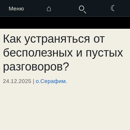
⌂
☾
Меню
Перейти
к
Как устраняться от
содержимому
бесполезных и пустых
разговоров?
24.12.2025
|
о.Серафим.