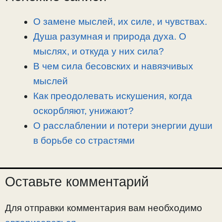
L
g
b
а
i
r
o
в
О замене мыслей, их силе, и чувствах.
n
a
o
и
Душа разумная и природа духа. О
k
m
k
т
мыслях, и откуда у них сила?
ь
В чем сила бесовских и навязчивых
мыслей
Как преодолевать искушения, когда
оскорбляют, унижают?
О расслаблении и потери энергии души
в борьбе со страстями
Оставьте комментарий
Для отправки комментария вам необходимо