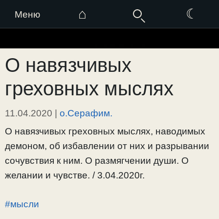
⌂
☾
Меню
Перейти
к
О навязчивых
содержимому
греховных мыслях
11.04.2020
|
о.Серафим.
О навязчивых греховных мыслях, наводимых
демоном, об избавлении от них и разрывании
сочувствия к ним. О размягчении души. О
желании и чувстве. / 3.04.2020г.
#мысли