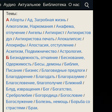
о
Аудио
Актуальное
Библиотека
О нас
Темы:
А
Аборты
/
Ад, Загробная жизнь
/
Алкоголизм, Наркомания
/
Анафема,
отлучение
/
Ангелы
/
Антихрист
/
Антихристов
дух
/
Антихристова печать
/
Апокалипсис
/
Апокрифы
/
Апостасия, отступление
/
Аскетизм, Подвижничество
/
Астрология
.
Б
Безнадежность, отчаяние
/
Беснование,
Одержимость
/
Бесы, демоны
/
Библия,
Писание
/
Бизнес
/
Благовидные предлоги
/
Благодарение
/
Благодать
/
Благоразумие
/
Благословение, благополучие
/
Ближний
/
Блуд, извращения
/
Бог
/
Богатство,
Сребролюбие
/
Богородица
/
Богословие
/
Богослужение
/
Болезнь, немощь
/
Борьба со
страстями
/
Брак
.