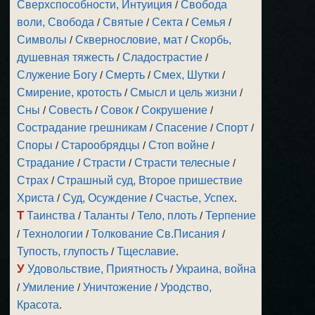
Сверхспособности, Интуиция
/
Свобода
воли, Свобода
/
Святые
/
Секта
/
Семья
/
Символы
/
Сквернословие, мат
/
Скорбь,
душевная тяжесть
/
Сладострастие
/
Служение Богу
/
Смерть
/
Смех, Шутки
/
Смирение, кротость
/
Смысл и цель жизни
/
Сны
/
Совесть
/
Совок
/
Сокрушение
/
Сострадание грешникам
/
Спасение
/
Спорт
/
Споры
/
Старообрядцы
/
Стоп войне
/
Страдание
/
Страсти
/
Страсти телесные
/
Страх
/
Страшный суд, Второе пришествие
Христа
/
Суд, Осуждение
/
Счастье, Успех
.
Т
Таинства
/
Таланты
/
Тело, плоть
/
Терпение
/
Технологии
/
Толкование Св.Писания
/
Тупость, глупость
/
Тщеславие
.
У
Удовольствие, Приятность
/
Украина, война
/
Умиление
/
Уничтожение
/
Уродство,
Красота
.