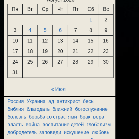
Пн
Вт
Ср
Чт
Пт
Сб
Вс
1
2
3
4
5
6
7
8
9
10
11
12
13
14
15
16
17
18
19
20
21
22
23
24
25
26
27
28
29
30
31
« Июл
Россия
Украина
ад
антихрист
бесы
библия
благодать
ближний
богослужение
болезнь
борьба со страстями
брак
вера
власть
война
воспитание детей
глобализм
добродетель
заповеди
искушение
любовь