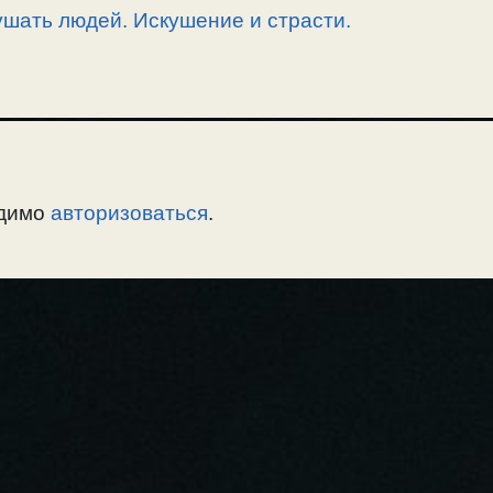
ушать людей. Искушение и страсти.
одимо
авторизоваться
.