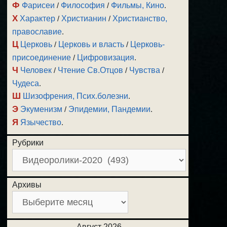
Ф
Фарисеи
/
Философия
/
Фильмы, Кино
.
Х
Характер
/
Христианин
/
Христианство,
православие
.
Ц
Церковь
/
Церковь и власть
/
Церковь-
присоединение
/
Цифровизация
.
Ч
Человек
/
Чтение Св.Отцов
/
Чувства
/
Чудеса
.
Ш
Шизофрения, Псих.болезни
.
Э
Экуменизм
/
Эпидемии, Пандемии
.
Я
Язычество
.
Рубрики
Архивы
Август 2026