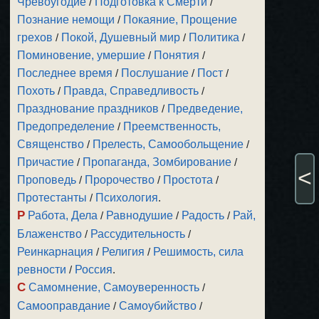
Чревоугодие
/
Подготовка к Смерти
/
Познание немощи
/
Покаяние, Прощение
грехов
/
Покой, Душевный мир
/
Политика
/
Поминовение, умершие
/
Понятия
/
Последнее время
/
Послушание
/
Пост
/
Похоть
/
Правда, Справедливость
/
Празднование праздников
/
Предведение,
Предопределение
/
Преемственность,
Священство
/
Прелесть, Самообольщение
/
Причастие
/
Пропаганда, Зомбирование
/
<
Проповедь
/
Пророчество
/
Простота
/
Протестанты
/
Психология
.
Р
Работа, Дела
/
Равнодушие
/
Радость
/
Рай,
Блаженство
/
Рассудительность
/
Реинкарнация
/
Религия
/
Решимость, сила
ревности
/
Россия
.
С
Самомнение, Самоуверенность
/
Самооправдание
/
Самоубийство
/