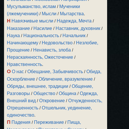
Мусульманство, ислам
/
Мученики
(лжемученики)
/
Мысли
/
Мытарства
.
Н
Навязчивые мысли
/
Надежда, Мечта
/
Наказание
/
Насилие
/
Наставник, духовник
/
Наука
/
Национальность
/
Начальник
/
Начинающему
/
Недовольство
/
Незлобие,
Прощение
/
Ненависть, злоба
/
Нераскаянность, Ожесточение
/
Нравственность
.
О
О нас
/
Обещание, Забывчивость
/
Обида,
Оскорбление
/
Обличение, вразумление
/
Обряды, внешнее, традиции
/
Общение,
Разговоры
/
Общество
/
Община
/
Одежда,
Внешний вид
/
Откровение
/
Отчужденность,
Отрешенность
/
Отшельник, уединение,
одиночество
.
П
Падения
/
Переживание
/
Пища,