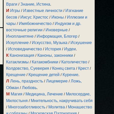
Враги
/
Знание, Истина
.
И
Игры
/
Известные личности
/
Изгнание
бесов
/
Иисус Христос
/
Иконы
/
Иллюзии и
чары
/
Имябожничество
/
Индуизм и др.
восточные религии
/
Иноверные
/
Инопланетяне
/
Информация, Блогер
/
Искупление
/
Искусство, Музыка
/
Искушение
/
Исповедничество
/
История
/
Иудеи
.
К
Канонизация
/
Каноны, законники
/
Катаклизмы
/
Катакомбники
/
Католичество
/
Колдовство, Суеверия
/
Конец света
/
Крест
/
Крещение
/
Крещение детей
/
Курение
.
Л
Лень, праздность
/
Лицемерие
/
Ложь,
Обман
/
Любовь
.
М
Магия
/
Медицина, Лечение
/
Милосердие,
Милостыня
/
Мнительность, накручивать себя
/
Многозаботливость
/
Молитва
/
Монашество
и соблазны
/
Московская Патриархия
/