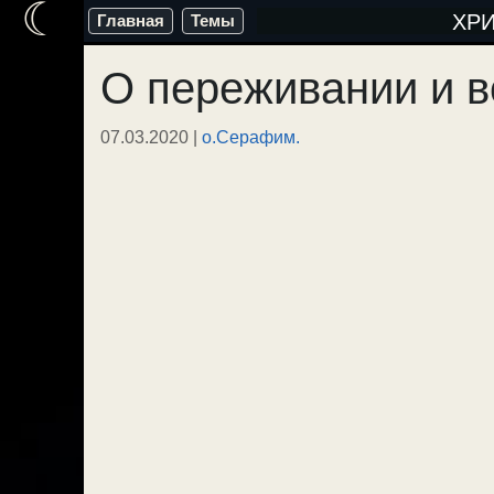
☾
Перейти
ХР
Главная
Темы
к
О переживании и 
содержимому
07.03.2020
|
о.Серафим.