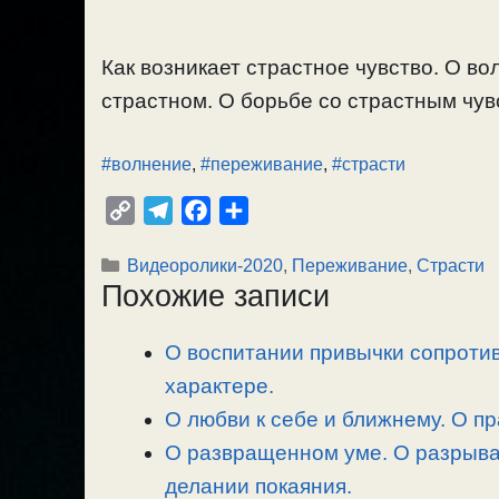
Как возникает страстное чувство. О в
страстном. О борьбе со страстным чувс
#волнение
,
#переживание
,
#страсти
C
T
F
О
o
e
a
т
Рубрики
Видеоролики-2020
,
Переживание
,
Страсти
p
l
c
п
Похожие записи
y
e
e
р
L
g
b
а
О воспитании привычки сопротив
i
r
o
в
n
характере.
a
o
и
k
m
k
т
О любви к себе и ближнему. О п
ь
О развращенном уме. О разрыван
делании покаяния.