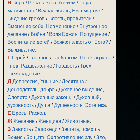
В
Вера
/
Вера в Бога, Атеизм
/
Вера
магическая
/
Вечная жизнь, Бессмертие
/
Видение грехов
/
Власть, правители
/
Вменение себе, Невменение
/
Внутреннее
делание
/
Война
/
Воля Божия, Попущение
/
Воспитание детей
/
Всякая власть от Бога?
/
Выживание
.
Г
Герой
/
Главное
/
Глобализм, Перезагрузка
/
Гнев, Раздражение
/
Гордость
/
Грех,
грехопадение
.
Д
Депрессия, Уныние
/
Десятина
/
Добродетель, Добро
/
Духовное вИдение,
Слепота
/
Духовные законы
/
Духовный,
духовность
/
Душа
/
Душевность, Эстетика
.
Е
Ересь, Раскол
.
Ж
Желание
/
Женщина
/
Животные
.
З
Зависть
/
Заповеди
/
Защита, помощь
Божия
/
Защита, Сопротивление злу
/
Зло,