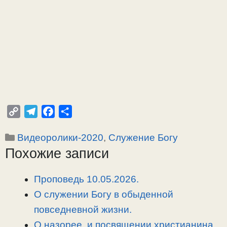
C
T
F
О
o
e
a
т
Рубрики
Видеоролики-2020
,
Служение Богу
p
l
c
п
Похожие записи
y
e
e
р
L
g
b
а
i
r
o
в
Проповедь 10.05.2026.
n
a
o
и
О служении Богу в обыденной
k
m
k
т
повседневной жизни.
ь
О назорее, и посвящении христианина