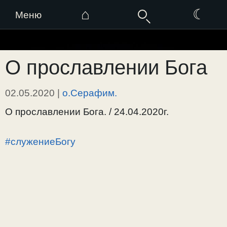
⌂
☾
Меню
Перейти
к
О прославлении Бога
содержимому
02.05.2020
|
о.Серафим.
О прославлении Бога. / 24.04.2020г.
#служениеБогу