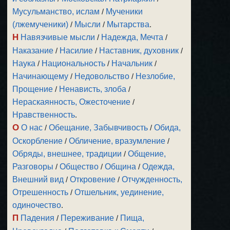
Мусульманство, ислам
/
Мученики
(лжемученики)
/
Мысли
/
Мытарства
.
Н
Навязчивые мысли
/
Надежда, Мечта
/
Наказание
/
Насилие
/
Наставник, духовник
/
Наука
/
Национальность
/
Начальник
/
Начинающему
/
Недовольство
/
Незлобие,
Прощение
/
Ненависть, злоба
/
Нераскаянность, Ожесточение
/
Нравственность
.
О
О нас
/
Обещание, Забывчивость
/
Обида,
Оскорбление
/
Обличение, вразумление
/
Обряды, внешнее, традиции
/
Общение,
Разговоры
/
Общество
/
Община
/
Одежда,
Внешний вид
/
Откровение
/
Отчужденность,
Отрешенность
/
Отшельник, уединение,
одиночество
.
П
Падения
/
Переживание
/
Пища,