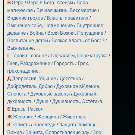
В
Вера
/
Вера в Бога, Атеизм
/
Вера
магическая
/
Вечная жизнь, Бессмертие
/
Видение грехов
/
Власть, правители
/
Вменение себе, Невменение
/
Внутреннее
делание
/
Война
/
Воля Божия, Попущение
/
Воспитание детей
/
Всякая власть от Бога?
/
Выживание
.
Г
Герой
/
Главное
/
Глобализм, Перезагрузка
/
Гнев, Раздражение
/
Гордость
/
Грех,
грехопадение
.
Д
Депрессия, Уныние
/
Десятина
/
Добродетель, Добро
/
Духовное вИдение,
Слепота
/
Духовные законы
/
Духовный,
духовность
/
Душа
/
Душевность, Эстетика
.
Е
Ересь, Раскол
.
Ж
Желание
/
Женщина
/
Животные
.
З
Зависть
/
Заповеди
/
Защита, помощь
Божия
/
Защита, Сопротивление злу
/
Зло,