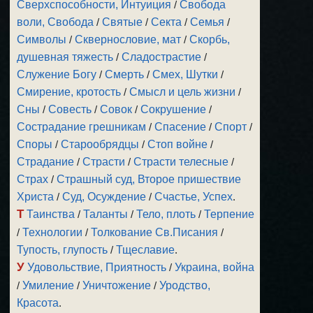
Сверхспособности, Интуиция
/
Свобода
воли, Свобода
/
Святые
/
Секта
/
Семья
/
Символы
/
Сквернословие, мат
/
Скорбь,
душевная тяжесть
/
Сладострастие
/
Служение Богу
/
Смерть
/
Смех, Шутки
/
Смирение, кротость
/
Смысл и цель жизни
/
Сны
/
Совесть
/
Совок
/
Сокрушение
/
Сострадание грешникам
/
Спасение
/
Спорт
/
Споры
/
Старообрядцы
/
Стоп войне
/
Страдание
/
Страсти
/
Страсти телесные
/
Страх
/
Страшный суд, Второе пришествие
Христа
/
Суд, Осуждение
/
Счастье, Успех
.
Т
Таинства
/
Таланты
/
Тело, плоть
/
Терпение
/
Технологии
/
Толкование Св.Писания
/
Тупость, глупость
/
Тщеславие
.
У
Удовольствие, Приятность
/
Украина, война
/
Умиление
/
Уничтожение
/
Уродство,
Красота
.