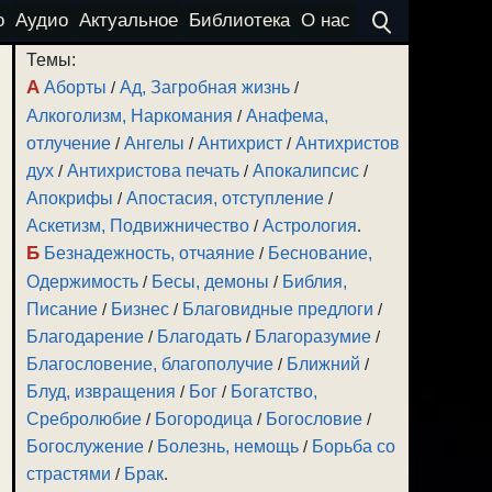
о
Аудио
Актуальное
Библиотека
О нас
Темы:
А
Аборты
/
Ад, Загробная жизнь
/
Алкоголизм, Наркомания
/
Анафема,
отлучение
/
Ангелы
/
Антихрист
/
Антихристов
дух
/
Антихристова печать
/
Апокалипсис
/
Апокрифы
/
Апостасия, отступление
/
Аскетизм, Подвижничество
/
Астрология
.
Б
Безнадежность, отчаяние
/
Беснование,
Одержимость
/
Бесы, демоны
/
Библия,
Писание
/
Бизнес
/
Благовидные предлоги
/
Благодарение
/
Благодать
/
Благоразумие
/
Благословение, благополучие
/
Ближний
/
Блуд, извращения
/
Бог
/
Богатство,
Сребролюбие
/
Богородица
/
Богословие
/
Богослужение
/
Болезнь, немощь
/
Борьба со
страстями
/
Брак
.