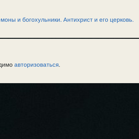
моны и богохульники. Антихрист и его церковь.
одимо
авторизоваться
.