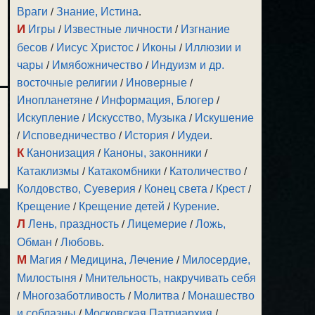
Враги
/
Знание, Истина
.
И
Игры
/
Известные личности
/
Изгнание
бесов
/
Иисус Христос
/
Иконы
/
Иллюзии и
чары
/
Имябожничество
/
Индуизм и др.
восточные религии
/
Иноверные
/
Инопланетяне
/
Информация, Блогер
/
Искупление
/
Искусство, Музыка
/
Искушение
/
Исповедничество
/
История
/
Иудеи
.
К
Канонизация
/
Каноны, законники
/
Катаклизмы
/
Катакомбники
/
Католичество
/
Колдовство, Суеверия
/
Конец света
/
Крест
/
Крещение
/
Крещение детей
/
Курение
.
Л
Лень, праздность
/
Лицемерие
/
Ложь,
Обман
/
Любовь
.
М
Магия
/
Медицина, Лечение
/
Милосердие,
Милостыня
/
Мнительность, накручивать себя
/
Многозаботливость
/
Молитва
/
Монашество
и соблазны
/
Московская Патриархия
/