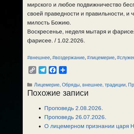
мирского и любое подвижничество бесп
своей праведности и правильности, и 
милость Божию.
Воскресенье, неделя мытаря и фарисея
фарисее. / 1.02.2026.
#внешнее
,
#воздержание
,
#лицемерие
,
#служе
C
T
F
О
o
e
a
т
Рубрики
Лицемерие
,
Обряды, внешнее, традиции
,
Пр
p
l
c
п
Похожие записи
y
e
e
р
L
g
b
а
Проповедь 2.08.2026.
i
r
o
в
n
Проповедь 26.07.2026.
a
o
и
k
m
k
т
О лицемерном признании царя Ник
ь