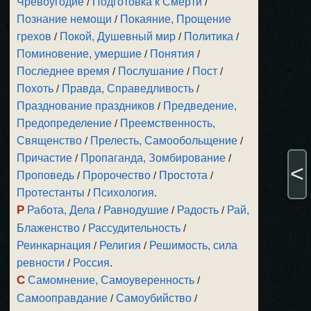
Чревоугодие
/
Подготовка к Смерти
/
Познание немощи
/
Покаяние, Прощение
грехов
/
Покой, Душевный мир
/
Политика
/
Поминовение, умершие
/
Понятия
/
Последнее время
/
Послушание
/
Пост
/
Похоть
/
Правда, Справедливость
/
Празднование праздников
/
Предведение,
Предопределение
/
Преемственность,
Священство
/
Прелесть, Самообольщение
/
Причастие
/
Пропаганда, Зомбирование
/
<
Проповедь
/
Пророчество
/
Простота
/
Протестанты
/
Психология
.
Р
Работа, Дела
/
Равнодушие
/
Радость
/
Рай,
Блаженство
/
Рассудительность
/
Реинкарнация
/
Религия
/
Решимость, сила
ревности
/
Россия
.
С
Самомнение, Самоуверенность
/
Самооправдание
/
Самоубийство
/