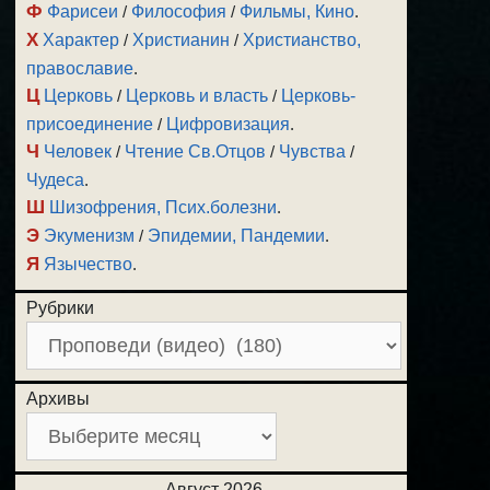
Ф
Фарисеи
/
Философия
/
Фильмы, Кино
.
Х
Характер
/
Христианин
/
Христианство,
православие
.
Ц
Церковь
/
Церковь и власть
/
Церковь-
присоединение
/
Цифровизация
.
Ч
Человек
/
Чтение Св.Отцов
/
Чувства
/
Чудеса
.
Ш
Шизофрения, Псих.болезни
.
Э
Экуменизм
/
Эпидемии, Пандемии
.
Я
Язычество
.
Рубрики
Архивы
Август 2026