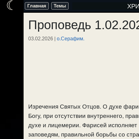
☾
Перейти
ХР
Главная
Темы
к
Проповедь 1.02.20
содержимому
03.02.2026
|
о.Серафим.
Изречения Святых Отцов. О духе фари
Богу, при отсутствии внутреннего, пр
духе и лицемерии. Фарисей исполняет 
заповедям, правильной борьбы со страс