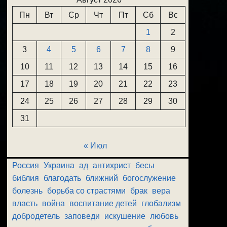
Пн
Вт
Ср
Чт
Пт
Сб
Вс
1
2
3
4
5
6
7
8
9
10
11
12
13
14
15
16
17
18
19
20
21
22
23
24
25
26
27
28
29
30
31
« Июл
Россия
Украина
ад
антихрист
бесы
библия
благодать
ближний
богослужение
болезнь
борьба со страстями
брак
вера
власть
война
воспитание детей
глобализм
добродетель
заповеди
искушение
любовь