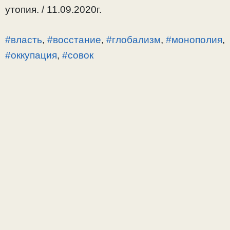
утопия. / 11.09.2020г.
#власть
,
#восстание
,
#глобализм
,
#монополия
,
#оккупация
,
#совок