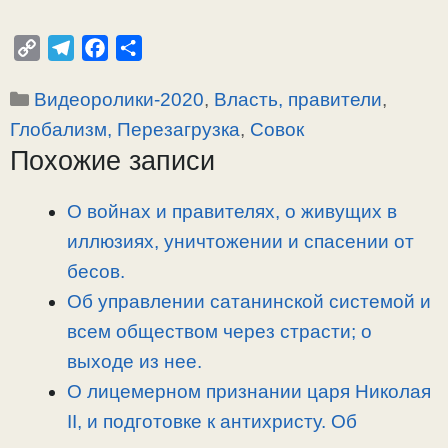
C
T
F
О
o
e
a
т
Рубрики
Видеоролики-2020
,
Власть, правители
,
p
l
c
п
y
e
e
р
Глобализм, Перезагрузка
,
Совок
L
g
b
а
Похожие записи
i
r
o
в
n
a
o
и
О войнах и правителях, о живущих в
k
m
k
т
иллюзиях, уничтожении и спасении от
ь
бесов.
Об управлении сатанинской системой и
всем обществом через страсти; о
выходе из нее.
О лицемерном признании царя Николая
II, и подготовке к антихристу. Об