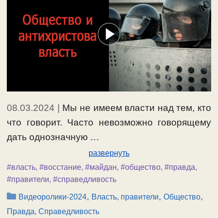
08.03.2024
|
Мы не имеем власти над тем, кто
что говорит. Часто невозможно говорящему
дать однозначную …
развернуть
#власть
,
#восстание
,
#майдан
,
#общество
,
#правда
,
#правители
,
#справедливость
Рубрики
,
,
,
Видеоролики-2024
Власть, правители
Общество
Правда, Справедливость