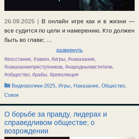
26.09.2025
|
В онлайн игре как и в жизни —
все судится по цели и намерению. Кто должен
быть во главе; …
развернуть
#восстание
,
#закон
,
#игры
,
#наказание
,
#наказаниепреступников
,
#народныемстители
,
#общество
,
#рабы
,
#революция
Рубрики
,
,
,
,
Видеоролики-2025
Игры
Наказание
Общество
Совок
О борьбе за правду, лидерах и
справедливом обществе; о
возрождении