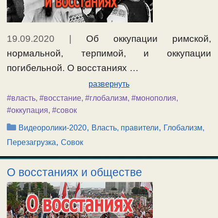
19.09.2020
|
Об оккупации римской,
нормальной, терпимой, и оккупации
погибельной. О восстаниях …
развернуть
#власть
,
#восстание
,
#глобализм
,
#монополия
,
#оккупация
,
#совок
Рубрики
,
,
Видеоролики-2020
Власть, правители
Глобализм,
,
Перезагрузка
Совок
О восстаниях и обществе