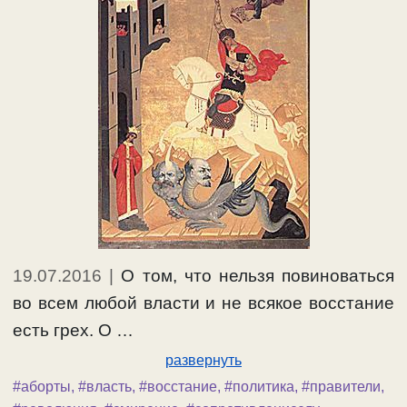
#правители
,
#равнодушие
,
#советскаявласть
,
#сопротивлениезлу
19.07.2016
|
О том, что нельзя повиноваться
во всем любой власти и не всякое восстание
есть грех. О …
развернуть
#аборты
,
#власть
,
#восстание
,
#политика
,
#правители
,