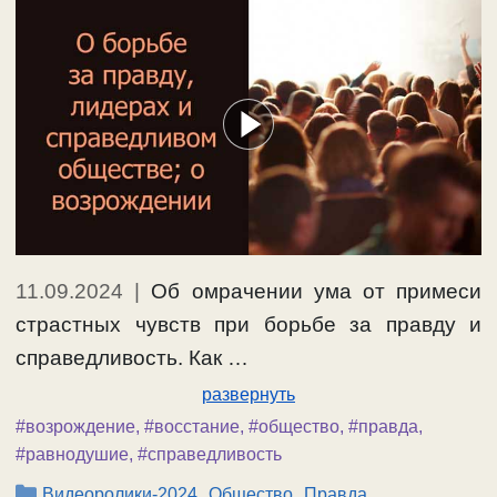
11.09.2024
|
Об омрачении ума от примеси
страстных чувств при борьбе за правду и
справедливость. Как …
развернуть
#возрождение
,
#восстание
,
#общество
,
#правда
,
#равнодушие
,
#справедливость
Рубрики
,
,
Видеоролики-2024
Общество
Правда,