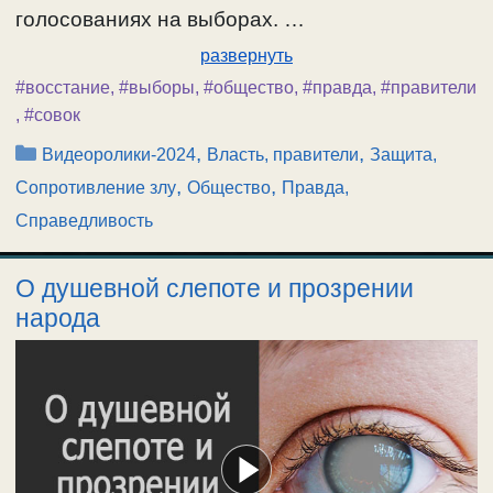
голосованиях на выборах. …
развернуть
#восстание
,
#выборы
,
#общество
,
#правда
,
#правители
,
#совок
Рубрики
,
,
Видеоролики-2024
Власть, правители
Защита,
,
,
Сопротивление злу
Общество
Правда,
Справедливость
О душевной слепоте и прозрении
народа