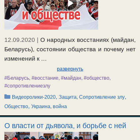
12.09.2020
|
О народных восстаниях (майдан,
Беларусь), состоянии общества и почему нет
изменений к …
развернуть
#Беларусь
,
#восстание
,
#майдан
,
#общество
,
#сопротивлениезлу
Рубрики
,
,
Видеоролики-2020
Защита, Сопротивление злу
,
Общество
Украина, война
О власти от дьявола, и борьбе с ней