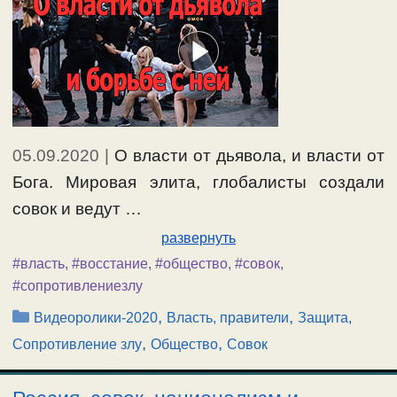
05.09.2020
|
О власти от дьявола, и власти от
Бога. Мировая элита, глобалисты создали
совок и ведут …
развернуть
#власть
,
#восстание
,
#общество
,
#совок
,
#сопротивлениезлу
Рубрики
,
,
Видеоролики-2020
Власть, правители
Защита,
,
,
Сопротивление злу
Общество
Совок