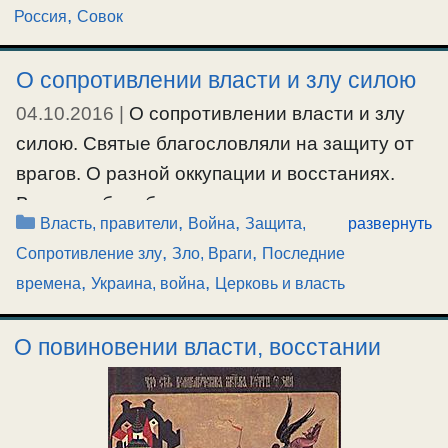
,
Россия
Совок
О сопротивлении власти и злу силою
04.10.2016
|
О сопротивлении власти и злу
силою. Святые благословляли на защиту от
врагов. О разной оккупации и восстаниях.
Внешняя борьба со злом и внутренние
Рубрики
,
,
Власть, правители
Война
Защита,
развернуть
изменения к добру. О различном
,
,
Сопротивление злу
Зло, Враги
Последние
революционном духе, революции 1917г и
,
,
времена
Украина, война
Церковь и власть
борьбе за правду. Пример царя и пророка
Давида в его отношении к врагам, в жизни и в
О повиновении власти, восстании
Псалтири. О моих призывах и наставлениях
людей. Об анафеме на советскую власть.
#власть
,
#восстание
,
#враги
,
#общество
,
#правда
,