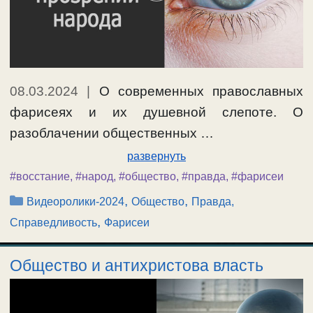
08.03.2024
|
О современных православных
фарисеях и их душевной слепоте. О
разоблачении общественных …
развернуть
#восстание
,
#народ
,
#общество
,
#правда
,
#фарисеи
Рубрики
,
,
Видеоролики-2024
Общество
Правда,
,
Справедливость
Фарисеи
Общество и антихристова власть