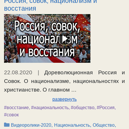
Россия, совок, национализм и
восстания
22.08.2020
|
Дореволюционная Россия и
Совок. О национализме, национальностях и
христианстве. О главном …
развернуть
#восстание
,
#национальность
,
#общество
,
#Россия
,
#совок
Рубрики
,
,
,
Видеоролики-2020
Национальность
Общество