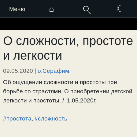
⌂
☾
Меню
Перейти
к
О сложности, простоте
содержимому
и легкости
09.05.2020
|
о.Серафим.
Об ощущении сложности и простоты при
борьбе со страстями. О приобретении детской
легкости и простоты. / 1.05.2020г.
#простота
,
#сложность