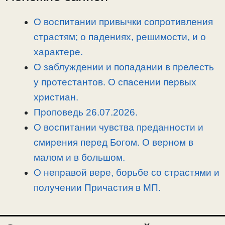
i
r
o
в
n
a
o
и
О воспитании привычки сопротивления
k
m
k
т
страстям; о падениях, решимости, и о
ь
характере.
О заблуждении и попадании в прелесть
у протестантов. О спасении первых
христиан.
Проповедь 26.07.2026.
О воспитании чувства преданности и
смирения перед Богом. О верном в
малом и в большом.
О неправой вере, борьбе со страстями и
получении Причастия в МП.