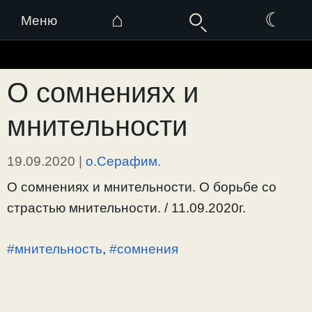
⌂
☾
Меню
Перейти
к
О сомнениях и
содержимому
мнительности
19.09.2020
|
о.Серафим.
О сомнениях и мнительности. О борьбе со
страстью мнительности. / 11.09.2020г.
#мнительность
,
#сомнения