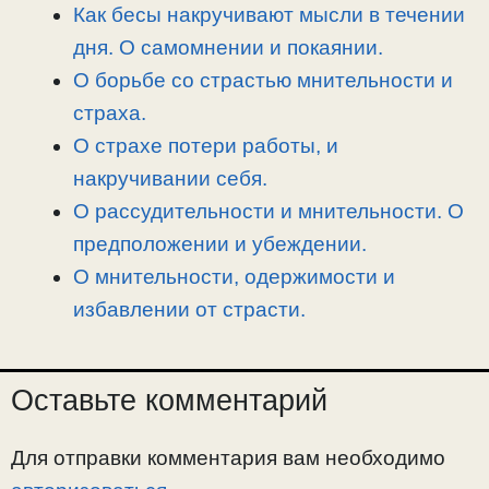
n
a
o
и
Как бесы накручивают мысли в течении
k
m
k
т
дня. О самомнении и покаянии.
ь
О борьбе со страстью мнительности и
страха.
О страхе потери работы, и
накручивании себя.
О рассудительности и мнительности. О
предположении и убеждении.
О мнительности, одержимости и
избавлении от страсти.
Оставьте комментарий
Для отправки комментария вам необходимо