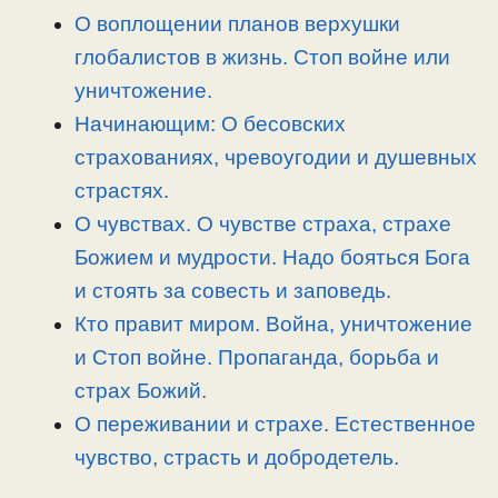
n
a
o
и
О воплощении планов верхушки
k
m
k
т
глобалистов в жизнь. Стоп войне или
ь
уничтожение.
Начинающим: О бесовских
страхованиях, чревоугодии и душевных
страстях.
О чувствах. О чувстве страха, страхе
Божием и мудрости. Надо бояться Бога
и стоять за совесть и заповедь.
Кто правит миром. Война, уничтожение
и Стоп войне. Пропаганда, борьба и
страх Божий.
О переживании и страхе. Естественное
чувство, страсть и добродетель.