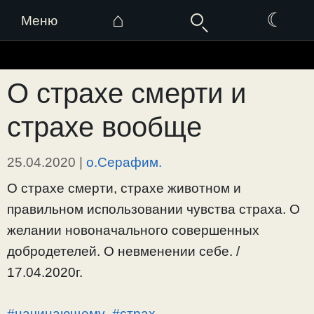
⌂
☾
Меню
Перейти
к
О страхе смерти и
содержимому
страхе вообще
25.04.2020
|
о.Серафим.
О страхе смерти, страхе животном и
правильном использовании чувства страха. О
желании новоначального совершенных
добродетелей. О невменении себе. /
17.04.2020г.
#начинающему
,
#страх