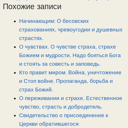
Похожие записи
y
e
e
р
L
g
b
а
i
r
o
в
Начинающим: О бесовских
n
a
o
и
страхованиях, чревоугодии и душевных
k
m
k
т
страстях.
ь
О чувствах. О чувстве страха, страхе
Божием и мудрости. Надо бояться Бога
и стоять за совесть и заповедь.
Кто правит миром. Война, уничтожение
и Стоп войне. Пропаганда, борьба и
страх Божий.
О переживании и страхе. Естественное
чувство, страсть и добродетель.
Свидетельство о присоединение к
Церкви обратившегося