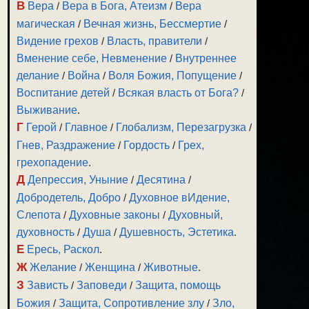
В
Вера
/
Вера в Бога, Атеизм
/
Вера
магическая
/
Вечная жизнь, Бессмертие
/
Видение грехов
/
Власть, правители
/
Вменение себе, Невменение
/
Внутреннее
делание
/
Война
/
Воля Божия, Попущение
/
Воспитание детей
/
Всякая власть от Бога?
/
Выживание
.
Г
Герой
/
Главное
/
Глобализм, Перезагрузка
/
Гнев, Раздражение
/
Гордость
/
Грех,
грехопадение
.
Д
Депрессия, Уныние
/
Десятина
/
Добродетель, Добро
/
Духовное вИдение,
Слепота
/
Духовные законы
/
Духовный,
духовность
/
Душа
/
Душевность, Эстетика
.
Е
Ересь, Раскол
.
Ж
Желание
/
Женщина
/
Животные
.
З
Зависть
/
Заповеди
/
Защита, помощь
Божия
/
Защита, Сопротивление злу
/
Зло,