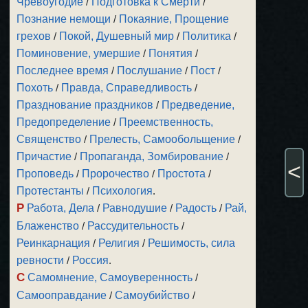
Чревоугодие
/
Подготовка к Смерти
/
Познание немощи
/
Покаяние, Прощение
грехов
/
Покой, Душевный мир
/
Политика
/
Поминовение, умершие
/
Понятия
/
Последнее время
/
Послушание
/
Пост
/
Похоть
/
Правда, Справедливость
/
Празднование праздников
/
Предведение,
Предопределение
/
Преемственность,
Священство
/
Прелесть, Самообольщение
/
Причастие
/
Пропаганда, Зомбирование
/
<
Проповедь
/
Пророчество
/
Простота
/
Протестанты
/
Психология
.
Р
Работа, Дела
/
Равнодушие
/
Радость
/
Рай,
Блаженство
/
Рассудительность
/
Реинкарнация
/
Религия
/
Решимость, сила
ревности
/
Россия
.
С
Самомнение, Самоуверенность
/
Самооправдание
/
Самоубийство
/