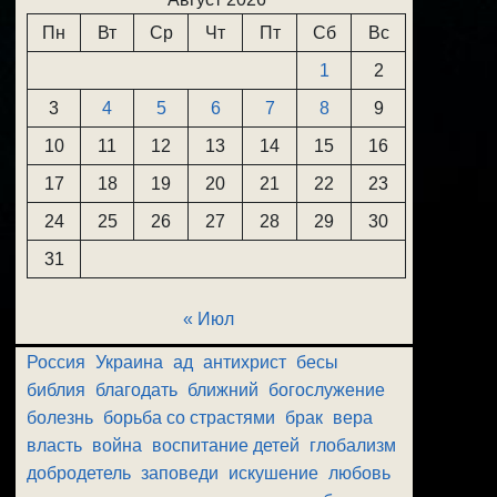
Пн
Вт
Ср
Чт
Пт
Сб
Вс
1
2
3
4
5
6
7
8
9
10
11
12
13
14
15
16
17
18
19
20
21
22
23
24
25
26
27
28
29
30
31
« Июл
Россия
Украина
ад
антихрист
бесы
библия
благодать
ближний
богослужение
болезнь
борьба со страстями
брак
вера
власть
война
воспитание детей
глобализм
добродетель
заповеди
искушение
любовь