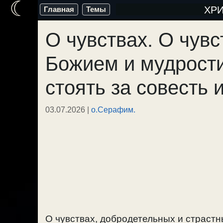
☾
Перейти
ХР
Главная
Темы
к
О чувствах. О чувс
содержимому
Божием и мудрости
стоять за совесть 
03.07.2026
|
о.Серафим.
О чувствах, добродетельных и страстн