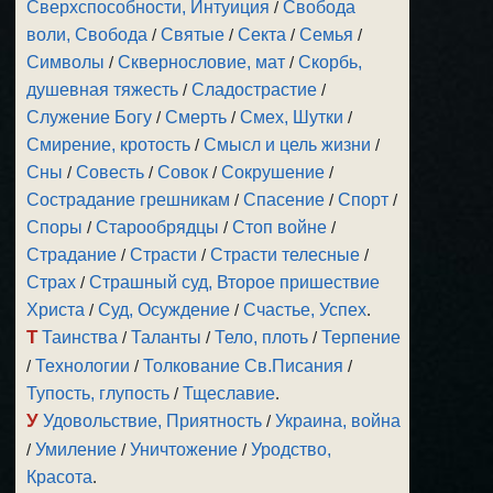
Сверхспособности, Интуиция
/
Свобода
воли, Свобода
/
Святые
/
Секта
/
Семья
/
Символы
/
Сквернословие, мат
/
Скорбь,
душевная тяжесть
/
Сладострастие
/
Служение Богу
/
Смерть
/
Смех, Шутки
/
Смирение, кротость
/
Смысл и цель жизни
/
Сны
/
Совесть
/
Совок
/
Сокрушение
/
Сострадание грешникам
/
Спасение
/
Спорт
/
Споры
/
Старообрядцы
/
Стоп войне
/
Страдание
/
Страсти
/
Страсти телесные
/
Страх
/
Страшный суд, Второе пришествие
Христа
/
Суд, Осуждение
/
Счастье, Успех
.
Т
Таинства
/
Таланты
/
Тело, плоть
/
Терпение
/
Технологии
/
Толкование Св.Писания
/
Тупость, глупость
/
Тщеславие
.
У
Удовольствие, Приятность
/
Украина, война
/
Умиление
/
Уничтожение
/
Уродство,
Красота
.