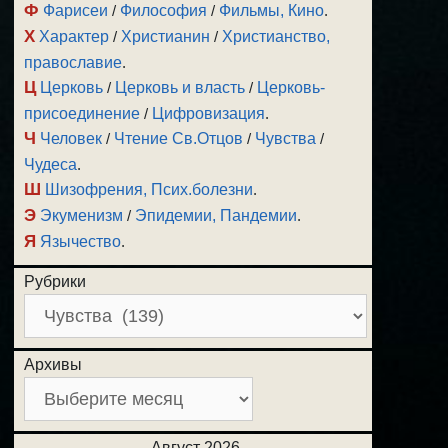
Ф
Фарисеи
/
Философия
/
Фильмы, Кино
.
Х
Характер
/
Христианин
/
Христианство,
православие
.
Ц
Церковь
/
Церковь и власть
/
Церковь-
присоединение
/
Цифровизация
.
Ч
Человек
/
Чтение Св.Отцов
/
Чувства
/
Чудеса
.
Ш
Шизофрения, Псих.болезни
.
Э
Экуменизм
/
Эпидемии, Пандемии
.
Я
Язычество
.
Рубрики
Архивы
Август 2026