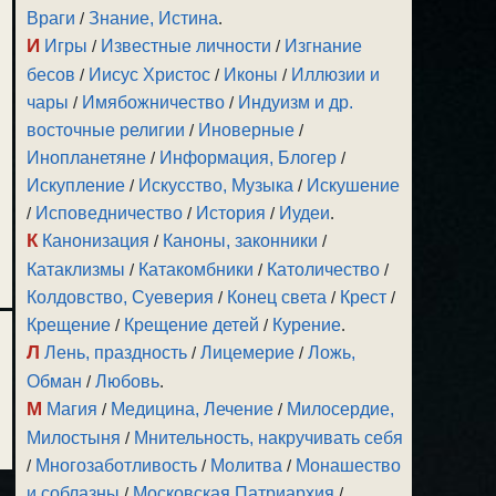
Враги
/
Знание, Истина
.
И
Игры
/
Известные личности
/
Изгнание
бесов
/
Иисус Христос
/
Иконы
/
Иллюзии и
чары
/
Имябожничество
/
Индуизм и др.
восточные религии
/
Иноверные
/
Инопланетяне
/
Информация, Блогер
/
Искупление
/
Искусство, Музыка
/
Искушение
/
Исповедничество
/
История
/
Иудеи
.
К
Канонизация
/
Каноны, законники
/
Катаклизмы
/
Катакомбники
/
Католичество
/
Колдовство, Суеверия
/
Конец света
/
Крест
/
Крещение
/
Крещение детей
/
Курение
.
Л
Лень, праздность
/
Лицемерие
/
Ложь,
Обман
/
Любовь
.
М
Магия
/
Медицина, Лечение
/
Милосердие,
Милостыня
/
Мнительность, накручивать себя
/
Многозаботливость
/
Молитва
/
Монашество
и соблазны
/
Московская Патриархия
/