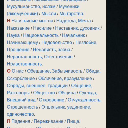
Мусульманство, ислам
/
Мученики
(лжемученики)
/
Мысли
/
Мытарства
.
Н
Навязчивые мысли
/
Надежда, Мечта
/
Наказание
/
Насилие
/
Наставник, духовник
/
Наука
/
Национальность
/
Начальник
/
Начинающему
/
Недовольство
/
Незлобие,
Прощение
/
Ненависть, злоба
/
Нераскаянность, Ожесточение
/
Нравственность
.
О
О нас
/
Обещание, Забывчивость
/
Обида,
Оскорбление
/
Обличение, вразумление
/
Обряды, внешнее, традиции
/
Общение,
Разговоры
/
Общество
/
Община
/
Одежда,
Внешний вид
/
Откровение
/
Отчужденность,
Отрешенность
/
Отшельник, уединение,
одиночество
.
П
Падения
/
Переживание
/
Пища,