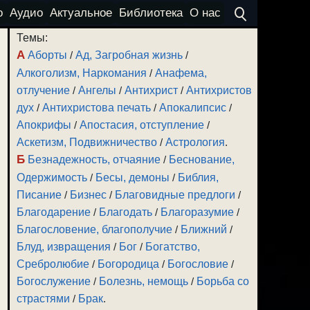
о
Аудио
Актуальное
Библиотека
О нас
Темы:
А
Аборты
/
Ад, Загробная жизнь
/
Алкоголизм, Наркомания
/
Анафема,
отлучение
/
Ангелы
/
Антихрист
/
Антихристов
дух
/
Антихристова печать
/
Апокалипсис
/
Апокрифы
/
Апостасия, отступление
/
Аскетизм, Подвижничество
/
Астрология
.
Б
Безнадежность, отчаяние
/
Беснование,
Одержимость
/
Бесы, демоны
/
Библия,
Писание
/
Бизнес
/
Благовидные предлоги
/
Благодарение
/
Благодать
/
Благоразумие
/
Благословение, благополучие
/
Ближний
/
Блуд, извращения
/
Бог
/
Богатство,
Сребролюбие
/
Богородица
/
Богословие
/
Богослужение
/
Болезнь, немощь
/
Борьба со
страстями
/
Брак
.