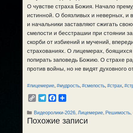
О чувстве страха Божия. Начало прему
истинной. О боязливых и неверных, и 
и начальники заставляют сжигать свою
смелости и бесстрашии при стоянии за
скорби от избиений и мучений, вперед
страхованиях. О лицемерах, боящихся
попирать заповедь Божию. О страхе ра
против войны, но не видят духовного от
#лицемерие
,
#мудрость
,
#смелость
,
#страх
,
#ст
C
T
F
О
o
e
a
т
Рубрики
Видеоролики-2026
,
Лицемерие
,
Решимость, 
p
l
c
п
Похожие записи
y
e
e
р
L
g
b
а