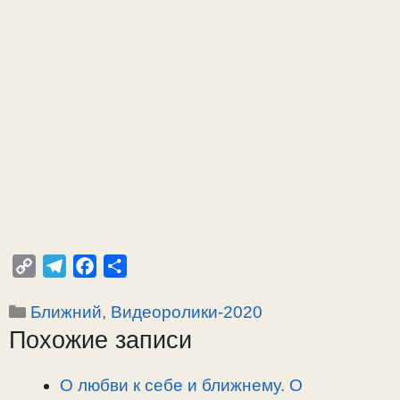
C
T
F
О
o
e
a
т
Рубрики
Ближний
,
Видеоролики-2020
p
l
c
п
Похожие записи
y
e
e
р
L
g
b
а
i
r
o
в
О любви к себе и ближнему. О