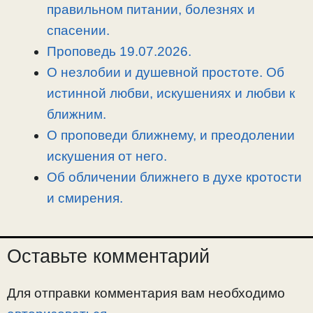
n
a
o
и
правильном питании, болезнях и
k
m
k
т
спасении.
ь
Проповедь 19.07.2026.
О незлобии и душевной простоте. Об
истинной любви, искушениях и любви к
ближним.
О проповеди ближнему, и преодолении
искушения от него.
Об обличении ближнего в духе кротости
и смирения.
Оставьте комментарий
Для отправки комментария вам необходимо