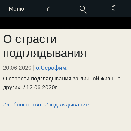
⌂
☾
Меню
Перейти
к
О страсти
содержимому
подглядывания
20.06.2020
|
о.Серафим.
О страсти подглядывания за личной жизнью
других. / 12.06.2020г.
#любопытство
#подглядывание