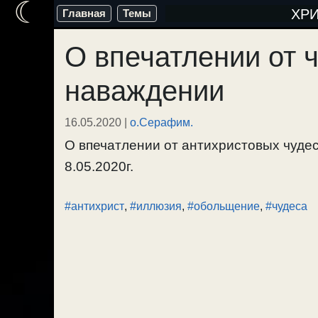
☾
Перейти
ХР
Главная
Темы
к
О впечатлении от 
содержимому
наваждении
16.05.2020
|
о.Серафим.
О впечатлении от антихристовых чуде
8.05.2020г.
#антихрист
,
#иллюзия
,
#обольщение
,
#чудеса