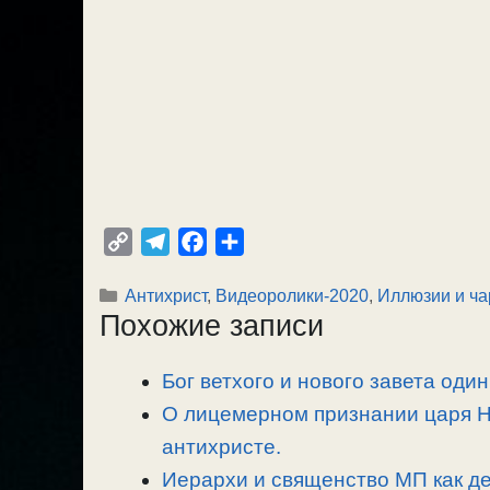
C
T
F
О
o
e
a
т
Рубрики
Антихрист
,
Видеоролики-2020
,
Иллюзии и ч
p
l
c
п
Похожие записи
y
e
e
р
L
g
b
а
Бог ветхого и нового завета один
i
r
o
в
n
О лицемерном признании царя Ник
a
o
и
k
m
k
т
антихристе.
ь
Иерархи и священство МП как де