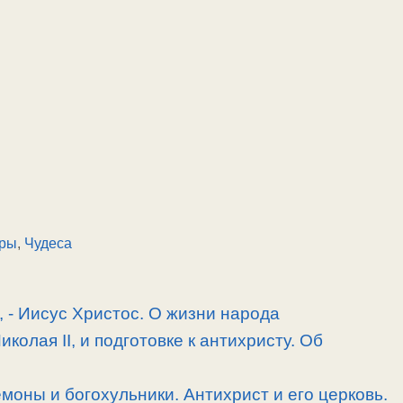
ары
,
Чудеса
, -­ Иисус Христос. О жизни народа
олая II, и подготовке к антихристу. Об
моны и богохульники. Антихрист и его церковь.