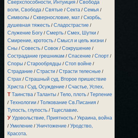
Сверхспособности, Интуиция
/
Свобода
воли, Свобода
/
Святые
/
Секта
/
Семья
/
Символы
/
Сквернословие, мат
/
Скорбь,
душевная тяжесть
/
Сладострастие
/
Служение Богу
/
Смерть
/
Смех, Шутки
/
Смирение, кротость
/
Смысл и цель жизни
/
Сны
/
Совесть
/
Совок
/
Сокрушение
/
Сострадание грешникам
/
Спасение
/
Спорт
/
Споры
/
Старообрядцы
/
Стоп войне
/
Страдание
/
Страсти
/
Страсти телесные
/
Страх
/
Страшный суд, Второе пришествие
Христа
/
Суд, Осуждение
/
Счастье, Успех
.
Т
Таинства
/
Таланты
/
Тело, плоть
/
Терпение
/
Технологии
/
Толкование Св.Писания
/
Тупость, глупость
/
Тщеславие
.
У
Удовольствие, Приятность
/
Украина, война
/
Умиление
/
Уничтожение
/
Уродство,
Красота
.