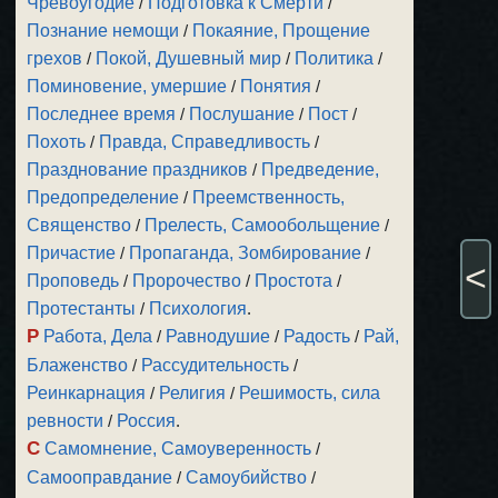
Чревоугодие
/
Подготовка к Смерти
/
Познание немощи
/
Покаяние, Прощение
грехов
/
Покой, Душевный мир
/
Политика
/
Поминовение, умершие
/
Понятия
/
Последнее время
/
Послушание
/
Пост
/
Похоть
/
Правда, Справедливость
/
Празднование праздников
/
Предведение,
Предопределение
/
Преемственность,
Священство
/
Прелесть, Самообольщение
/
Причастие
/
Пропаганда, Зомбирование
/
<
Проповедь
/
Пророчество
/
Простота
/
Протестанты
/
Психология
.
Р
Работа, Дела
/
Равнодушие
/
Радость
/
Рай,
Блаженство
/
Рассудительность
/
Реинкарнация
/
Религия
/
Решимость, сила
ревности
/
Россия
.
С
Самомнение, Самоуверенность
/
Самооправдание
/
Самоубийство
/