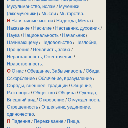
Мусульманство, ислам
/
Мученики
(лжемученики)
/
Мысли
/
Мытарства
.
Н
Навязчивые мысли
/
Надежда, Мечта
/
Наказание
/
Насилие
/
Наставник, духовник
/
Наука
/
Национальность
/
Начальник
/
Начинающему
/
Недовольство
/
Незлобие,
Прощение
/
Ненависть, злоба
/
Нераскаянность, Ожесточение
/
Нравственность
.
О
О нас
/
Обещание, Забывчивость
/
Обида,
Оскорбление
/
Обличение, вразумление
/
Обряды, внешнее, традиции
/
Общение,
Разговоры
/
Общество
/
Община
/
Одежда,
Внешний вид
/
Откровение
/
Отчужденность,
Отрешенность
/
Отшельник, уединение,
одиночество
.
П
Падения
/
Переживание
/
Пища,