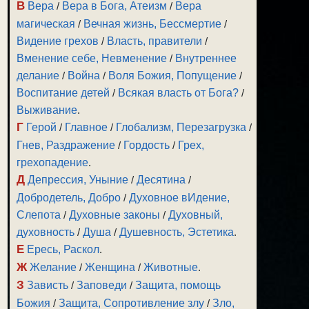
В
Вера
/
Вера в Бога, Атеизм
/
Вера
магическая
/
Вечная жизнь, Бессмертие
/
Видение грехов
/
Власть, правители
/
Вменение себе, Невменение
/
Внутреннее
делание
/
Война
/
Воля Божия, Попущение
/
Воспитание детей
/
Всякая власть от Бога?
/
Выживание
.
Г
Герой
/
Главное
/
Глобализм, Перезагрузка
/
Гнев, Раздражение
/
Гордость
/
Грех,
грехопадение
.
Д
Депрессия, Уныние
/
Десятина
/
Добродетель, Добро
/
Духовное вИдение,
Слепота
/
Духовные законы
/
Духовный,
духовность
/
Душа
/
Душевность, Эстетика
.
Е
Ересь, Раскол
.
Ж
Желание
/
Женщина
/
Животные
.
З
Зависть
/
Заповеди
/
Защита, помощь
Божия
/
Защита, Сопротивление злу
/
Зло,