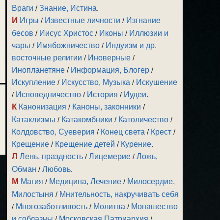
Враги
/
Знание, Истина
.
И
Игры
/
Известные личности
/
Изгнание
бесов
/
Иисус Христос
/
Иконы
/
Иллюзии и
чары
/
Имябожничество
/
Индуизм и др.
восточные религии
/
Иноверные
/
Инопланетяне
/
Информация, Блогер
/
Искупление
/
Искусство, Музыка
/
Искушение
/
Исповедничество
/
История
/
Иудеи
.
К
Канонизация
/
Каноны, законники
/
Катаклизмы
/
Катакомбники
/
Католичество
/
Колдовство, Суеверия
/
Конец света
/
Крест
/
Крещение
/
Крещение детей
/
Курение
.
Л
Лень, праздность
/
Лицемерие
/
Ложь,
Обман
/
Любовь
.
М
Магия
/
Медицина, Лечение
/
Милосердие,
Милостыня
/
Мнительность, накручивать себя
/
Многозаботливость
/
Молитва
/
Монашество
и соблазны
/
Московская Патриархия
/