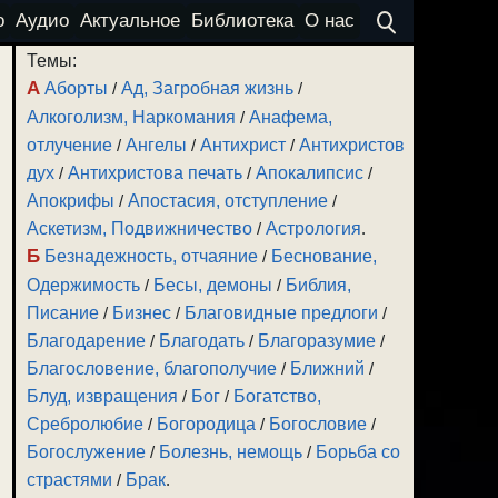
о
Аудио
Актуальное
Библиотека
О нас
Темы:
А
Аборты
/
Ад, Загробная жизнь
/
Алкоголизм, Наркомания
/
Анафема,
отлучение
/
Ангелы
/
Антихрист
/
Антихристов
дух
/
Антихристова печать
/
Апокалипсис
/
Апокрифы
/
Апостасия, отступление
/
Аскетизм, Подвижничество
/
Астрология
.
Б
Безнадежность, отчаяние
/
Беснование,
Одержимость
/
Бесы, демоны
/
Библия,
Писание
/
Бизнес
/
Благовидные предлоги
/
Благодарение
/
Благодать
/
Благоразумие
/
Благословение, благополучие
/
Ближний
/
Блуд, извращения
/
Бог
/
Богатство,
Сребролюбие
/
Богородица
/
Богословие
/
Богослужение
/
Болезнь, немощь
/
Борьба со
страстями
/
Брак
.