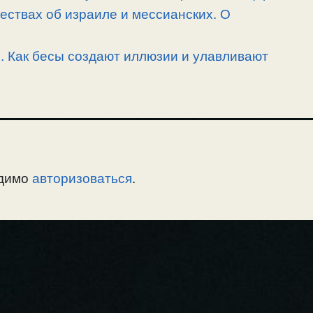
ествах об израиле и мессианских. О
. Как бесы создают иллюзии и улавливают
одимо
авторизоваться
.