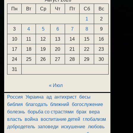
Пн
Вт
Ср
Чт
Пт
Сб
Вс
1
2
3
4
5
6
7
8
9
10
11
12
13
14
15
16
17
18
19
20
21
22
23
24
25
26
27
28
29
30
31
« Июл
Россия
Украина
ад
антихрист
бесы
библия
благодать
ближний
богослужение
болезнь
борьба со страстями
брак
вера
власть
война
воспитание детей
глобализм
добродетель
заповеди
искушение
любовь