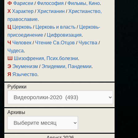
Ф
Фарисеи
/
Философия
/
Фильмы, Кино
.
Х
Характер
/
Христианин
/
Христианство,
православие
.
Ц
Церковь
/
Церковь и власть
/
Церковь-
присоединение
/
Цифровизация
.
Ч
Человек
/
Чтение Св.Отцов
/
Чувства
/
Чудеса
.
Ш
Шизофрения, Псих.болезни
.
Э
Экуменизм
/
Эпидемии, Пандемии
.
Я
Язычество
.
Рубрики
Архивы
Август 2026