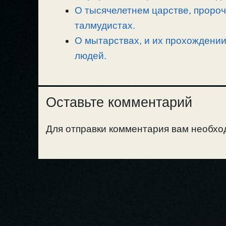
О тысячелетнем царстве, пророч
талмудистах.
О мытарствах, и их прохождении
людей.
Оставьте комментарий
Для отправки комментария вам необх