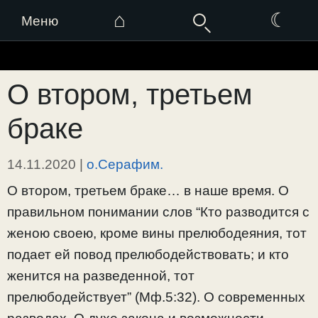
⌂
☾
Меню
Перейти
к
О втором, третьем
содержимому
браке
14.11.2020
|
о.Серафим.
О втором, третьем браке… в наше время. О
правильном понимании слов “Кто разводится с
женою своею, кроме вины прелюбодеяния, тот
подает ей повод прелюбодействовать; и кто
женится на разведенной, тот
прелюбодействует” (Мф.5:32). О современных