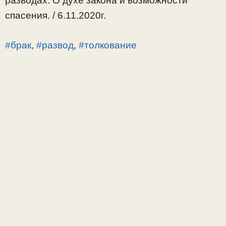
разводах. О духе закона и возможности
спасения. / 6.11.2020г.
#брак
,
#развод
,
#толкование