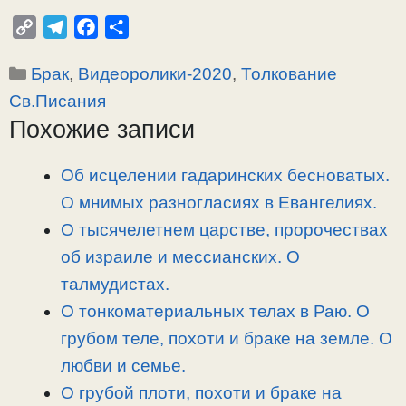
C
T
F
О
o
e
a
т
Рубрики
Брак
,
Видеоролики-2020
,
Толкование
p
l
c
п
y
e
e
р
Св.Писания
L
g
b
а
Похожие записи
i
r
o
в
n
a
o
и
Об исцелении гадаринских бесноватых.
k
m
k
т
О мнимых разногласиях в Евангелиях.
ь
О тысячелетнем царстве, пророчествах
об израиле и мессианских. О
талмудистах.
О тонкоматериальных телах в Раю. О
грубом теле, похоти и браке на земле. О
любви и семье.
О грубой плоти, похоти и браке на