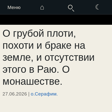
⌂
☾
Меню
Перейти
к
О грубой плоти,
содержимому
похоти и браке на
земле, и отсутствии
этого в Раю. О
монашестве.
27.06.2026
|
о.Серафим.