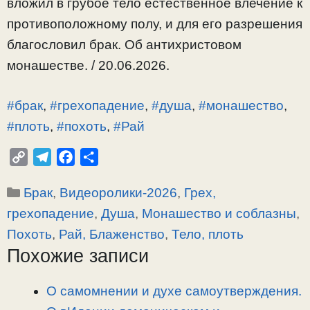
вложил в грубое тело естественное влечение к
противоположному полу, и для его разрешения
благословил брак. Об антихристовом
монашестве. / 20.06.2026.
#брак
,
#грехопадение
,
#душа
,
#монашество
,
#плоть
,
#похоть
,
#Рай
C
T
F
О
o
e
a
т
Рубрики
Брак
,
Видеоролики-2026
,
Грех,
p
l
c
п
y
e
e
р
грехопадение
,
Душа
,
Монашество и соблазны
,
L
g
b
а
Похоть
,
Рай, Блаженство
,
Тело, плоть
i
r
o
в
Похожие записи
n
a
o
и
k
m
k
т
О самомнении и духе самоутверждения.
ь