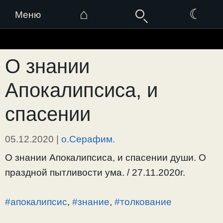
⌂
☾
Меню
Перейти
к
О знании
содержимому
Апокалипсиса, и
спасении
05.12.2020
|
о.Серафим.
О знании Апокалипсиса, и спасении души. О
праздной пытливости ума. / 27.11.2020г.
#апокалипсис
,
#знание
,
#толкование