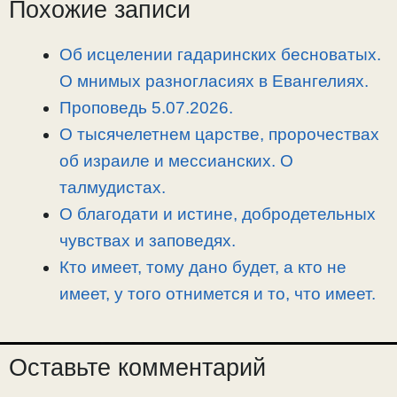
L
g
b
а
Похожие записи
i
r
o
в
n
a
o
и
Об исцелении гадаринских бесноватых.
k
m
k
т
О мнимых разногласиях в Евангелиях.
ь
Проповедь 5.07.2026.
О тысячелетнем царстве, пророчествах
об израиле и мессианских. О
талмудистах.
О благодати и истине, добродетельных
чувствах и заповедях.
Кто имеет, тому дано будет, а кто не
имеет, у того отнимется и то, что имеет.
Оставьте комментарий