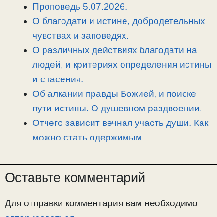
i
r
o
в
Проповедь 5.07.2026.
n
a
o
и
О благодати и истине, добродетельных
k
m
k
т
чувствах и заповедях.
ь
О различных действиях благодати на
людей, и критериях определения истины
и спасения.
Об алкании правды Божией, и поиске
пути истины. О душевном раздвоении.
Отчего зависит вечная участь души. Как
можно стать одержимым.
Оставьте комментарий
Для отправки комментария вам необходимо