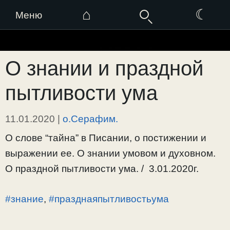
⌂
☾
Меню
Перейти
к
О знании и праздной
содержимому
пытливости ума
11.01.2020
|
о.Серафим.
О слове “тайна” в Писании, о постижении и
выражении ее. О знании умовом и духовном.
О праздной пытливости ума. / 3.01.2020г.
#знание
,
#празднаяпытливостьума