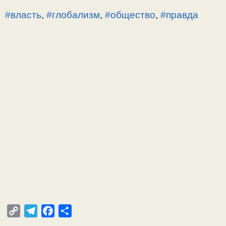
#власть
,
#глобализм
,
#общество
,
#правда
C
T
F
О
o
e
a
т