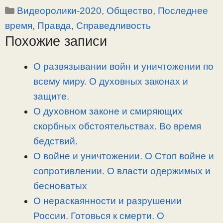
Рубрики
Видеоролики-2020
,
Общество
,
Последнее
p
l
c
п
y
e
e
р
время
,
Правда, Справедливость
L
g
b
а
Похожие записи
i
r
o
в
n
a
o
и
О развязывании войн и уничтожении по
k
m
k
т
всему миру. О духовных законах и
ь
защите.
О духовном законе и смиряющих
скорбных обстоятельствах. Во время
бедствий.
О войне и уничтожении. О Стоп войне и
сопротивлении. О власти одержимых и
бесноватых
О нераскаянности и разрушении
России. Готовься к смерти. О