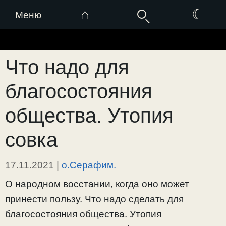
⌂
☾
Меню
Перейти
к
Что надо для
содержимому
благосостояния
общества. Утопия
совка
17.11.2021
|
о.Серафим.
О народном восстании, когда оно может
принести пользу. Что надо сделать для
благосостояния общества. Утопия