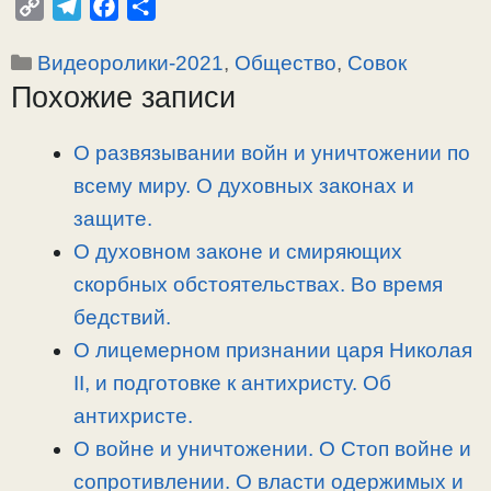
C
T
F
О
o
e
a
т
Рубрики
Видеоролики-2021
,
Общество
,
Совок
p
l
c
п
Похожие записи
y
e
e
р
L
g
b
а
i
r
o
в
О развязывании войн и уничтожении по
n
a
o
и
всему миру. О духовных законах и
k
m
k
т
защите.
ь
О духовном законе и смиряющих
скорбных обстоятельствах. Во время
бедствий.
О лицемерном признании царя Николая
II, и подготовке к антихристу. Об
антихристе.
О войне и уничтожении. О Стоп войне и
сопротивлении. О власти одержимых и