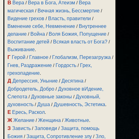
В
Вера
/
Вера в Бога, Атеизм
/
Вера
магическая
/
Вечная жизнь, Бессмертие
/
Видение грехов
/
Власть, правители
/
Вменение себе, Невменение
/
Внутреннее
делание
/
Война
/
Воля Божия, Попущение
/
Воспитание детей
/
Всякая власть от Бога?
/
Выживание
.
Г
Герой
/
Главное
/
Глобализм, Перезагрузка
/
Гнев, Раздражение
/
Гордость
/
Грех,
грехопадение
.
Д
Депрессия, Уныние
/
Десятина
/
Добродетель, Добро
/
Духовное вИдение,
Слепота
/
Духовные законы
/
Духовный,
духовность
/
Душа
/
Душевность, Эстетика
.
Е
Ересь, Раскол
.
Ж
Желание
/
Женщина
/
Животные
.
З
Зависть
/
Заповеди
/
Защита, помощь
Божия
/
Защита, Сопротивление злу
/
Зло,