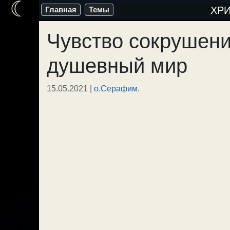
☾
Перейти
ХР
Главная
Темы
к
Чувство сокрушени
содержимому
душевный мир
15.05.2021
|
о.Серафим.