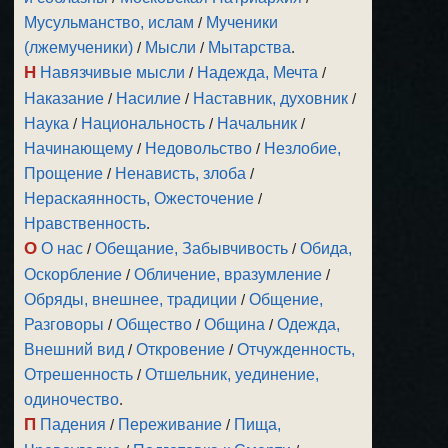
Мусульманство, ислам
/
Мученики
(лжемученики)
/
Мысли
/
Мытарства
.
Н
Навязчивые мысли
/
Надежда, Мечта
/
Наказание
/
Насилие
/
Наставник, духовник
/
Наука
/
Национальность
/
Начальник
/
Начинающему
/
Недовольство
/
Незлобие,
Прощение
/
Ненависть, злоба
/
Нераскаянность, Ожесточение
/
Нравственность
.
О
О нас
/
Обещание, Забывчивость
/
Обида,
Оскорбление
/
Обличение, вразумление
/
Обряды, внешнее, традиции
/
Общение,
Разговоры
/
Общество
/
Община
/
Одежда,
Внешний вид
/
Откровение
/
Отчужденность,
Отрешенность
/
Отшельник, уединение,
одиночество
.
П
Падения
/
Переживание
/
Пища,