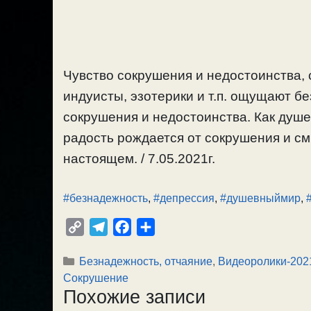
Чувство сокрушения и недостоинства,
индуисты, эзотерики и т.п. ощущают б
сокрушения и недостоинства. Как душе
радость рождается от сокрушения и см
настоящем. / 7.05.2021г.
#безнадежность
,
#депрессия
,
#душевныймир
,
C
T
F
О
o
e
a
т
Рубрики
Безнадежность, отчаяние
,
Видеоролики-202
p
l
c
п
Сокрушение
y
e
e
р
Похожие записи
L
g
b
а