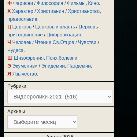
Ф
Фарисеи
/
Философия
/
Фильмы, Кино
.
Х
Характер
/
Христианин
/
Христианство,
православие
.
Ц
Церковь
/
Церковь и власть
/
Церковь-
присоединение
/
Цифровизация
.
Ч
Человек
/
Чтение Св.Отцов
/
Чувства
/
Чудеса
.
Ш
Шизофрения, Псих.болезни
.
Э
Экуменизм
/
Эпидемии, Пандемии
.
Я
Язычество
.
Рубрики
Архивы
Август 2026