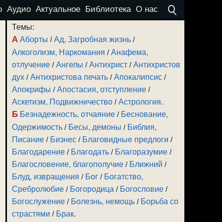
о
Аудио
Актуальное
Библиотека
О нас
Темы:
А
Аборты
/
Ад, Загробная жизнь
/
Алкоголизм, Наркомания
/
Анафема,
отлучение
/
Ангелы
/
Антихрист
/
Антихристов
дух
/
Антихристова печать
/
Апокалипсис
/
Апокрифы
/
Апостасия, отступление
/
Аскетизм, Подвижничество
/
Астрология
.
Б
Безнадежность, отчаяние
/
Беснование,
Одержимость
/
Бесы, демоны
/
Библия,
Писание
/
Бизнес
/
Благовидные предлоги
/
Благодарение
/
Благодать
/
Благоразумие
/
Благословение, благополучие
/
Ближний
/
Блуд, извращения
/
Бог
/
Богатство,
Сребролюбие
/
Богородица
/
Богословие
/
Богослужение
/
Болезнь, немощь
/
Борьба со
страстями
/
Брак
.