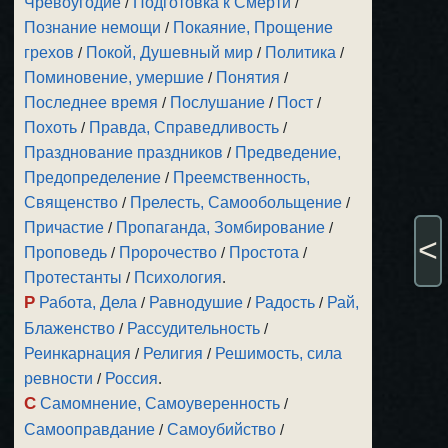
Чревоугодие
/
Подготовка к Смерти
/
Познание немощи
/
Покаяние, Прощение
грехов
/
Покой, Душевный мир
/
Политика
/
Поминовение, умершие
/
Понятия
/
Последнее время
/
Послушание
/
Пост
/
Похоть
/
Правда, Справедливость
/
Празднование праздников
/
Предведение,
Предопределение
/
Преемственность,
Священство
/
Прелесть, Самообольщение
/
Причастие
/
Пропаганда, Зомбирование
/
<
Проповедь
/
Пророчество
/
Простота
/
Протестанты
/
Психология
.
Р
Работа, Дела
/
Равнодушие
/
Радость
/
Рай,
Блаженство
/
Рассудительность
/
Реинкарнация
/
Религия
/
Решимость, сила
ревности
/
Россия
.
С
Самомнение, Самоуверенность
/
Самооправдание
/
Самоубийство
/