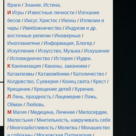
Враги
/
Знание, Истина
.
И
Игры
/
Известные личности
/
Изгнание
бесов
/
Иисус Христос
/
Иконы
/
Иллюзии и
чары
/
Имябожничество
/
Индуизм и др.
восточные религии
/
Иноверные
/
Инопланетяне
/
Информация, Блогер
/
Искупление
/
Искусство, Музыка
/
Искушение
/
Исповедничество
/
История
/
Иудеи
.
К
Канонизация
/
Каноны, законники
/
Катаклизмы
/
Катакомбники
/
Католичество
/
Колдовство, Суеверия
/
Конец света
/
Крест
/
Крещение
/
Крещение детей
/
Курение
.
Л
Лень, праздность
/
Лицемерие
/
Ложь,
Обман
/
Любовь
.
М
Магия
/
Медицина, Лечение
/
Милосердие,
Милостыня
/
Мнительность, накручивать себя
/
Многозаботливость
/
Молитва
/
Монашество
и соблазны
/
Московская Патриархия
/