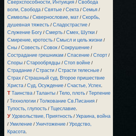
Сверхспособности, Интуиция
/
Свобода
воли, Свобода
/
Святые
/
Секта
/
Семья
/
Символы
/
Сквернословие, мат
/
Скорбь,
душевная тяжесть
/
Сладострастие
/
Служение Богу
/
Смерть
/
Смех, Шутки
/
Смирение, кротость
/
Смысл и цель жизни
/
Сны
/
Совесть
/
Совок
/
Сокрушение
/
Сострадание грешникам
/
Спасение
/
Спорт
/
Споры
/
Старообрядцы
/
Стоп войне
/
Страдание
/
Страсти
/
Страсти телесные
/
Страх
/
Страшный суд, Второе пришествие
Христа
/
Суд, Осуждение
/
Счастье, Успех
.
Т
Таинства
/
Таланты
/
Тело, плоть
/
Терпение
/
Технологии
/
Толкование Св.Писания
/
Тупость, глупость
/
Тщеславие
.
У
Удовольствие, Приятность
/
Украина, война
/
Умиление
/
Уничтожение
/
Уродство,
Красота
.