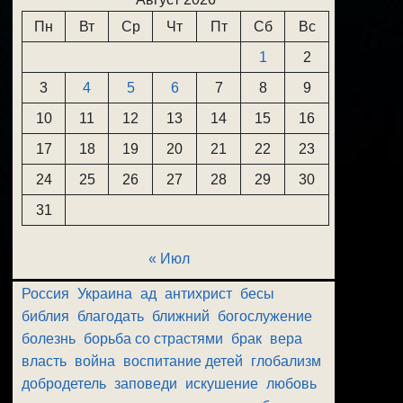
Пн
Вт
Ср
Чт
Пт
Сб
Вс
1
2
3
4
5
6
7
8
9
10
11
12
13
14
15
16
17
18
19
20
21
22
23
24
25
26
27
28
29
30
31
« Июл
Россия
Украина
ад
антихрист
бесы
библия
благодать
ближний
богослужение
болезнь
борьба со страстями
брак
вера
власть
война
воспитание детей
глобализм
добродетель
заповеди
искушение
любовь