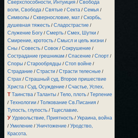
Сверхспособности, Интуиция
/
Свобода
воли, Свобода
/
Святые
/
Секта
/
Семья
/
Символы
/
Сквернословие, мат
/
Скорбь,
душевная тяжесть
/
Сладострастие
/
Служение Богу
/
Смерть
/
Смех, Шутки
/
Смирение, кротость
/
Смысл и цель жизни
/
Сны
/
Совесть
/
Совок
/
Сокрушение
/
Сострадание грешникам
/
Спасение
/
Спорт
/
Споры
/
Старообрядцы
/
Стоп войне
/
Страдание
/
Страсти
/
Страсти телесные
/
Страх
/
Страшный суд, Второе пришествие
Христа
/
Суд, Осуждение
/
Счастье, Успех
.
Т
Таинства
/
Таланты
/
Тело, плоть
/
Терпение
/
Технологии
/
Толкование Св.Писания
/
Тупость, глупость
/
Тщеславие
.
У
Удовольствие, Приятность
/
Украина, война
/
Умиление
/
Уничтожение
/
Уродство,
Красота
.