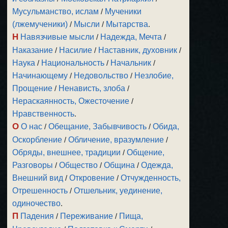
Мусульманство, ислам
/
Мученики
(лжемученики)
/
Мысли
/
Мытарства
.
Н
Навязчивые мысли
/
Надежда, Мечта
/
Наказание
/
Насилие
/
Наставник, духовник
/
Наука
/
Национальность
/
Начальник
/
Начинающему
/
Недовольство
/
Незлобие,
Прощение
/
Ненависть, злоба
/
Нераскаянность, Ожесточение
/
Нравственность
.
О
О нас
/
Обещание, Забывчивость
/
Обида,
Оскорбление
/
Обличение, вразумление
/
Обряды, внешнее, традиции
/
Общение,
Разговоры
/
Общество
/
Община
/
Одежда,
Внешний вид
/
Откровение
/
Отчужденность,
Отрешенность
/
Отшельник, уединение,
одиночество
.
П
Падения
/
Переживание
/
Пища,