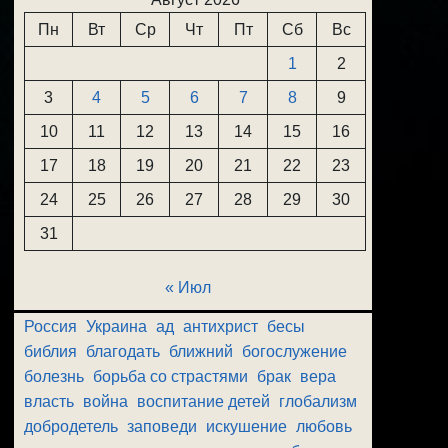
Пн
Вт
Ср
Чт
Пт
Сб
Вс
1
2
3
4
5
6
7
8
9
10
11
12
13
14
15
16
17
18
19
20
21
22
23
24
25
26
27
28
29
30
31
« Июл
Россия
Украина
ад
антихрист
бесы
библия
благодать
ближний
богослужение
болезнь
борьба со страстями
брак
вера
власть
война
воспитание детей
глобализм
добродетель
заповеди
искушение
любовь