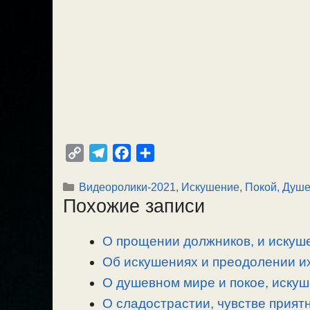
C
T
F
О
o
e
a
т
Рубрики
Видеоролики-2021
,
Искушение
,
Покой, Душ
p
l
c
п
Похожие записи
y
e
e
р
L
g
b
а
О прощении должников, и искуше
i
r
o
в
n
Об искушениях и преодолении их
a
o
и
k
m
k
т
О душевном мире и покое, искуш
ь
О сладострастии, чувстве прият