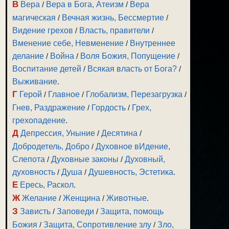
В
Вера
/
Вера в Бога, Атеизм
/
Вера
магическая
/
Вечная жизнь, Бессмертие
/
Видение грехов
/
Власть, правители
/
Вменение себе, Невменение
/
Внутреннее
делание
/
Война
/
Воля Божия, Попущение
/
Воспитание детей
/
Всякая власть от Бога?
/
Выживание
.
Г
Герой
/
Главное
/
Глобализм, Перезагрузка
/
Гнев, Раздражение
/
Гордость
/
Грех,
грехопадение
.
Д
Депрессия, Уныние
/
Десятина
/
Добродетель, Добро
/
Духовное вИдение,
Слепота
/
Духовные законы
/
Духовный,
духовность
/
Душа
/
Душевность, Эстетика
.
Е
Ересь, Раскол
.
Ж
Желание
/
Женщина
/
Животные
.
З
Зависть
/
Заповеди
/
Защита, помощь
Божия
/
Защита, Сопротивление злу
/
Зло,