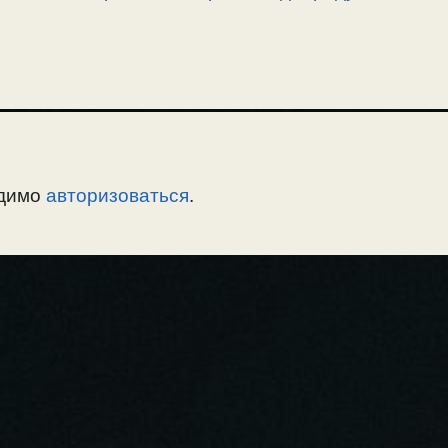
одимо
авторизоваться
.