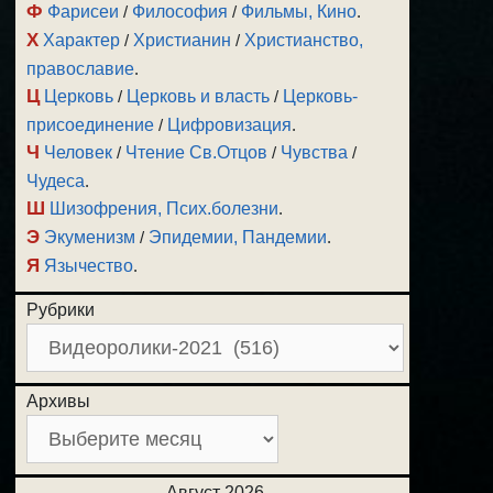
Ф
Фарисеи
/
Философия
/
Фильмы, Кино
.
Х
Характер
/
Христианин
/
Христианство,
православие
.
Ц
Церковь
/
Церковь и власть
/
Церковь-
присоединение
/
Цифровизация
.
Ч
Человек
/
Чтение Св.Отцов
/
Чувства
/
Чудеса
.
Ш
Шизофрения, Псих.болезни
.
Э
Экуменизм
/
Эпидемии, Пандемии
.
Я
Язычество
.
Рубрики
Архивы
Август 2026