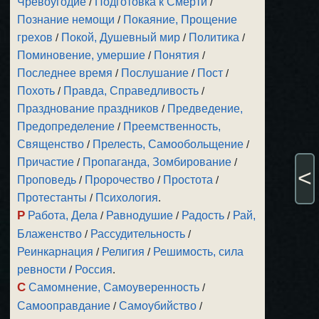
Чревоугодие
/
Подготовка к Смерти
/
Познание немощи
/
Покаяние, Прощение
грехов
/
Покой, Душевный мир
/
Политика
/
Поминовение, умершие
/
Понятия
/
Последнее время
/
Послушание
/
Пост
/
Похоть
/
Правда, Справедливость
/
Празднование праздников
/
Предведение,
Предопределение
/
Преемственность,
Священство
/
Прелесть, Самообольщение
/
Причастие
/
Пропаганда, Зомбирование
/
<
Проповедь
/
Пророчество
/
Простота
/
Протестанты
/
Психология
.
Р
Работа, Дела
/
Равнодушие
/
Радость
/
Рай,
Блаженство
/
Рассудительность
/
Реинкарнация
/
Религия
/
Решимость, сила
ревности
/
Россия
.
С
Самомнение, Самоуверенность
/
Самооправдание
/
Самоубийство
/