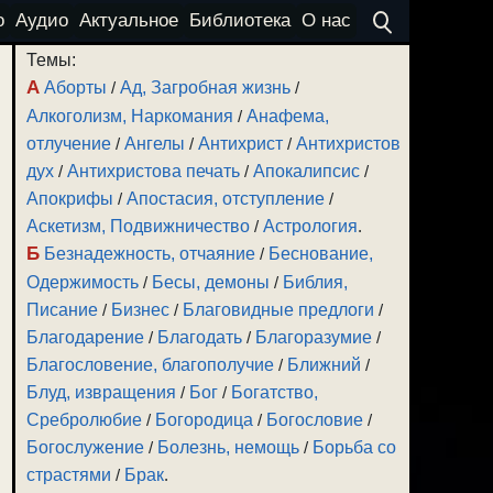
о
Аудио
Актуальное
Библиотека
О нас
Темы:
А
Аборты
/
Ад, Загробная жизнь
/
Алкоголизм, Наркомания
/
Анафема,
отлучение
/
Ангелы
/
Антихрист
/
Антихристов
дух
/
Антихристова печать
/
Апокалипсис
/
Апокрифы
/
Апостасия, отступление
/
Аскетизм, Подвижничество
/
Астрология
.
Б
Безнадежность, отчаяние
/
Беснование,
Одержимость
/
Бесы, демоны
/
Библия,
Писание
/
Бизнес
/
Благовидные предлоги
/
Благодарение
/
Благодать
/
Благоразумие
/
Благословение, благополучие
/
Ближний
/
Блуд, извращения
/
Бог
/
Богатство,
Сребролюбие
/
Богородица
/
Богословие
/
Богослужение
/
Болезнь, немощь
/
Борьба со
страстями
/
Брак
.