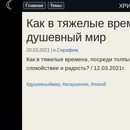
☾
Перейти
ХР
Главная
Темы
к
Как в тяжелые вре
содержимому
душевный мир
20.03.2021
|
о.Серафим.
Как в тяжелые времена, посреди толп
спокойствие и радость? / 12.03.2021г.
#душевныймир
,
#искушение
,
#покой