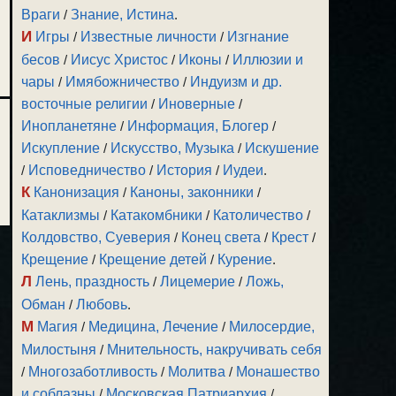
Враги
/
Знание, Истина
.
И
Игры
/
Известные личности
/
Изгнание
бесов
/
Иисус Христос
/
Иконы
/
Иллюзии и
чары
/
Имябожничество
/
Индуизм и др.
восточные религии
/
Иноверные
/
Инопланетяне
/
Информация, Блогер
/
Искупление
/
Искусство, Музыка
/
Искушение
/
Исповедничество
/
История
/
Иудеи
.
К
Канонизация
/
Каноны, законники
/
Катаклизмы
/
Катакомбники
/
Католичество
/
Колдовство, Суеверия
/
Конец света
/
Крест
/
Крещение
/
Крещение детей
/
Курение
.
Л
Лень, праздность
/
Лицемерие
/
Ложь,
Обман
/
Любовь
.
М
Магия
/
Медицина, Лечение
/
Милосердие,
Милостыня
/
Мнительность, накручивать себя
/
Многозаботливость
/
Молитва
/
Монашество
и соблазны
/
Московская Патриархия
/