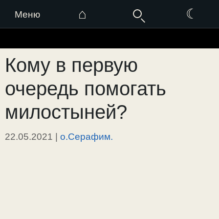
⌂
☾
Меню
Перейти
к
Кому в первую
содержимому
очередь помогать
милостыней?
22.05.2021
|
о.Серафим.