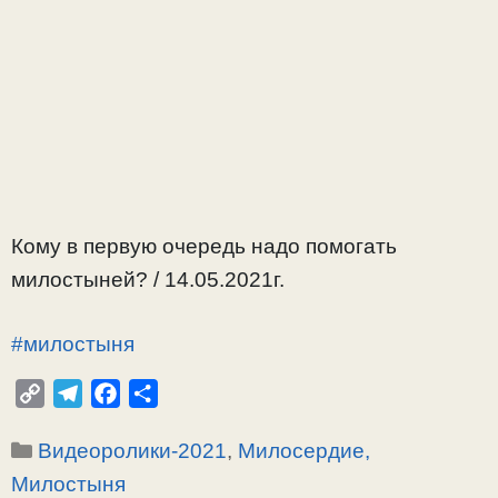
Кому в первую очередь надо помогать
милостыней? / 14.05.2021г.
#милостыня
C
T
F
О
o
e
a
т
Рубрики
Видеоролики-2021
,
Милосердие,
p
l
c
п
y
e
e
р
Милостыня