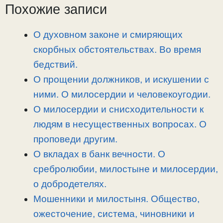
L
g
b
а
Похожие записи
i
r
o
в
n
a
o
и
О духовном законе и смиряющих
k
m
k
т
скорбных обстоятельствах. Во время
ь
бедствий.
О прощении должников, и искушении с
ними. О милосердии и человекоугодии.
О милосердии и снисходительности к
людям в несущественных вопросах. О
проповеди другим.
О вкладах в банк вечности. О
сребролюбии, милостыне и милосердии,
о добродетелях.
Мошенники и милостыня. Общество,
ожесточение, система, чиновники и