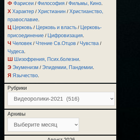
Ф
Фарисеи
/
Философия
/
Фильмы, Кино
.
Х
Характер
/
Христианин
/
Христианство,
православие
.
Ц
Церковь
/
Церковь и власть
/
Церковь-
присоединение
/
Цифровизация
.
Ч
Человек
/
Чтение Св.Отцов
/
Чувства
/
Чудеса
.
Ш
Шизофрения, Псих.болезни
.
Э
Экуменизм
/
Эпидемии, Пандемии
.
Я
Язычество
.
Рубрики
Архивы
Август 2026