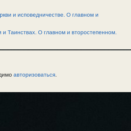
кви и исповедничестве. О главном и
и и Таинствах. О главном и второстепенном.
одимо
авторизоваться
.