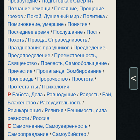
Чревоугодие
/
Подготовка к Смерти
/
Познание немощи
/
Покаяние, Прощение
грехов
/
Покой, Душевный мир
/
Политика
/
Поминовение, умершие
/
Понятия
/
Последнее время
/
Послушание
/
Пост
/
Похоть
/
Правда, Справедливость
/
Празднование праздников
/
Предведение,
Предопределение
/
Преемственность,
Священство
/
Прелесть, Самообольщение
/
Причастие
/
Пропаганда, Зомбирование
/
<
Проповедь
/
Пророчество
/
Простота
/
Протестанты
/
Психология
.
Р
Работа, Дела
/
Равнодушие
/
Радость
/
Рай,
Блаженство
/
Рассудительность
/
Реинкарнация
/
Религия
/
Решимость, сила
ревности
/
Россия
.
С
Самомнение, Самоуверенность
/
Самооправдание
/
Самоубийство
/