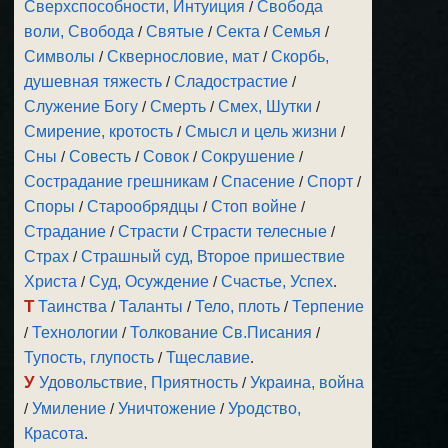
Сверхспособности, Интуиция
/
Свобода
воли, Свобода
/
Святые
/
Секта
/
Семья
/
Символы
/
Сквернословие, мат
/
Скорбь,
душевная тяжесть
/
Сладострастие
/
Служение Богу
/
Смерть
/
Смех, Шутки
/
Смирение, кротость
/
Смысл и цель жизни
/
Сны
/
Совесть
/
Совок
/
Сокрушение
/
Сострадание грешникам
/
Спасение
/
Спорт
/
Споры
/
Старообрядцы
/
Стоп войне
/
Страдание
/
Страсти
/
Страсти телесные
/
Страх
/
Страшный суд, Второе пришествие
Христа
/
Суд, Осуждение
/
Счастье, Успех
.
Т
Таинства
/
Таланты
/
Тело, плоть
/
Терпение
/
Технологии
/
Толкование Св.Писания
/
Тупость, глупость
/
Тщеславие
.
У
Удовольствие, Приятность
/
Украина, война
/
Умиление
/
Уничтожение
/
Уродство,
Красота
.