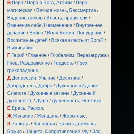
В
Вера
/
Вера в Бога, Атеизм
/
Вера
магическая
/
Вечная жизнь, Бессмертие
/
Видение грехов
/
Власть, правители
/
Вменение себе, Невменение
/
Внутреннее
делание
/
Война
/
Воля Божия, Попущение
/
Воспитание детей
/
Всякая власть от Бога?
/
Выживание
.
Г
Герой
/
Главное
/
Глобализм, Перезагрузка
/
Гнев, Раздражение
/
Гордость
/
Грех,
грехопадение
.
Д
Депрессия, Уныние
/
Десятина
/
Добродетель, Добро
/
Духовное вИдение,
Слепота
/
Духовные законы
/
Духовный,
духовность
/
Душа
/
Душевность, Эстетика
.
Е
Ересь, Раскол
.
Ж
Желание
/
Женщина
/
Животные
.
З
Зависть
/
Заповеди
/
Защита, помощь
Божия
/
Защита, Сопротивление злу
/
Зло,