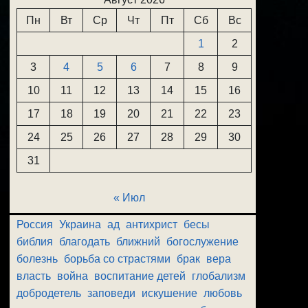
Пн
Вт
Ср
Чт
Пт
Сб
Вс
1
2
3
4
5
6
7
8
9
10
11
12
13
14
15
16
17
18
19
20
21
22
23
24
25
26
27
28
29
30
31
« Июл
Россия
Украина
ад
антихрист
бесы
библия
благодать
ближний
богослужение
болезнь
борьба со страстями
брак
вера
власть
война
воспитание детей
глобализм
добродетель
заповеди
искушение
любовь