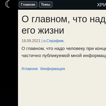
☾
Перейти
ХР
Главная
Темы
к
О главном, что над
содержимому
его жизни
18.09.2021
|
о.Серафим.
О главном, что надо человеку при конц
частично публикуемой мной информации
#главное
#информация