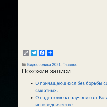
C
T
F
О
o
e
a
т
Рубрики
Видеоролики-2021
,
Главное
p
l
c
п
Похожие записи
y
e
e
р
L
g
b
а
О причащающихся без борьбы со
i
r
o
в
n
смертных.
a
o
и
k
m
k
т
О подготовке к получению от Бог
ь
исповедничестве.