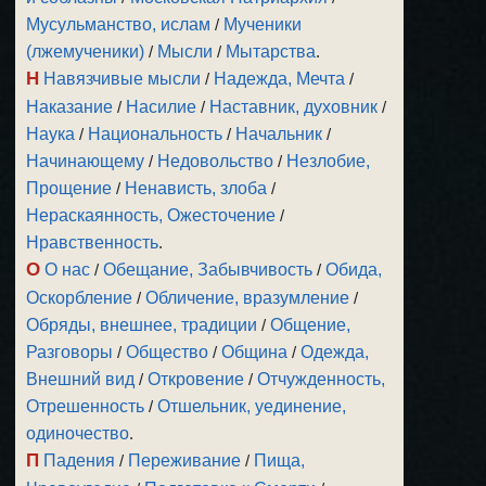
Мусульманство, ислам
/
Мученики
(лжемученики)
/
Мысли
/
Мытарства
.
Н
Навязчивые мысли
/
Надежда, Мечта
/
Наказание
/
Насилие
/
Наставник, духовник
/
Наука
/
Национальность
/
Начальник
/
Начинающему
/
Недовольство
/
Незлобие,
Прощение
/
Ненависть, злоба
/
Нераскаянность, Ожесточение
/
Нравственность
.
О
О нас
/
Обещание, Забывчивость
/
Обида,
Оскорбление
/
Обличение, вразумление
/
Обряды, внешнее, традиции
/
Общение,
Разговоры
/
Общество
/
Община
/
Одежда,
Внешний вид
/
Откровение
/
Отчужденность,
Отрешенность
/
Отшельник, уединение,
одиночество
.
П
Падения
/
Переживание
/
Пища,