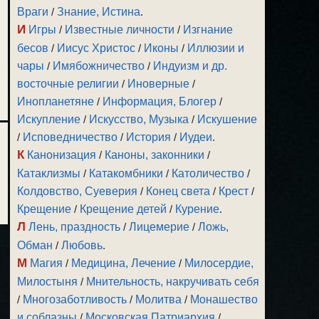
Враги
/
Знание, Истина
.
И
Игры
/
Известные личности
/
Изгнание
бесов
/
Иисус Христос
/
Иконы
/
Иллюзии и
чары
/
Имябожничество
/
Индуизм и др.
восточные религии
/
Иноверные
/
Инопланетяне
/
Информация, Блогер
/
Искупление
/
Искусство, Музыка
/
Искушение
/
Исповедничество
/
История
/
Иудеи
.
К
Канонизация
/
Каноны, законники
/
Катаклизмы
/
Катакомбники
/
Католичество
/
Колдовство, Суеверия
/
Конец света
/
Крест
/
Крещение
/
Крещение детей
/
Курение
.
Л
Лень, праздность
/
Лицемерие
/
Ложь,
Обман
/
Любовь
.
М
Магия
/
Медицина, Лечение
/
Милосердие,
Милостыня
/
Мнительность, накручивать себя
/
Многозаботливость
/
Молитва
/
Монашество
и соблазны
/
Московская Патриархия
/