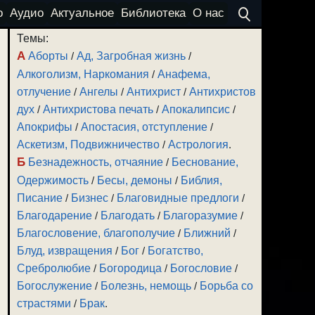
о
Аудио
Актуальное
Библиотека
О нас
Темы:
А
Аборты
/
Ад, Загробная жизнь
/
Алкоголизм, Наркомания
/
Анафема,
отлучение
/
Ангелы
/
Антихрист
/
Антихристов
дух
/
Антихристова печать
/
Апокалипсис
/
Апокрифы
/
Апостасия, отступление
/
Аскетизм, Подвижничество
/
Астрология
.
Б
Безнадежность, отчаяние
/
Беснование,
Одержимость
/
Бесы, демоны
/
Библия,
Писание
/
Бизнес
/
Благовидные предлоги
/
Благодарение
/
Благодать
/
Благоразумие
/
Благословение, благополучие
/
Ближний
/
Блуд, извращения
/
Бог
/
Богатство,
Сребролюбие
/
Богородица
/
Богословие
/
Богослужение
/
Болезнь, немощь
/
Борьба со
страстями
/
Брак
.