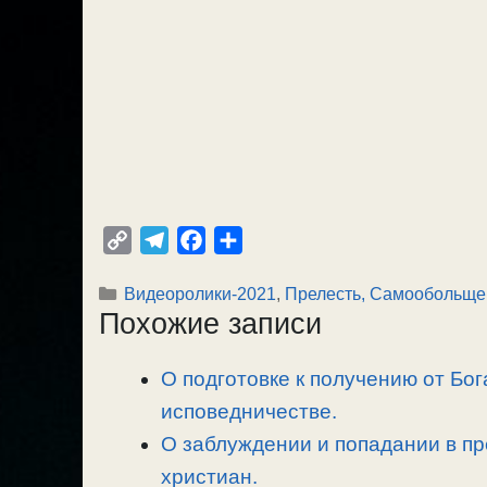
C
T
F
О
o
e
a
т
Рубрики
Видеоролики-2021
,
Прелесть, Самообольще
p
l
c
п
Похожие записи
y
e
e
р
L
g
b
а
О подготовке к получению от Бог
i
r
o
в
n
исповедничестве.
a
o
и
k
m
k
т
О заблуждении и попадании в пр
ь
христиан.