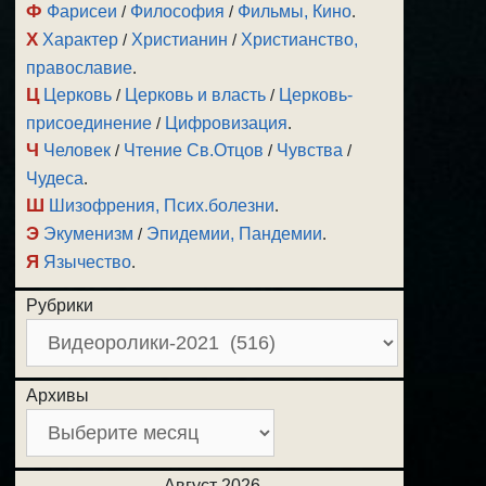
Ф
Фарисеи
/
Философия
/
Фильмы, Кино
.
Х
Характер
/
Христианин
/
Христианство,
православие
.
Ц
Церковь
/
Церковь и власть
/
Церковь-
присоединение
/
Цифровизация
.
Ч
Человек
/
Чтение Св.Отцов
/
Чувства
/
Чудеса
.
Ш
Шизофрения, Псих.болезни
.
Э
Экуменизм
/
Эпидемии, Пандемии
.
Я
Язычество
.
Рубрики
Архивы
Август 2026