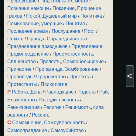
Чревоугодие
/
Подготовка к Смерти
/
Познание немощи
/
Покаяние, Прощение
грехов
/
Покой, Душевный мир
/
Политика
/
Поминовение, умершие
/
Понятия
/
Последнее время
/
Послушание
/
Пост
/
Похоть
/
Правда, Справедливость
/
Празднование праздников
/
Предведение,
Предопределение
/
Преемственность,
Священство
/
Прелесть, Самообольщение
/
Причастие
/
Пропаганда, Зомбирование
/
<
Проповедь
/
Пророчество
/
Простота
/
Протестанты
/
Психология
.
Р
Работа, Дела
/
Равнодушие
/
Радость
/
Рай,
Блаженство
/
Рассудительность
/
Реинкарнация
/
Религия
/
Решимость, сила
ревности
/
Россия
.
С
Самомнение, Самоуверенность
/
Самооправдание
/
Самоубийство
/