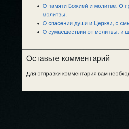
О памяти Божией и молитве. О п
молитвы.
О спасении души и Церкви, о см
О сумасшествии от молитвы, и 
Оставьте комментарий
Для отправки комментария вам необх