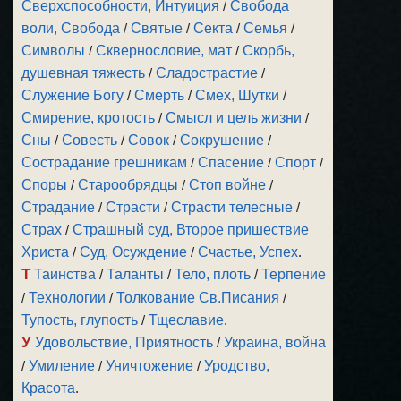
Сверхспособности, Интуиция
/
Свобода
воли, Свобода
/
Святые
/
Секта
/
Семья
/
Символы
/
Сквернословие, мат
/
Скорбь,
душевная тяжесть
/
Сладострастие
/
Служение Богу
/
Смерть
/
Смех, Шутки
/
Смирение, кротость
/
Смысл и цель жизни
/
Сны
/
Совесть
/
Совок
/
Сокрушение
/
Сострадание грешникам
/
Спасение
/
Спорт
/
Споры
/
Старообрядцы
/
Стоп войне
/
Страдание
/
Страсти
/
Страсти телесные
/
Страх
/
Страшный суд, Второе пришествие
Христа
/
Суд, Осуждение
/
Счастье, Успех
.
Т
Таинства
/
Таланты
/
Тело, плоть
/
Терпение
/
Технологии
/
Толкование Св.Писания
/
Тупость, глупость
/
Тщеславие
.
У
Удовольствие, Приятность
/
Украина, война
/
Умиление
/
Уничтожение
/
Уродство,
Красота
.