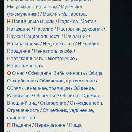
Мусульманство, ислам
/
Мученики
(лжемученики)
/
Мысли
/
Мытарства
.
Н
Навязчивые мысли
/
Надежда, Мечта
/
Наказание
/
Насилие
/
Наставник, духовник
/
Наука
/
Национальность
/
Начальник
/
Начинающему
/
Недовольство
/
Незлобие,
Прощение
/
Ненависть, злоба
/
Нераскаянность, Ожесточение
/
Нравственность
.
О
О нас
/
Обещание, Забывчивость
/
Обида,
Оскорбление
/
Обличение, вразумление
/
Обряды, внешнее, традиции
/
Общение,
Разговоры
/
Общество
/
Община
/
Одежда,
Внешний вид
/
Откровение
/
Отчужденность,
Отрешенность
/
Отшельник, уединение,
одиночество
.
П
Падения
/
Переживание
/
Пища,