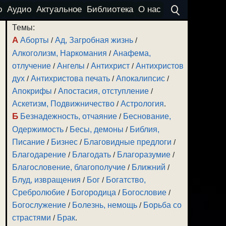
о
Аудио
Актуальное
Библиотека
О нас
Темы:
А
Аборты
/
Ад, Загробная жизнь
/
Алкоголизм, Наркомания
/
Анафема,
отлучение
/
Ангелы
/
Антихрист
/
Антихристов
дух
/
Антихристова печать
/
Апокалипсис
/
Апокрифы
/
Апостасия, отступление
/
Аскетизм, Подвижничество
/
Астрология
.
Б
Безнадежность, отчаяние
/
Беснование,
Одержимость
/
Бесы, демоны
/
Библия,
Писание
/
Бизнес
/
Благовидные предлоги
/
Благодарение
/
Благодать
/
Благоразумие
/
Благословение, благополучие
/
Ближний
/
Блуд, извращения
/
Бог
/
Богатство,
Сребролюбие
/
Богородица
/
Богословие
/
Богослужение
/
Болезнь, немощь
/
Борьба со
страстями
/
Брак
.