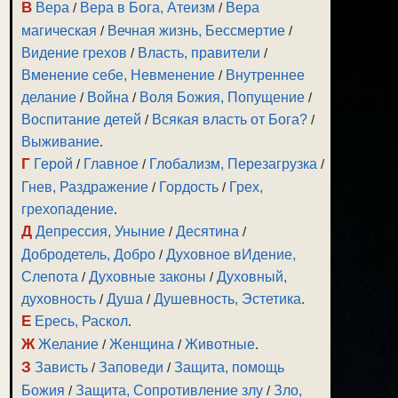
В
Вера
/
Вера в Бога, Атеизм
/
Вера
магическая
/
Вечная жизнь, Бессмертие
/
Видение грехов
/
Власть, правители
/
Вменение себе, Невменение
/
Внутреннее
делание
/
Война
/
Воля Божия, Попущение
/
Воспитание детей
/
Всякая власть от Бога?
/
Выживание
.
Г
Герой
/
Главное
/
Глобализм, Перезагрузка
/
Гнев, Раздражение
/
Гордость
/
Грех,
грехопадение
.
Д
Депрессия, Уныние
/
Десятина
/
Добродетель, Добро
/
Духовное вИдение,
Слепота
/
Духовные законы
/
Духовный,
духовность
/
Душа
/
Душевность, Эстетика
.
Е
Ересь, Раскол
.
Ж
Желание
/
Женщина
/
Животные
.
З
Зависть
/
Заповеди
/
Защита, помощь
Божия
/
Защита, Сопротивление злу
/
Зло,