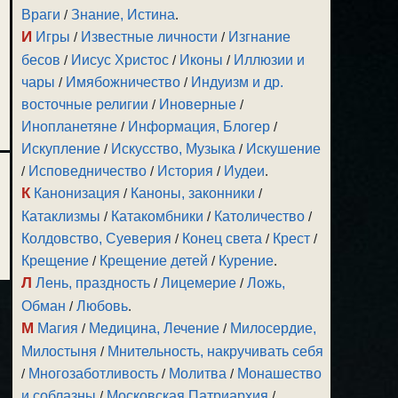
Враги
/
Знание, Истина
.
И
Игры
/
Известные личности
/
Изгнание
бесов
/
Иисус Христос
/
Иконы
/
Иллюзии и
чары
/
Имябожничество
/
Индуизм и др.
восточные религии
/
Иноверные
/
Инопланетяне
/
Информация, Блогер
/
Искупление
/
Искусство, Музыка
/
Искушение
/
Исповедничество
/
История
/
Иудеи
.
К
Канонизация
/
Каноны, законники
/
Катаклизмы
/
Катакомбники
/
Католичество
/
Колдовство, Суеверия
/
Конец света
/
Крест
/
Крещение
/
Крещение детей
/
Курение
.
Л
Лень, праздность
/
Лицемерие
/
Ложь,
Обман
/
Любовь
.
М
Магия
/
Медицина, Лечение
/
Милосердие,
Милостыня
/
Мнительность, накручивать себя
/
Многозаботливость
/
Молитва
/
Монашество
и соблазны
/
Московская Патриархия
/