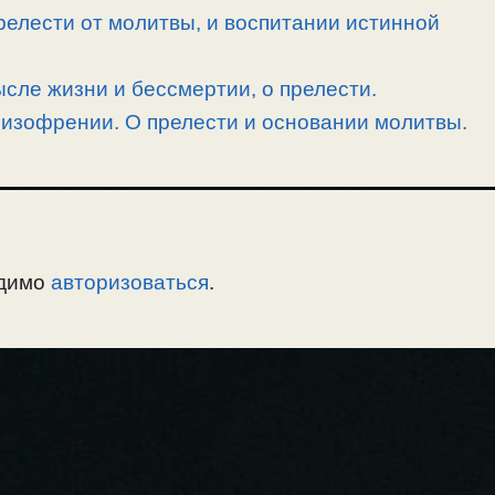
релести от молитвы, и воспитании истинной
ысле жизни и бессмертии, о прелести.
шизофрении. О прелести и основании молитвы.
одимо
авторизоваться
.