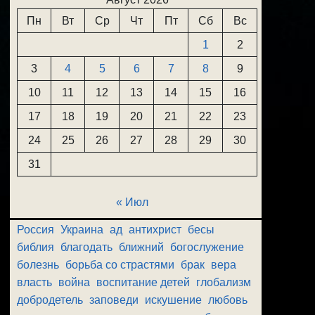
Пн
Вт
Ср
Чт
Пт
Сб
Вс
1
2
3
4
5
6
7
8
9
10
11
12
13
14
15
16
17
18
19
20
21
22
23
24
25
26
27
28
29
30
31
« Июл
Россия
Украина
ад
антихрист
бесы
библия
благодать
ближний
богослужение
болезнь
борьба со страстями
брак
вера
власть
война
воспитание детей
глобализм
добродетель
заповеди
искушение
любовь