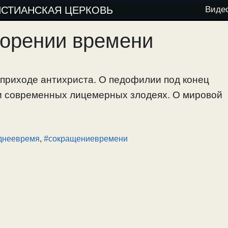
ИСТИАНСКАЯ ЦЕРКОВЬ
Виде
корении времени
 приходе антихриста. О педофилии под конец
и современных лицемерных злодеях. О мировой
днеевремя
,
#сокращениевремени