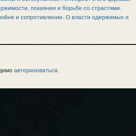
ржимости, покаянии и борьбе со страстями.
войне и сопротивлении. О власти одержимых и
одимо
авторизоваться
.