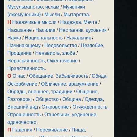
Мусульманство, ислам
/
Мученики
(лжемученики)
/
Мысли
/
Мытарства
.
Н
Навязчивые мысли
/
Надежда, Мечта
/
Наказание
/
Насилие
/
Наставник, духовник
/
Наука
/
Национальность
/
Начальник
/
Начинающему
/
Недовольство
/
Незлобие,
Прощение
/
Ненависть, злоба
/
Нераскаянность, Ожесточение
/
Нравственность
.
О
О нас
/
Обещание, Забывчивость
/
Обида,
Оскорбление
/
Обличение, вразумление
/
Обряды, внешнее, традиции
/
Общение,
Разговоры
/
Общество
/
Община
/
Одежда,
Внешний вид
/
Откровение
/
Отчужденность,
Отрешенность
/
Отшельник, уединение,
одиночество
.
П
Падения
/
Переживание
/
Пища,