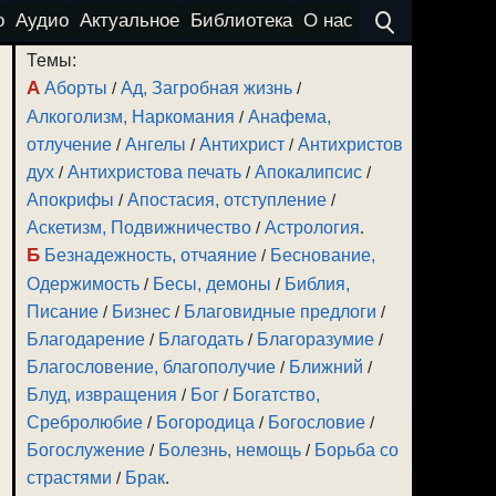
о
Аудио
Актуальное
Библиотека
О нас
Темы:
А
Аборты
/
Ад, Загробная жизнь
/
Алкоголизм, Наркомания
/
Анафема,
отлучение
/
Ангелы
/
Антихрист
/
Антихристов
дух
/
Антихристова печать
/
Апокалипсис
/
Апокрифы
/
Апостасия, отступление
/
Аскетизм, Подвижничество
/
Астрология
.
Б
Безнадежность, отчаяние
/
Беснование,
Одержимость
/
Бесы, демоны
/
Библия,
Писание
/
Бизнес
/
Благовидные предлоги
/
Благодарение
/
Благодать
/
Благоразумие
/
Благословение, благополучие
/
Ближний
/
Блуд, извращения
/
Бог
/
Богатство,
Сребролюбие
/
Богородица
/
Богословие
/
Богослужение
/
Болезнь, немощь
/
Борьба со
страстями
/
Брак
.