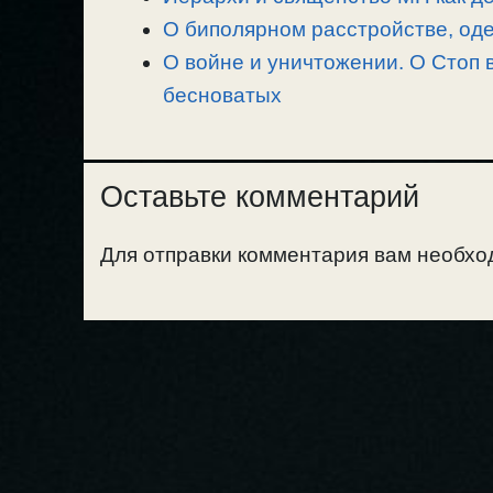
О биполярном расстройстве, оде
О войне и уничтожении. О Стоп 
бесноватых
Оставьте комментарий
Для отправки комментария вам необх