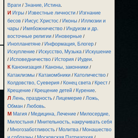
Враги
/
Знание, Истина
.
И
Игры
/
Известные личности
/
Изгнание
бесов
/
Иисус Христос
/
Иконы
/
Иллюзии и
чары
/
Имябожничество
/
Индуизм и др.
восточные религии
/
Иноверные
/
Инопланетяне
/
Информация, Блогер
/
Искупление
/
Искусство, Музыка
/
Искушение
/
Исповедничество
/
История
/
Иудеи
.
К
Канонизация
/
Каноны, законники
/
Катаклизмы
/
Катакомбники
/
Католичество
/
Колдовство, Суеверия
/
Конец света
/
Крест
/
Крещение
/
Крещение детей
/
Курение
.
Л
Лень, праздность
/
Лицемерие
/
Ложь,
Обман
/
Любовь
.
М
Магия
/
Медицина, Лечение
/
Милосердие,
Милостыня
/
Мнительность, накручивать себя
/
Многозаботливость
/
Молитва
/
Монашество
и соблазны
/
Московская Патриархия
/