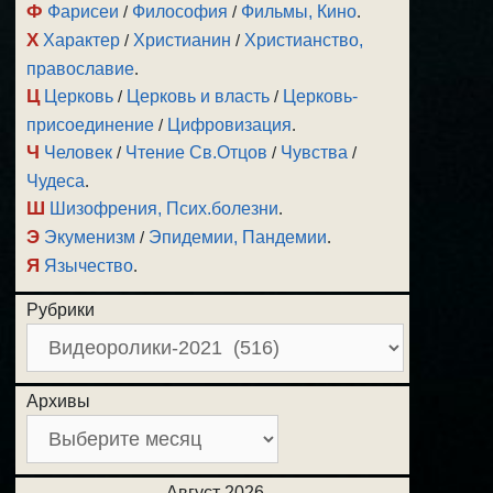
Ф
Фарисеи
/
Философия
/
Фильмы, Кино
.
Х
Характер
/
Христианин
/
Христианство,
православие
.
Ц
Церковь
/
Церковь и власть
/
Церковь-
присоединение
/
Цифровизация
.
Ч
Человек
/
Чтение Св.Отцов
/
Чувства
/
Чудеса
.
Ш
Шизофрения, Псих.болезни
.
Э
Экуменизм
/
Эпидемии, Пандемии
.
Я
Язычество
.
Рубрики
Архивы
Август 2026