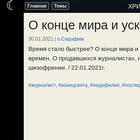
☾
Перейти
ХР
Главная
Темы
к
О конце мира и ус
содержимому
30.01.2021
|
о.Серафим.
Время стало быстрее? О конце мира и
времен. О продавшихся журналистах, 
шизофрении. / 22.01.2021г.
#журналист
,
#конецсвета
,
#педофилия
,
#после