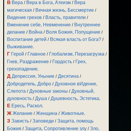
В
Вера
/
Вера в Бога, Атеизм
/
Вера
магическая
/
Вечная жизнь, Бессмертие
/
Видение грехов
/
Власть, правители
/
Вменение себе, Невменение
/
Внутреннее
делание
/
Война
/
Воля Божия, Попущение
/
Воспитание детей
/
Всякая власть от Бога?
/
Выживание
.
Г
Герой
/
Главное
/
Глобализм, Перезагрузка
/
Гнев, Раздражение
/
Гордость
/
Грех,
грехопадение
.
Д
Депрессия, Уныние
/
Десятина
/
Добродетель, Добро
/
Духовное вИдение,
Слепота
/
Духовные законы
/
Духовный,
духовность
/
Душа
/
Душевность, Эстетика
.
Е
Ересь, Раскол
.
Ж
Желание
/
Женщина
/
Животные
.
З
Зависть
/
Заповеди
/
Защита, помощь
Божия
/
Защита, Сопротивление злу
/
Зло,