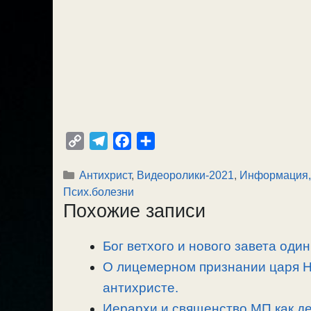
C
T
F
О
o
e
a
т
Рубрики
Антихрист
,
Видеоролики-2021
,
Информация,
p
l
c
п
Псих.болезни
y
e
e
р
Похожие записи
L
g
b
а
i
r
o
в
Бог ветхого и нового завета один
n
a
o
и
О лицемерном признании царя Ник
k
m
k
т
ь
антихристе.
Иерархи и священство МП как де