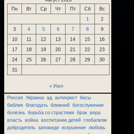
Пн
Вт
Ср
Чт
Пт
Сб
Вс
1
2
3
4
5
6
7
8
9
10
11
12
13
14
15
16
17
18
19
20
21
22
23
24
25
26
27
28
29
30
31
« Июл
Россия
Украина
ад
антихрист
бесы
библия
благодать
ближний
богослужение
болезнь
борьба со страстями
брак
вера
власть
война
воспитание детей
глобализм
добродетель
заповеди
искушение
любовь