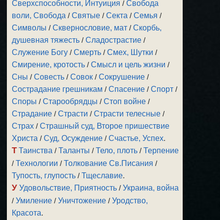
Сверхспособности, Интуиция
/
Свобода
воли, Свобода
/
Святые
/
Секта
/
Семья
/
Символы
/
Сквернословие, мат
/
Скорбь,
душевная тяжесть
/
Сладострастие
/
Служение Богу
/
Смерть
/
Смех, Шутки
/
Смирение, кротость
/
Смысл и цель жизни
/
Сны
/
Совесть
/
Совок
/
Сокрушение
/
Сострадание грешникам
/
Спасение
/
Спорт
/
Споры
/
Старообрядцы
/
Стоп войне
/
Страдание
/
Страсти
/
Страсти телесные
/
Страх
/
Страшный суд, Второе пришествие
Христа
/
Суд, Осуждение
/
Счастье, Успех
.
Т
Таинства
/
Таланты
/
Тело, плоть
/
Терпение
/
Технологии
/
Толкование Св.Писания
/
Тупость, глупость
/
Тщеславие
.
У
Удовольствие, Приятность
/
Украина, война
/
Умиление
/
Уничтожение
/
Уродство,
Красота
.