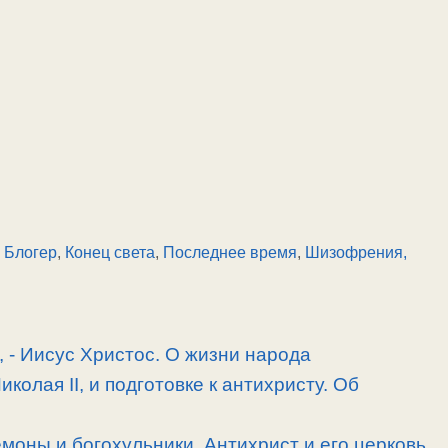
 Блогер
,
Конец света
,
Последнее время
,
Шизофрения,
, -­ Иисус Христос. О жизни народа
олая II, и подготовке к антихристу. Об
моны и богохульники. Антихрист и его церковь.