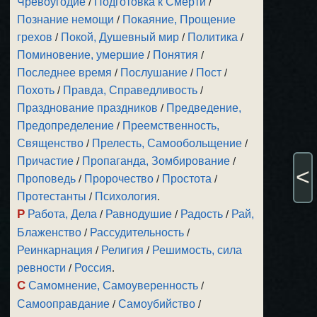
Чревоугодие
/
Подготовка к Смерти
/
Познание немощи
/
Покаяние, Прощение
грехов
/
Покой, Душевный мир
/
Политика
/
Поминовение, умершие
/
Понятия
/
Последнее время
/
Послушание
/
Пост
/
Похоть
/
Правда, Справедливость
/
Празднование праздников
/
Предведение,
Предопределение
/
Преемственность,
Священство
/
Прелесть, Самообольщение
/
Причастие
/
Пропаганда, Зомбирование
/
<
Проповедь
/
Пророчество
/
Простота
/
Протестанты
/
Психология
.
Р
Работа, Дела
/
Равнодушие
/
Радость
/
Рай,
Блаженство
/
Рассудительность
/
Реинкарнация
/
Религия
/
Решимость, сила
ревности
/
Россия
.
С
Самомнение, Самоуверенность
/
Самооправдание
/
Самоубийство
/