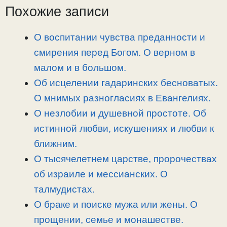
L
g
b
а
Похожие записи
i
r
o
в
n
a
o
и
О воспитании чувства преданности и
k
m
k
т
смирения перед Богом. О верном в
ь
малом и в большом.
Об исцелении гадаринских бесноватых.
О мнимых разногласиях в Евангелиях.
О незлобии и душевной простоте. Об
истинной любви, искушениях и любви к
ближним.
О тысячелетнем царстве, пророчествах
об израиле и мессианских. О
талмудистах.
О браке и поиске мужа или жены. О
прощении, семье и монашестве.