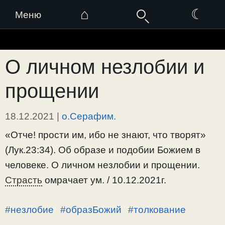
⌂
☾
Меню
Перейти
к
О личном незлобии и
содержимому
прощении
18.12.2021
|
о.Серафим.
«Отче! прости им, ибо не знают, что творят»
(Лук.23:34). Об образе и подобии Божием в
человеке. О личном незлобии и прощении.
Страсть
омрачает ум. / 10.12.2021г.
#незлобие
#образБожий
#толкование