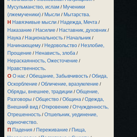
Мусульманство, ислам
/
Мученики
(лжемученики)
/
Мысли
/
Мытарства
.
Н
Навязчивые мысли
/
Надежда, Мечта
/
Наказание
/
Насилие
/
Наставник, духовник
/
Наука
/
Национальность
/
Начальник
/
Начинающему
/
Недовольство
/
Незлобие,
Прощение
/
Ненависть, злоба
/
Нераскаянность, Ожесточение
/
Нравственность
.
О
О нас
/
Обещание, Забывчивость
/
Обида,
Оскорбление
/
Обличение, вразумление
/
Обряды, внешнее, традиции
/
Общение,
Разговоры
/
Общество
/
Община
/
Одежда,
Внешний вид
/
Откровение
/
Отчужденность,
Отрешенность
/
Отшельник, уединение,
одиночество
.
П
Падения
/
Переживание
/
Пища,