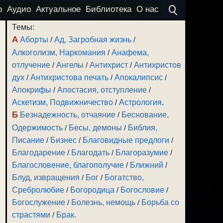
о
Аудио
Актуальное
Библиотека
О нас
Темы:
А
Аборты
/
Ад, Загробная жизнь
/
Алкоголизм, Наркомания
/
Анафема,
отлучение
/
Ангелы
/
Антихрист
/
Антихристов
дух
/
Антихристова печать
/
Апокалипсис
/
Апокрифы
/
Апостасия, отступление
/
Аскетизм, Подвижничество
/
Астрология
.
Б
Безнадежность, отчаяние
/
Беснование,
Одержимость
/
Бесы, демоны
/
Библия,
Писание
/
Бизнес
/
Благовидные предлоги
/
Благодарение
/
Благодать
/
Благоразумие
/
Благословение, благополучие
/
Ближний
/
Блуд, извращения
/
Бог
/
Богатство,
Сребролюбие
/
Богородица
/
Богословие
/
Богослужение
/
Болезнь, немощь
/
Борьба со
страстями
/
Брак
.