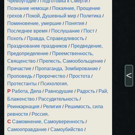
Чревоугодие
/
Подготовка к Смерти
/
Познание немощи
/
Покаяние, Прощение
грехов
/
Покой, Душевный мир
/
Политика
/
Поминовение, умершие
/
Понятия
/
Последнее время
/
Послушание
/
Пост
/
Похоть
/
Правда, Справедливость
/
Празднование праздников
/
Предведение,
Предопределение
/
Преемственность,
Священство
/
Прелесть, Самообольщение
/
Причастие
/
Пропаганда, Зомбирование
/
<
Проповедь
/
Пророчество
/
Простота
/
Протестанты
/
Психология
.
Р
Работа, Дела
/
Равнодушие
/
Радость
/
Рай,
Блаженство
/
Рассудительность
/
Реинкарнация
/
Религия
/
Решимость, сила
ревности
/
Россия
.
С
Самомнение, Самоуверенность
/
Самооправдание
/
Самоубийство
/