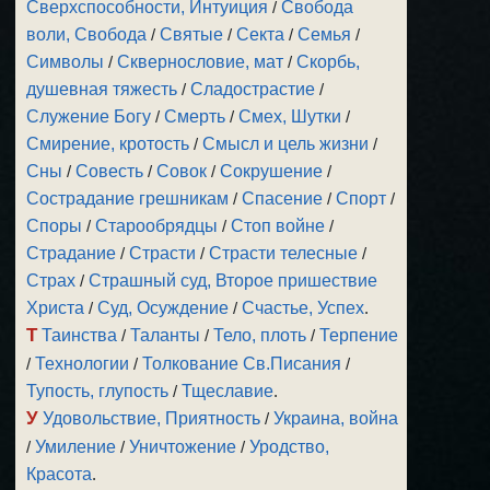
Сверхспособности, Интуиция
/
Свобода
воли, Свобода
/
Святые
/
Секта
/
Семья
/
Символы
/
Сквернословие, мат
/
Скорбь,
душевная тяжесть
/
Сладострастие
/
Служение Богу
/
Смерть
/
Смех, Шутки
/
Смирение, кротость
/
Смысл и цель жизни
/
Сны
/
Совесть
/
Совок
/
Сокрушение
/
Сострадание грешникам
/
Спасение
/
Спорт
/
Споры
/
Старообрядцы
/
Стоп войне
/
Страдание
/
Страсти
/
Страсти телесные
/
Страх
/
Страшный суд, Второе пришествие
Христа
/
Суд, Осуждение
/
Счастье, Успех
.
Т
Таинства
/
Таланты
/
Тело, плоть
/
Терпение
/
Технологии
/
Толкование Св.Писания
/
Тупость, глупость
/
Тщеславие
.
У
Удовольствие, Приятность
/
Украина, война
/
Умиление
/
Уничтожение
/
Уродство,
Красота
.