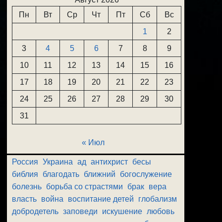
Пн
Вт
Ср
Чт
Пт
Сб
Вс
1
2
3
4
5
6
7
8
9
10
11
12
13
14
15
16
17
18
19
20
21
22
23
24
25
26
27
28
29
30
31
« Июл
Россия
Украина
ад
антихрист
бесы
библия
благодать
ближний
богослужение
болезнь
борьба со страстями
брак
вера
власть
война
воспитание детей
глобализм
добродетель
заповеди
искушение
любовь