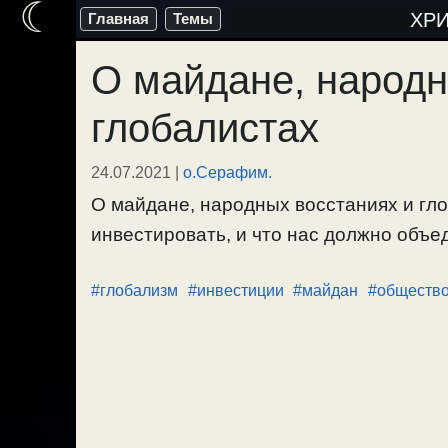
☾
Перейти
ХР
Главная
Темы
к
О майдане, народн
содержимому
глобалистах
24.07.2021
|
о.Серафим.
О майдане, народных восстаниях и гло
инвестировать, и что нас должно объеди
#глобализм
#инвестиции
#майдан
#обществ