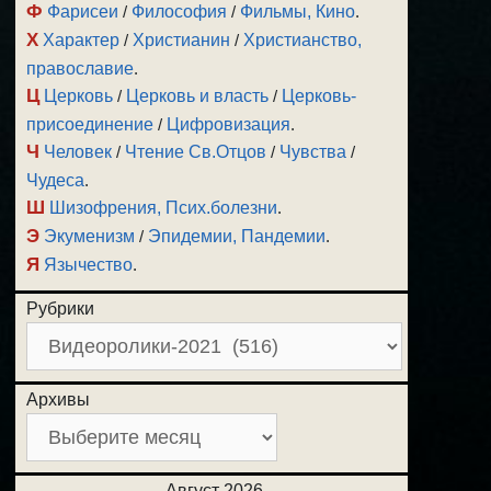
Ф
Фарисеи
/
Философия
/
Фильмы, Кино
.
Х
Характер
/
Христианин
/
Христианство,
православие
.
Ц
Церковь
/
Церковь и власть
/
Церковь-
присоединение
/
Цифровизация
.
Ч
Человек
/
Чтение Св.Отцов
/
Чувства
/
Чудеса
.
Ш
Шизофрения, Псих.болезни
.
Э
Экуменизм
/
Эпидемии, Пандемии
.
Я
Язычество
.
Рубрики
Архивы
Август 2026