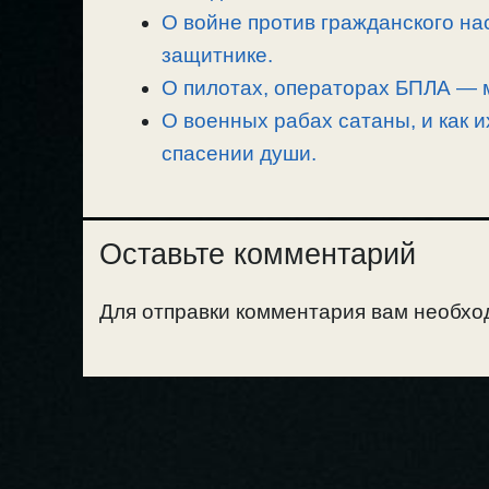
О войне против гражданского на
защитнике.
О пилотах, операторах БПЛА — 
О военных рабах сатаны, и как и
спасении души.
Оставьте комментарий
Для отправки комментария вам необх