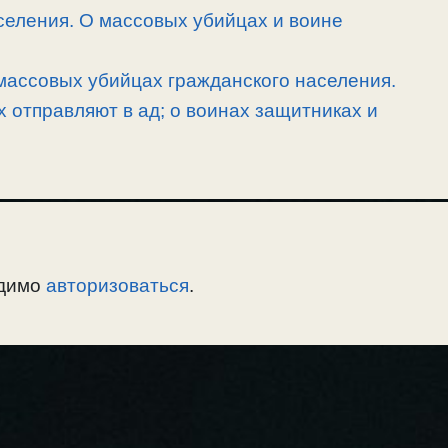
селения. О массовых убийцах и воине
массовых убийцах гражданского населения.
х отправляют в ад; о воинах защитниках и
одимо
авторизоваться
.