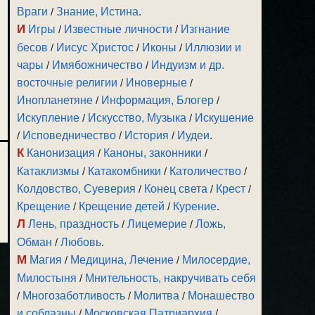
Враги
/
Знание, Истина
.
И
Игры
/
Известные личности
/
Изгнание
бесов
/
Иисус Христос
/
Иконы
/
Иллюзии и
чары
/
Имябожничество
/
Индуизм и др.
восточные религии
/
Иноверные
/
Инопланетяне
/
Информация, Блогер
/
Искупление
/
Искусство, Музыка
/
Искушение
/
Исповедничество
/
История
/
Иудеи
.
К
Канонизация
/
Каноны, законники
/
Катаклизмы
/
Катакомбники
/
Католичество
/
Колдовство, Суеверия
/
Конец света
/
Крест
/
Крещение
/
Крещение детей
/
Курение
.
Л
Лень, праздность
/
Лицемерие
/
Ложь,
Обман
/
Любовь
.
М
Магия
/
Медицина, Лечение
/
Милосердие,
Милостыня
/
Мнительность, накручивать себя
/
Многозаботливость
/
Молитва
/
Монашество
и соблазны
/
Московская Патриархия
/