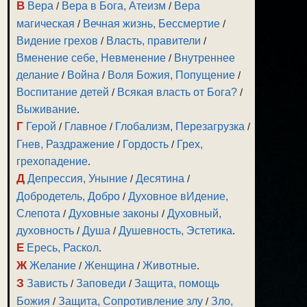
В
Вера
/
Вера в Бога, Атеизм
/
Вера
магическая
/
Вечная жизнь, Бессмертие
/
Видение грехов
/
Власть, правители
/
Вменение себе, Невменение
/
Внутреннее
делание
/
Война
/
Воля Божия, Попущение
/
Воспитание детей
/
Всякая власть от Бога?
/
Выживание
.
Г
Герой
/
Главное
/
Глобализм, Перезагрузка
/
Гнев, Раздражение
/
Гордость
/
Грех,
грехопадение
.
Д
Депрессия, Уныние
/
Десятина
/
Добродетель, Добро
/
Духовное вИдение,
Слепота
/
Духовные законы
/
Духовный,
духовность
/
Душа
/
Душевность, Эстетика
.
Е
Ересь, Раскол
.
Ж
Желание
/
Женщина
/
Животные
.
З
Зависть
/
Заповеди
/
Защита, помощь
Божия
/
Защита, Сопротивление злу
/
Зло,