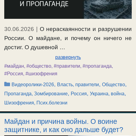
30.06.2026
|
О нераскаянности и разрушении
России. О майдане, и почему он ничего не
достиг. О душевной …
развернуть
#майдан
,
#общество
,
#правители
,
#пропаганда
,
#Россия
,
#шизофрения
Рубрики
,
,
,
Видеоролики-2026
Власть, правители
Общество
,
,
,
Пропаганда, Зомбирование
Россия
Украина, война
Шизофрения, Псих.болезни
Майдан и причина войны. О воине
защитнике, и как оно дальше будет?