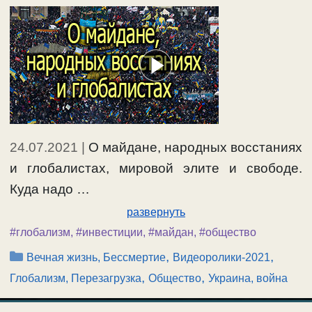
24.07.2021
|
О майдане, народных восстаниях
и глобалистах, мировой элите и свободе.
Куда надо …
развернуть
#глобализм
,
#инвестиции
,
#майдан
,
#общество
Рубрики
,
,
Вечная жизнь, Бессмертие
Видеоролики-2021
,
,
Глобализм, Перезагрузка
Общество
Украина, война