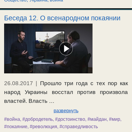
Беседа 12. О всенародном покаянии
26.08.2017
|
Прошло три года с тех пор как
народ Украины восстал против произвола
властей. Власть …
развернуть
#война
,
#добродетель
,
#достоинство
,
#майдан
,
#мир
,
#покаяние
,
#революция
,
#справедливость