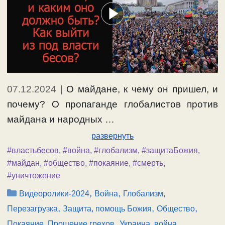
07.12.2024
|
О майдане, к чему он пришел, и
почему? О пропаганде глобалистов против
майдана и народных …
развернуть
#властьбесов
,
#война
,
#глобализм
,
#защитаБожия
,
#майдан
,
#общество
,
#покаяние
,
#смерть
,
#уничтожение
Рубрики
,
,
Видеоролики-2024
Война
Глобализм,
,
,
,
Перезагрузка
Защита, помощь Божия
Общество
,
,
Покаяние, Прощение грехов
Украина, война