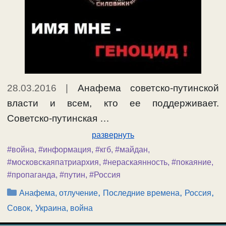
28.03.2016
|
Анафема советско-путинской
власти и всем, кто ее поддерживает.
Советско-путинская …
развернуть
#война
,
#информация
,
#кгб
,
#майдан
,
#московскаяпатриархия
,
#нераскаянность
,
#покаяние
,
#пропаганда
,
#путин
,
#Россия
Рубрики
,
,
,
Анафема, отлучение
Последние времена
Россия
,
Совок
Украина, война