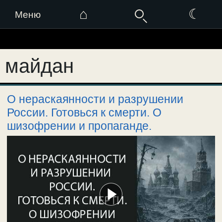
⌂
☾
Меню
Перейти
к
майдан
содержимому
О нераскаянности и разрушении
России. Готовься к смерти. О
шизофрении и пропаганде.