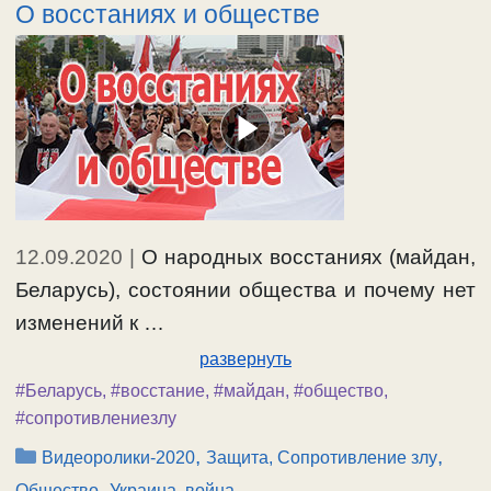
О восстаниях и обществе
12.09.2020
|
О народных восстаниях (майдан,
Беларусь), состоянии общества и почему нет
изменений к …
развернуть
#Беларусь
,
#восстание
,
#майдан
,
#общество
,
#сопротивлениезлу
Рубрики
,
,
Видеоролики-2020
Защита, Сопротивление злу
,
Общество
Украина, война