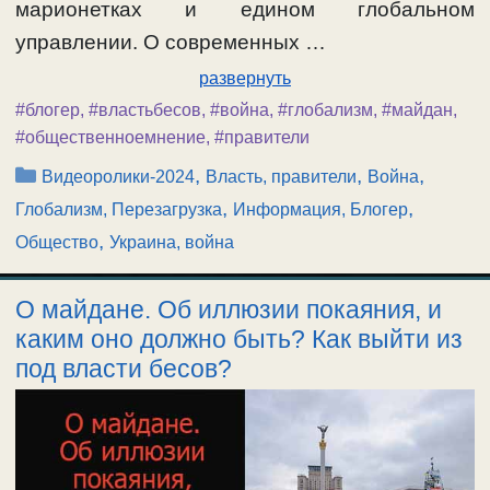
марионетках и едином глобальном
управлении. О современных …
развернуть
#блогер
,
#властьбесов
,
#война
,
#глобализм
,
#майдан
,
#общественноемнение
,
#правители
Рубрики
,
,
,
Видеоролики-2024
Власть, правители
Война
,
,
Глобализм, Перезагрузка
Информация, Блогер
,
Общество
Украина, война
О майдане. Об иллюзии покаяния, и
каким оно должно быть? Как выйти из
под власти бесов?