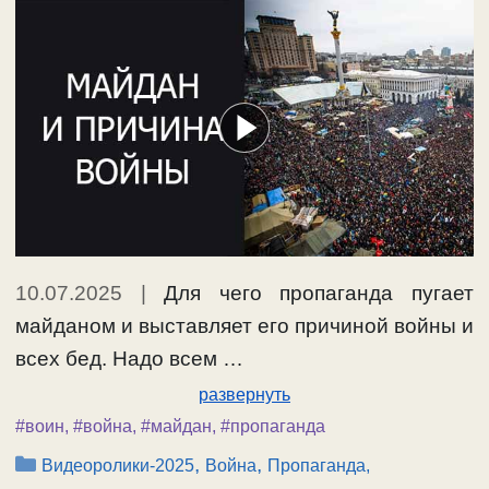
10.07.2025
|
Для чего пропаганда пугает
майданом и выставляет его причиной войны и
всех бед. Надо всем …
развернуть
#воин
,
#война
,
#майдан
,
#пропаганда
Рубрики
,
,
Видеоролики-2025
Война
Пропаганда,