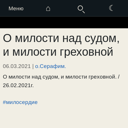
⌂
☾
Меню
Перейти
к
О милости над судом,
содержимому
и милости греховной
06.03.2021
|
о.Серафим.
О милости над судом, и милости греховной. /
26.02.2021г.
#милосердие