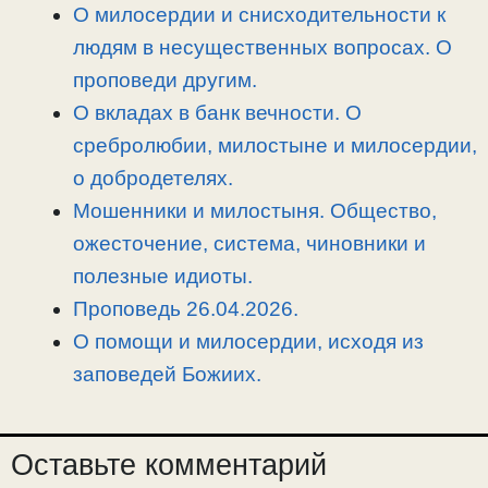
n
a
o
и
О милосердии и снисходительности к
k
m
k
т
людям в несущественных вопросах. О
ь
проповеди другим.
О вкладах в банк вечности. О
сребролюбии, милостыне и милосердии,
о добродетелях.
Мошенники и милостыня. Общество,
ожесточение, система, чиновники и
полезные идиоты.
Проповедь 26.04.2026.
О помощи и милосердии, исходя из
заповедей Божиих.
Оставьте комментарий