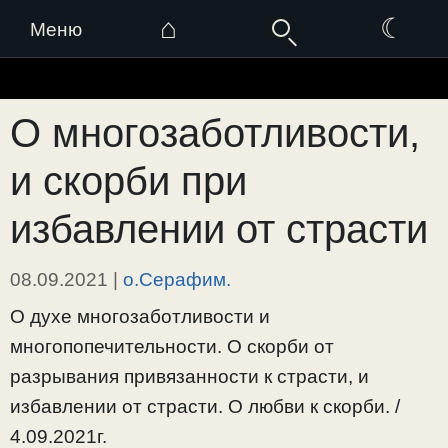
⌂
☾
Меню
Перейти
к
О многозаботливости,
содержимому
и скорби при
избавлении от страсти
08.09.2021
|
о.Серафим.
О духе многозаботливости и
многопопечительности. О скорби от
разрывания привязанности к страсти, и
избавлении от страсти. О любви к скорби. /
4.09.2021г.