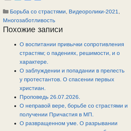
o
e
a
т
Рубрики
Борьба со страстями
,
Видеоролики-2021
,
p
l
c
п
y
e
e
р
Многозаботливость
L
g
b
а
Похожие записи
i
r
o
в
n
a
o
и
О воспитании привычки сопротивления
k
m
k
т
страстям; о падениях, решимости, и о
ь
характере.
О заблуждении и попадании в прелесть
у протестантов. О спасении первых
христиан.
Проповедь 26.07.2026.
О неправой вере, борьбе со страстями и
получении Причастия в МП.
О развращенном уме. О разрывании