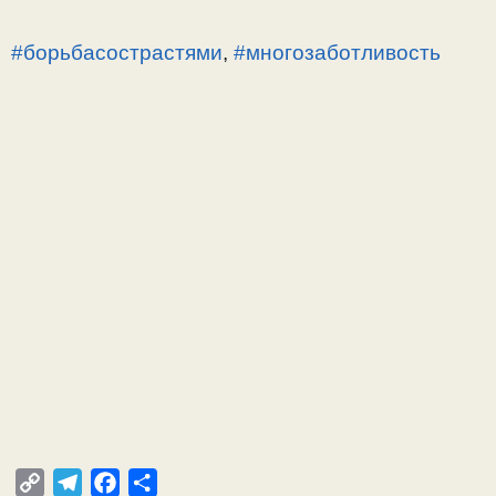
#борьбасострастями
,
#многозаботливость
C
T
F
О