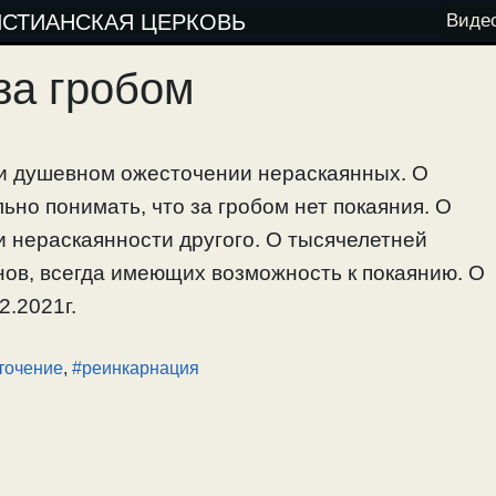
ИСТИАНСКАЯ ЦЕРКОВЬ
Виде
за гробом
 и душевном ожесточении нераскаянных. О
ьно понимать, что за гробом нет покаяния. О
и нераскаянности другого. О тысячелетней
нов, всегда имеющих возможность к покаянию. О
2.2021г.
точение
,
#реинкарнация