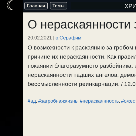
☾
Перейти
ХР
Главная
Темы
к
О нераскаянности 
содержимому
20.02.2021
|
о.Серафим.
О возможности к раскаянию за гробом
причине их нераскаянности. Как правил
покаянии благоразумного разбойника, 
нераскаянности падших ангелов, демо
бессмысленности реинкарнации. / 12.0
#ад
,
#загробнаяжизнь
,
#нераскаянность
,
#ожес