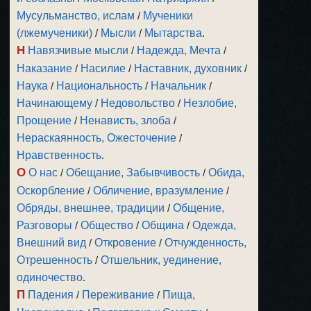
Мусульманство, ислам
/
Мученики
(лжемученики)
/
Мысли
/
Мытарства
.
Н
Навязчивые мысли
/
Надежда, Мечта
/
Наказание
/
Насилие
/
Наставник, духовник
/
Наука
/
Национальность
/
Начальник
/
Начинающему
/
Недовольство
/
Незлобие,
Прощение
/
Ненависть, злоба
/
Нераскаянность, Ожесточение
/
Нравственность
.
О
О нас
/
Обещание, Забывчивость
/
Обида,
Оскорбление
/
Обличение, вразумление
/
Обряды, внешнее, традиции
/
Общение,
Разговоры
/
Общество
/
Община
/
Одежда,
Внешний вид
/
Откровение
/
Отчужденность,
Отрешенность
/
Отшельник, уединение,
одиночество
.
П
Падения
/
Переживание
/
Пища,