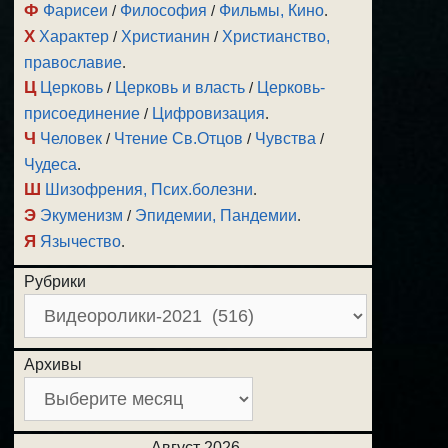
Ф
Фарисеи
/
Философия
/
Фильмы, Кино
.
Х
Характер
/
Христианин
/
Христианство,
православие
.
Ц
Церковь
/
Церковь и власть
/
Церковь-
присоединение
/
Цифровизация
.
Ч
Человек
/
Чтение Св.Отцов
/
Чувства
/
Чудеса
.
Ш
Шизофрения, Псих.болезни
.
Э
Экуменизм
/
Эпидемии, Пандемии
.
Я
Язычество
.
Рубрики
Архивы
Август 2026