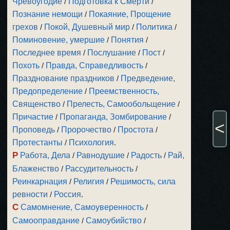
Чревоугодие
/
Подготовка к Смерти
/
Познание немощи
/
Покаяние, Прощение
грехов
/
Покой, Душевный мир
/
Политика
/
Поминовение, умершие
/
Понятия
/
Последнее время
/
Послушание
/
Пост
/
Похоть
/
Правда, Справедливость
/
Празднование праздников
/
Предведение,
Предопределение
/
Преемственность,
Священство
/
Прелесть, Самообольщение
/
Причастие
/
Пропаганда, Зомбирование
/
<
Проповедь
/
Пророчество
/
Простота
/
Протестанты
/
Психология
.
Р
Работа, Дела
/
Равнодушие
/
Радость
/
Рай,
Блаженство
/
Рассудительность
/
Реинкарнация
/
Религия
/
Решимость, сила
ревности
/
Россия
.
С
Самомнение, Самоуверенность
/
Самооправдание
/
Самоубийство
/