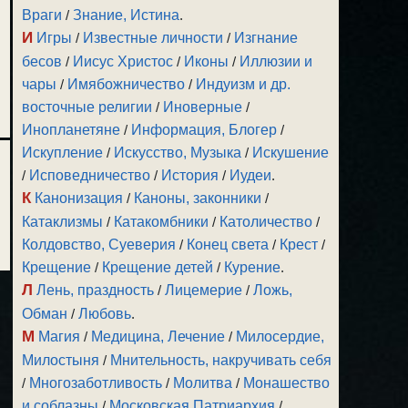
Враги
/
Знание, Истина
.
И
Игры
/
Известные личности
/
Изгнание
бесов
/
Иисус Христос
/
Иконы
/
Иллюзии и
чары
/
Имябожничество
/
Индуизм и др.
восточные религии
/
Иноверные
/
Инопланетяне
/
Информация, Блогер
/
Искупление
/
Искусство, Музыка
/
Искушение
/
Исповедничество
/
История
/
Иудеи
.
К
Канонизация
/
Каноны, законники
/
Катаклизмы
/
Катакомбники
/
Католичество
/
Колдовство, Суеверия
/
Конец света
/
Крест
/
Крещение
/
Крещение детей
/
Курение
.
Л
Лень, праздность
/
Лицемерие
/
Ложь,
Обман
/
Любовь
.
М
Магия
/
Медицина, Лечение
/
Милосердие,
Милостыня
/
Мнительность, накручивать себя
/
Многозаботливость
/
Молитва
/
Монашество
и соблазны
/
Московская Патриархия
/