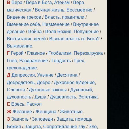
В
Вера
/
Вера в Бога, Атеизм
/
Вера
магическая
/
Вечная жизнь, Бессмертие
/
Видение грехов
/
Власть, правители
/
Вменение себе, Невменение
/
Внутреннее
делание
/
Война
/
Воля Божия, Попущение
/
Воспитание детей
/
Всякая власть от Бога?
/
Выживание
.
Г
Герой
/
Главное
/
Глобализм, Перезагрузка
/
Гнев, Раздражение
/
Гордость
/
Грех,
грехопадение
.
Д
Депрессия, Уныние
/
Десятина
/
Добродетель, Добро
/
Духовное вИдение,
Слепота
/
Духовные законы
/
Духовный,
духовность
/
Душа
/
Душевность, Эстетика
.
Е
Ересь, Раскол
.
Ж
Желание
/
Женщина
/
Животные
.
З
Зависть
/
Заповеди
/
Защита, помощь
Божия
/
Защита, Сопротивление злу
/
Зло,