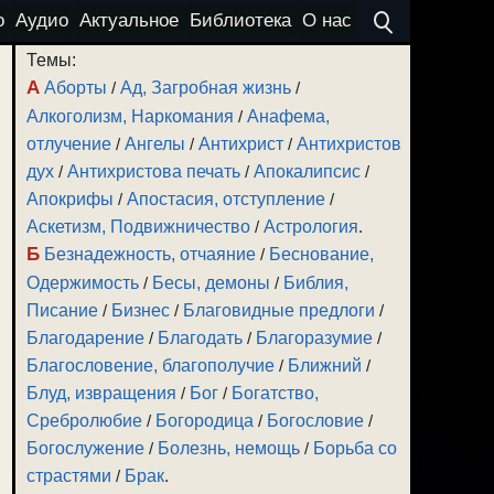
о
Аудио
Актуальное
Библиотека
О нас
Темы:
А
Аборты
/
Ад, Загробная жизнь
/
Алкоголизм, Наркомания
/
Анафема,
отлучение
/
Ангелы
/
Антихрист
/
Антихристов
дух
/
Антихристова печать
/
Апокалипсис
/
Апокрифы
/
Апостасия, отступление
/
Аскетизм, Подвижничество
/
Астрология
.
Б
Безнадежность, отчаяние
/
Беснование,
Одержимость
/
Бесы, демоны
/
Библия,
Писание
/
Бизнес
/
Благовидные предлоги
/
Благодарение
/
Благодать
/
Благоразумие
/
Благословение, благополучие
/
Ближний
/
Блуд, извращения
/
Бог
/
Богатство,
Сребролюбие
/
Богородица
/
Богословие
/
Богослужение
/
Болезнь, немощь
/
Борьба со
страстями
/
Брак
.