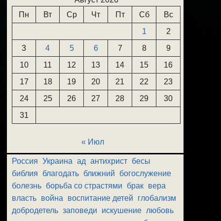
Пн
Вт
Ср
Чт
Пт
Сб
Вс
1
2
3
4
5
6
7
8
9
10
11
12
13
14
15
16
17
18
19
20
21
22
23
24
25
26
27
28
29
30
31
« Июл
Россия
Украина
ад
антихрист
бесы
библия
благодать
ближний
богослужение
болезнь
борьба со страстями
брак
вера
власть
война
воспитание детей
глобализм
добродетель
заповеди
искушение
любовь