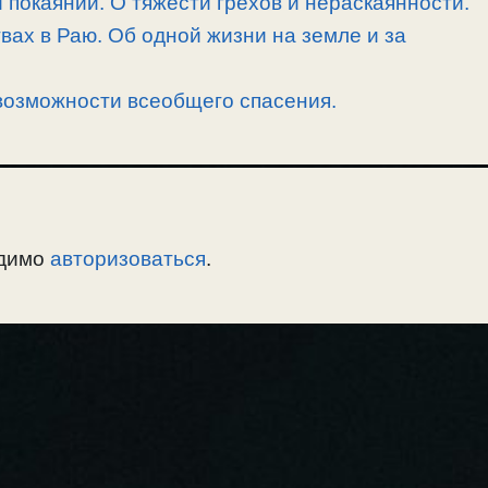
 покаянии. О тяжести грехов и нераскаянности.
вах в Раю. Об одной жизни на земле и за
возможности всеобщего спасения.
одимо
авторизоваться
.