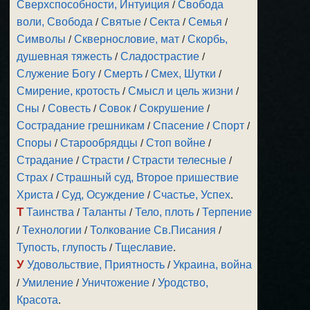
Сверхспособности, Интуиция
/
Свобода
воли, Свобода
/
Святые
/
Секта
/
Семья
/
Символы
/
Сквернословие, мат
/
Скорбь,
душевная тяжесть
/
Сладострастие
/
Служение Богу
/
Смерть
/
Смех, Шутки
/
Смирение, кротость
/
Смысл и цель жизни
/
Сны
/
Совесть
/
Совок
/
Сокрушение
/
Сострадание грешникам
/
Спасение
/
Спорт
/
Споры
/
Старообрядцы
/
Стоп войне
/
Страдание
/
Страсти
/
Страсти телесные
/
Страх
/
Страшный суд, Второе пришествие
Христа
/
Суд, Осуждение
/
Счастье, Успех
.
Т
Таинства
/
Таланты
/
Тело, плоть
/
Терпение
/
Технологии
/
Толкование Св.Писания
/
Тупость, глупость
/
Тщеславие
.
У
Удовольствие, Приятность
/
Украина, война
/
Умиление
/
Уничтожение
/
Уродство,
Красота
.