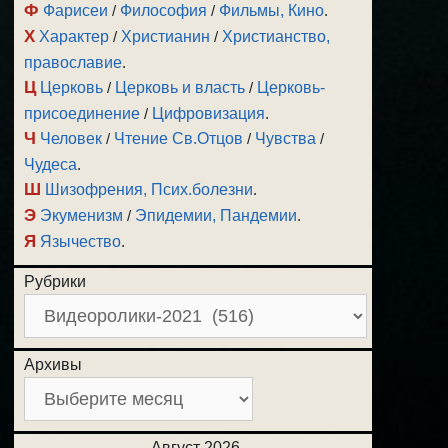
Ф
Фарисеи
/
Философия
/
Фильмы, Кино
.
Х
Характер
/
Христианин
/
Христианство,
православие
.
Ц
Церковь
/
Церковь и власть
/
Церковь-
присоединение
/
Цифровизация
.
Ч
Человек
/
Чтение Св.Отцов
/
Чувства
/
Чудеса
.
Ш
Шизофрения, Псих.болезни
.
Э
Экуменизм
/
Эпидемии, Пандемии
.
Я
Язычество
.
Рубрики
Архивы
Август 2026