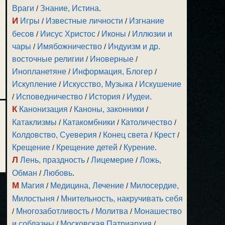
Враги
/
Знание, Истина
.
И
Игры
/
Известные личности
/
Изгнание
бесов
/
Иисус Христос
/
Иконы
/
Иллюзии и
чары
/
Имябожничество
/
Индуизм и др.
восточные религии
/
Иноверные
/
Инопланетяне
/
Информация, Блогер
/
Искупление
/
Искусство, Музыка
/
Искушение
/
Исповедничество
/
История
/
Иудеи
.
К
Канонизация
/
Каноны, законники
/
Катаклизмы
/
Катакомбники
/
Католичество
/
Колдовство, Суеверия
/
Конец света
/
Крест
/
Крещение
/
Крещение детей
/
Курение
.
Л
Лень, праздность
/
Лицемерие
/
Ложь,
Обман
/
Любовь
.
М
Магия
/
Медицина, Лечение
/
Милосердие,
Милостыня
/
Мнительность, накручивать себя
/
Многозаботливость
/
Молитва
/
Монашество
и соблазны
/
Московская Патриархия
/