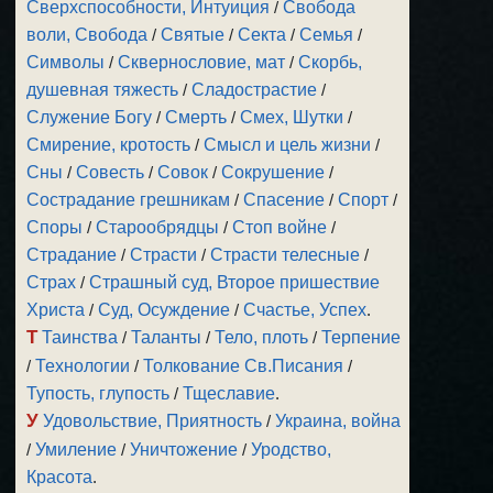
Сверхспособности, Интуиция
/
Свобода
воли, Свобода
/
Святые
/
Секта
/
Семья
/
Символы
/
Сквернословие, мат
/
Скорбь,
душевная тяжесть
/
Сладострастие
/
Служение Богу
/
Смерть
/
Смех, Шутки
/
Смирение, кротость
/
Смысл и цель жизни
/
Сны
/
Совесть
/
Совок
/
Сокрушение
/
Сострадание грешникам
/
Спасение
/
Спорт
/
Споры
/
Старообрядцы
/
Стоп войне
/
Страдание
/
Страсти
/
Страсти телесные
/
Страх
/
Страшный суд, Второе пришествие
Христа
/
Суд, Осуждение
/
Счастье, Успех
.
Т
Таинства
/
Таланты
/
Тело, плоть
/
Терпение
/
Технологии
/
Толкование Св.Писания
/
Тупость, глупость
/
Тщеславие
.
У
Удовольствие, Приятность
/
Украина, война
/
Умиление
/
Уничтожение
/
Уродство,
Красота
.