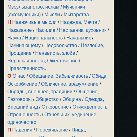
Мусульманство, ислам
/
Мученики
(лжемученики)
/
Мысли
/
Мытарства
.
Н
Навязчивые мысли
/
Надежда, Мечта
/
Наказание
/
Насилие
/
Наставник, духовник
/
Наука
/
Национальность
/
Начальник
/
Начинающему
/
Недовольство
/
Незлобие,
Прощение
/
Ненависть, злоба
/
Нераскаянность, Ожесточение
/
Нравственность
.
О
О нас
/
Обещание, Забывчивость
/
Обида,
Оскорбление
/
Обличение, вразумление
/
Обряды, внешнее, традиции
/
Общение,
Разговоры
/
Общество
/
Община
/
Одежда,
Внешний вид
/
Откровение
/
Отчужденность,
Отрешенность
/
Отшельник, уединение,
одиночество
.
П
Падения
/
Переживание
/
Пища,