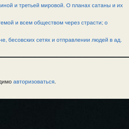
иной и третьей мировой. О планах сатаны и их
емой и всем обществом через страсти; о
е, бесовских сетях и отправлении людей в ад.
одимо
авторизоваться
.