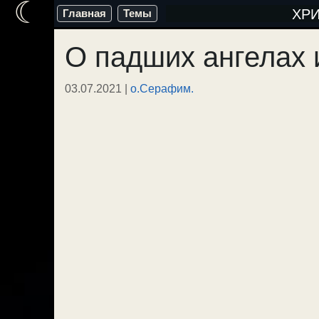
☾
Перейти
ХР
Главная
Темы
к
О падших ангелах 
содержимому
03.07.2021
|
о.Серафим.