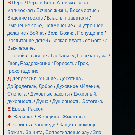
В
Вера
/
Вера в Бога, Атеизм
/
Вера
магическая
/
Вечная жизнь, Бессмертие
/
Видение грехов
/
Власть, правители
/
Вменение себе, Невменение
/
Внутреннее
делание
/
Война
/
Воля Божия, Попущение
/
Воспитание детей
/
Всякая власть от Бога?
/
Выживание
.
Г
Герой
/
Главное
/
Глобализм, Перезагрузка
/
Гнев, Раздражение
/
Гордость
/
Грех,
грехопадение
.
Д
Депрессия, Уныние
/
Десятина
/
Добродетель, Добро
/
Духовное вИдение,
Слепота
/
Духовные законы
/
Духовный,
духовность
/
Душа
/
Душевность, Эстетика
.
Е
Ересь, Раскол
.
Ж
Желание
/
Женщина
/
Животные
.
З
Зависть
/
Заповеди
/
Защита, помощь
Божия
/
Защита, Сопротивление злу
/
Зло,