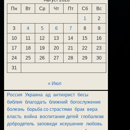
Пн
Вт
Ср
Чт
Пт
Сб
Вс
1
2
3
4
5
6
7
8
9
10
11
12
13
14
15
16
17
18
19
20
21
22
23
24
25
26
27
28
29
30
31
« Июл
Россия
Украина
ад
антихрист
бесы
библия
благодать
ближний
богослужение
болезнь
борьба со страстями
брак
вера
власть
война
воспитание детей
глобализм
добродетель
заповеди
искушение
любовь