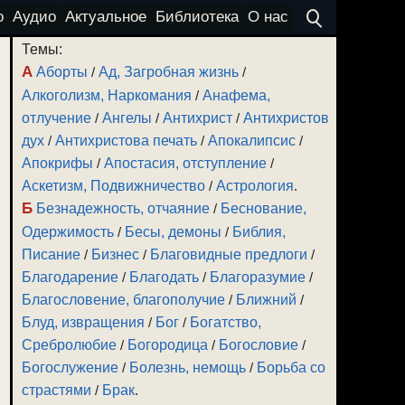
о
Аудио
Актуальное
Библиотека
О нас
Темы:
А
Аборты
/
Ад, Загробная жизнь
/
Алкоголизм, Наркомания
/
Анафема,
отлучение
/
Ангелы
/
Антихрист
/
Антихристов
дух
/
Антихристова печать
/
Апокалипсис
/
Апокрифы
/
Апостасия, отступление
/
Аскетизм, Подвижничество
/
Астрология
.
Б
Безнадежность, отчаяние
/
Беснование,
Одержимость
/
Бесы, демоны
/
Библия,
Писание
/
Бизнес
/
Благовидные предлоги
/
Благодарение
/
Благодать
/
Благоразумие
/
Благословение, благополучие
/
Ближний
/
Блуд, извращения
/
Бог
/
Богатство,
Сребролюбие
/
Богородица
/
Богословие
/
Богослужение
/
Болезнь, немощь
/
Борьба со
страстями
/
Брак
.