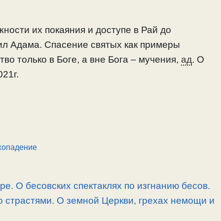
ности их покаяния и доступе в Рай до
ил Адама. Спасение святых как примеры
во только в Боге, а вне Бога – мучения,
ад
. О
021г.
ехопадение
ре. О бесовских спектаклях по изгнанию бесов.
 страстями. О земной Церкви, грехах немощи и