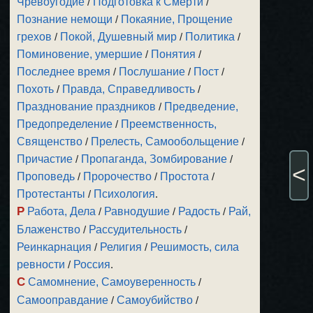
Чревоугодие
/
Подготовка к Смерти
/
Познание немощи
/
Покаяние, Прощение
грехов
/
Покой, Душевный мир
/
Политика
/
Поминовение, умершие
/
Понятия
/
Последнее время
/
Послушание
/
Пост
/
Похоть
/
Правда, Справедливость
/
Празднование праздников
/
Предведение,
Предопределение
/
Преемственность,
Священство
/
Прелесть, Самообольщение
/
Причастие
/
Пропаганда, Зомбирование
/
<
Проповедь
/
Пророчество
/
Простота
/
Протестанты
/
Психология
.
Р
Работа, Дела
/
Равнодушие
/
Радость
/
Рай,
Блаженство
/
Рассудительность
/
Реинкарнация
/
Религия
/
Решимость, сила
ревности
/
Россия
.
С
Самомнение, Самоуверенность
/
Самооправдание
/
Самоубийство
/