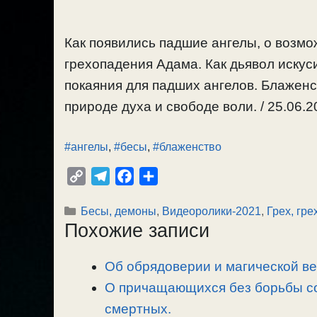
Как появились падшие ангелы, о возмож
грехопадения Адама. Как дьявол искус
покаяния для падших ангелов. Блаженст
природе духа и свободе воли. / 25.06.2
#ангелы
,
#бесы
,
#блаженство
C
T
F
О
o
e
a
т
Рубрики
Бесы, демоны
,
Видеоролики-2021
,
Грех, гр
p
l
c
п
Похожие записи
y
e
e
р
L
g
b
а
Об обрядоверии и магической ве
i
r
o
в
n
О причащающихся без борьбы со
a
o
и
k
m
k
т
смертных.