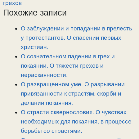
y
e
e
р
грехов
L
g
b
а
Похожие записи
i
r
o
в
n
a
o
и
О заблуждении и попадании в прелесть
k
m
k
т
у протестантов. О спасении первых
ь
христиан.
О сознательном падении в грех и
покаянии. О тяжести грехов и
нераскаянности.
О развращенном уме. О разрывании
привязанности к страстям, скорби и
делании покаяния.
О страсти сквернословия. О чувствах
необходимых для покаяния, в процессе
борьбы со страстями.