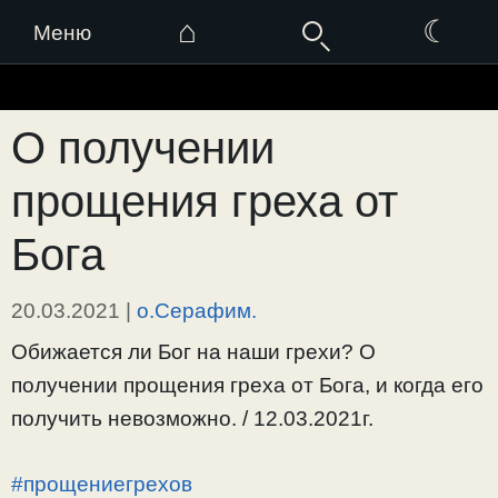
⌂
☾
Меню
Перейти
к
О получении
содержимому
прощения греха от
Бога
20.03.2021
|
о.Серафим.
Обижается ли Бог на наши грехи? О
получении прощения греха от Бога, и когда его
получить невозможно. / 12.03.2021г.
#прощениегрехов