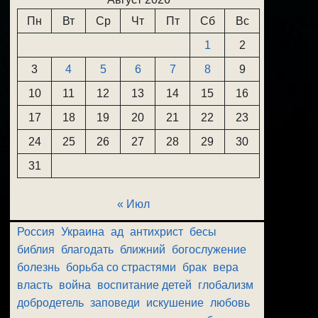
Пн
Вт
Ср
Чт
Пт
Сб
Вс
1
2
3
4
5
6
7
8
9
10
11
12
13
14
15
16
17
18
19
20
21
22
23
24
25
26
27
28
29
30
31
« Июл
Россия
Украина
ад
антихрист
бесы
библия
благодать
ближний
богослужение
болезнь
борьба со страстями
брак
вера
власть
война
воспитание детей
глобализм
добродетель
заповеди
искушение
любовь