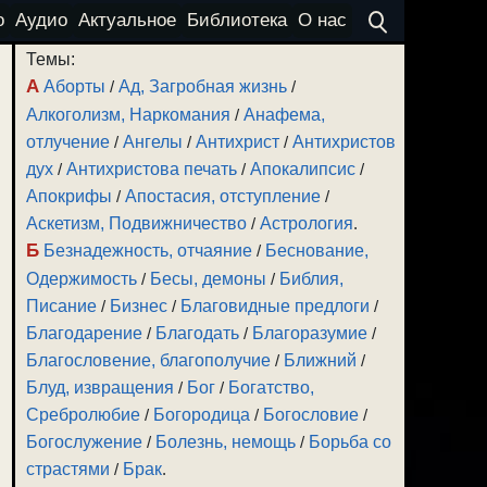
о
Аудио
Актуальное
Библиотека
О нас
Темы:
А
Аборты
/
Ад, Загробная жизнь
/
Алкоголизм, Наркомания
/
Анафема,
отлучение
/
Ангелы
/
Антихрист
/
Антихристов
дух
/
Антихристова печать
/
Апокалипсис
/
Апокрифы
/
Апостасия, отступление
/
Аскетизм, Подвижничество
/
Астрология
.
Б
Безнадежность, отчаяние
/
Беснование,
Одержимость
/
Бесы, демоны
/
Библия,
Писание
/
Бизнес
/
Благовидные предлоги
/
Благодарение
/
Благодать
/
Благоразумие
/
Благословение, благополучие
/
Ближний
/
Блуд, извращения
/
Бог
/
Богатство,
Сребролюбие
/
Богородица
/
Богословие
/
Богослужение
/
Болезнь, немощь
/
Борьба со
страстями
/
Брак
.