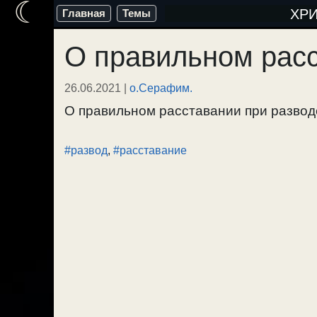
☾
Перейти
ХР
Главная
Темы
к
О правильном расс
содержимому
26.06.2021
|
о.Серафим.
О правильном расставании при разводе.
#развод
,
#расставание