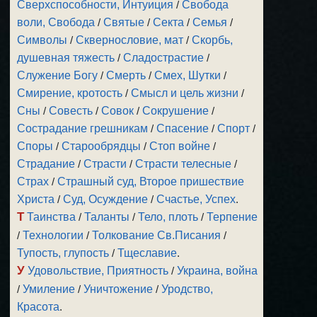
Сверхспособности, Интуиция
/
Свобода
воли, Свобода
/
Святые
/
Секта
/
Семья
/
Символы
/
Сквернословие, мат
/
Скорбь,
душевная тяжесть
/
Сладострастие
/
Служение Богу
/
Смерть
/
Смех, Шутки
/
Смирение, кротость
/
Смысл и цель жизни
/
Сны
/
Совесть
/
Совок
/
Сокрушение
/
Сострадание грешникам
/
Спасение
/
Спорт
/
Споры
/
Старообрядцы
/
Стоп войне
/
Страдание
/
Страсти
/
Страсти телесные
/
Страх
/
Страшный суд, Второе пришествие
Христа
/
Суд, Осуждение
/
Счастье, Успех
.
Т
Таинства
/
Таланты
/
Тело, плоть
/
Терпение
/
Технологии
/
Толкование Св.Писания
/
Тупость, глупость
/
Тщеславие
.
У
Удовольствие, Приятность
/
Украина, война
/
Умиление
/
Уничтожение
/
Уродство,
Красота
.