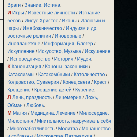
Враги
/
Знание, Истина
.
И
Игры
/
Известные личности
/
Изгнание
бесов
/
Иисус Христос
/
Иконы
/
Иллюзии и
чары
/
Имябожничество
/
Индуизм и др.
восточные религии
/
Иноверные
/
Инопланетяне
/
Информация, Блогер
/
Искупление
/
Искусство, Музыка
/
Искушение
/
Исповедничество
/
История
/
Иудеи
.
К
Канонизация
/
Каноны, законники
/
Катаклизмы
/
Катакомбники
/
Католичество
/
Колдовство, Суеверия
/
Конец света
/
Крест
/
Крещение
/
Крещение детей
/
Курение
.
Л
Лень, праздность
/
Лицемерие
/
Ложь,
Обман
/
Любовь
.
М
Магия
/
Медицина, Лечение
/
Милосердие,
Милостыня
/
Мнительность, накручивать себя
/
Многозаботливость
/
Молитва
/
Монашество
и соблазны
/
Московская Патриархия
/