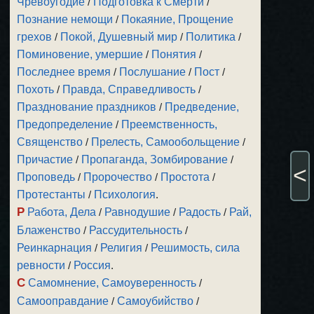
Чревоугодие
/
Подготовка к Смерти
/
Познание немощи
/
Покаяние, Прощение
грехов
/
Покой, Душевный мир
/
Политика
/
Поминовение, умершие
/
Понятия
/
Последнее время
/
Послушание
/
Пост
/
Похоть
/
Правда, Справедливость
/
Празднование праздников
/
Предведение,
Предопределение
/
Преемственность,
Священство
/
Прелесть, Самообольщение
/
Причастие
/
Пропаганда, Зомбирование
/
<
Проповедь
/
Пророчество
/
Простота
/
Протестанты
/
Психология
.
Р
Работа, Дела
/
Равнодушие
/
Радость
/
Рай,
Блаженство
/
Рассудительность
/
Реинкарнация
/
Религия
/
Решимость, сила
ревности
/
Россия
.
С
Самомнение, Самоуверенность
/
Самооправдание
/
Самоубийство
/