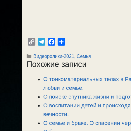
C
T
F
О
o
e
a
т
Рубрики
Видеоролики-2021
,
Семья
p
l
c
п
Похожие записи
y
e
e
р
L
g
b
а
О тонкоматериальных телах в Раю
i
r
o
в
n
любви и семье.
a
o
и
k
m
k
т
О поиске спутника жизни и подго
ь
О воспитании детей и происходящ
вечности.
О семье и браке. О спасении чер