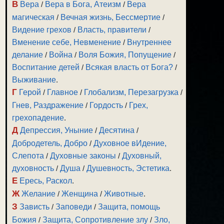
В
Вера
/
Вера в Бога, Атеизм
/
Вера
магическая
/
Вечная жизнь, Бессмертие
/
Видение грехов
/
Власть, правители
/
Вменение себе, Невменение
/
Внутреннее
делание
/
Война
/
Воля Божия, Попущение
/
Воспитание детей
/
Всякая власть от Бога?
/
Выживание
.
Г
Герой
/
Главное
/
Глобализм, Перезагрузка
/
Гнев, Раздражение
/
Гордость
/
Грех,
грехопадение
.
Д
Депрессия, Уныние
/
Десятина
/
Добродетель, Добро
/
Духовное вИдение,
Слепота
/
Духовные законы
/
Духовный,
духовность
/
Душа
/
Душевность, Эстетика
.
Е
Ересь, Раскол
.
Ж
Желание
/
Женщина
/
Животные
.
З
Зависть
/
Заповеди
/
Защита, помощь
Божия
/
Защита, Сопротивление злу
/
Зло,