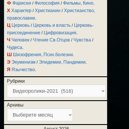
Ф
Фарисеи
/
Философия
/
Фильмы, Кино
.
Х
Характер
/
Христианин
/
Христианство,
православие
.
Ц
Церковь
/
Церковь и власть
/
Церковь-
присоединение
/
Цифровизация
.
Ч
Человек
/
Чтение Св.Отцов
/
Чувства
/
Чудеса
.
Ш
Шизофрения, Псих.болезни
.
Э
Экуменизм
/
Эпидемии, Пандемии
.
Я
Язычество
.
Рубрики
Архивы
Август 2026