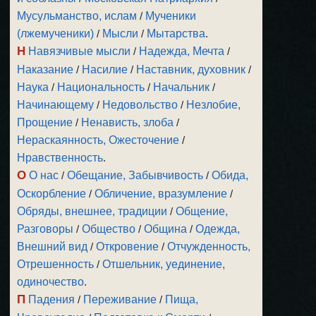
Мусульманство, ислам
/
Мученики
(лжемученики)
/
Мысли
/
Мытарства
.
Н
Навязчивые мысли
/
Надежда, Мечта
/
Наказание
/
Насилие
/
Наставник, духовник
/
Наука
/
Национальность
/
Начальник
/
Начинающему
/
Недовольство
/
Незлобие,
Прощение
/
Ненависть, злоба
/
Нераскаянность, Ожесточение
/
Нравственность
.
О
О нас
/
Обещание, Забывчивость
/
Обида,
Оскорбление
/
Обличение, вразумление
/
Обряды, внешнее, традиции
/
Общение,
Разговоры
/
Общество
/
Община
/
Одежда,
Внешний вид
/
Откровение
/
Отчужденность,
Отрешенность
/
Отшельник, уединение,
одиночество
.
П
Падения
/
Переживание
/
Пища,