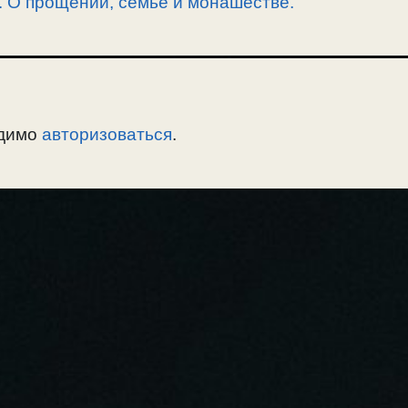
. О прощении, семье и монашестве.
одимо
авторизоваться
.