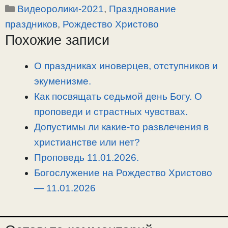
Рубрики
Видеоролики-2021
,
Празднование
p
l
c
п
y
e
e
р
праздников
,
Рождество Христово
L
g
b
а
Похожие записи
i
r
o
в
n
a
o
и
О праздниках иноверцев, отступников и
k
m
k
т
экуменизме.
ь
Как посвящать седьмой день Богу. О
проповеди и страстных чувствах.
Допустимы ли какие-то развлечения в
христианстве или нет?
Проповедь 11.01.2026.
Богослужение на Рождество Христово
— 11.01.2026