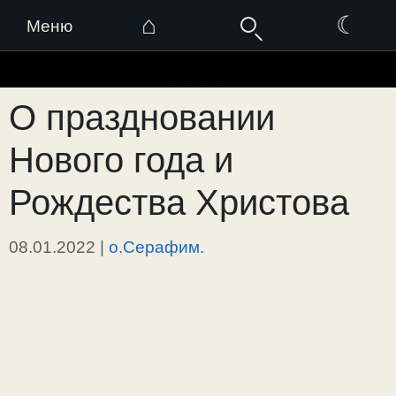
⌂
☾
Меню
Перейти
к
О праздновании
содержимому
Нового года и
Рождества Христова
08.01.2022
|
о.Серафим.