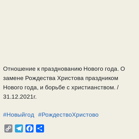
Отношение к празднованию Нового года. О
замене Рождества Христова праздником
Нового года, и борьбе с христианством. /
31.12.2021г.
#Новыйгод
#РождествоХристово
C
T
F
О
o
e
a
т