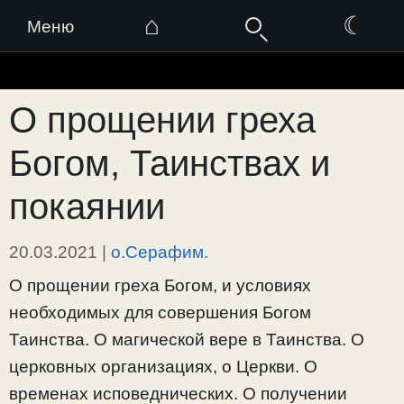
⌂
☾
Меню
Перейти
к
О прощении греха
содержимому
Богом, Таинствах и
покаянии
20.03.2021
|
о.Серафим.
О прощении греха Богом, и условиях
необходимых для совершения Богом
Таинства. О магической вере в Таинства. О
церковных организациях, о Церкви. О
временах исповеднических. О получении