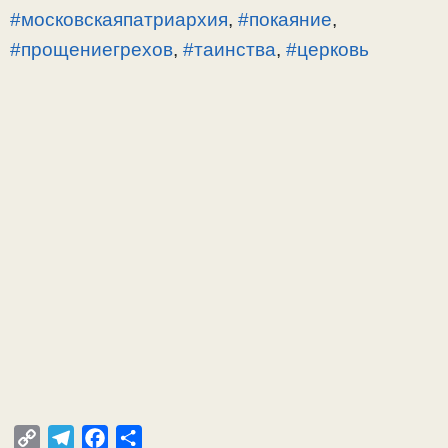
#московскаяпатриархия
,
#покаяние
,
#прощениегрехов
,
#таинства
,
#церковь
C
T
F
О