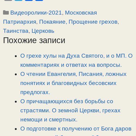
o
e
a
т
Рубрики
Видеоролики-2021
,
Московская
p
l
c
п
y
e
e
р
Патриархия
,
Покаяние, Прощение грехов
,
L
g
b
а
Таинства
,
Церковь
i
r
o
в
Похожие записи
n
a
o
и
k
m
k
т
О грехе хулы на Духа Святого, и о МП. О
ь
комментариях и ответах на вопросы.
О чтении Евангелия, Писания, ложных
понятиях и благовидных бесовских
предлогах.
О причащающихся без борьбы со
страстями. О земной Церкви, грехах
немощи и смертных.
О подготовке к получению от Бога даров