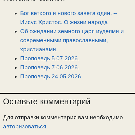
L
g
b
а
i
r
o
в
Бог ветхого и нового завета один, -­
n
a
o
и
Иисус Христос. О жизни народа
k
m
k
т
Об ожидании земного царя иудеями и
ь
современными православными,
христианами.
Проповедь 5.07.2026.
Проповедь 7.06.2026.
Проповедь 24.05.2026.
Оставьте комментарий
Для отправки комментария вам необходимо
авторизоваться
.