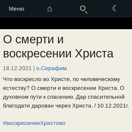
⌂
☾
Меню
Перейти
к
О смерти и
содержимому
воскресении Христа
18.12.2021
|
о.Серафим.
Что воскресло во Христе, по человеческому
естеству? О смерти и воскресении Христа. О
духовном пути к спасению. Дар спасительной
благодати дарован через Христа. / 10.12.2021г.
#воскресениеХристово