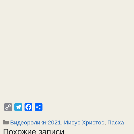
C
T
F
О
o
e
a
т
Рубрики
Видеоролики-2021
,
Иисус Христос
,
Пасха
p
l
c
п
Похожие записи
y
e
e
р