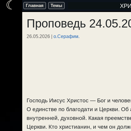
☾
Перейти
ХР
Главная
Темы
к
Проповедь 24.05.2
содержимому
26.05.2026
|
о.Серафим.
Господь Иисус Христос — Бог и человек
О единстве по благодати и Церкви. Об
внутренней, духовной. Какая преемств
Церкви. Кто христианин, и чем он дол