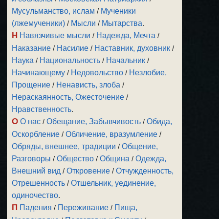
Мусульманство, ислам
/
Мученики
(лжемученики)
/
Мысли
/
Мытарства
.
Н
Навязчивые мысли
/
Надежда, Мечта
/
Наказание
/
Насилие
/
Наставник, духовник
/
Наука
/
Национальность
/
Начальник
/
Начинающему
/
Недовольство
/
Незлобие,
Прощение
/
Ненависть, злоба
/
Нераскаянность, Ожесточение
/
Нравственность
.
О
О нас
/
Обещание, Забывчивость
/
Обида,
Оскорбление
/
Обличение, вразумление
/
Обряды, внешнее, традиции
/
Общение,
Разговоры
/
Общество
/
Община
/
Одежда,
Внешний вид
/
Откровение
/
Отчужденность,
Отрешенность
/
Отшельник, уединение,
одиночество
.
П
Падения
/
Переживание
/
Пища,