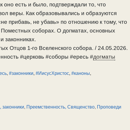
 оно есть и было, подтверждали то, что
вол веры. Как образовывались и образуются
не прибавь, не убавь» по отношению к тому, что
 Поместных соборах. О догматах, основных
и законниках.
ых Отцов 1-го Вселенского собора. / 24.05.2026.
нность #церковь #соборы #ересь #
догматы
есь
,
#законники
,
#ИисусХристос
,
#каноны
,
, законники
,
Преемственность, Священство
,
Проповеди