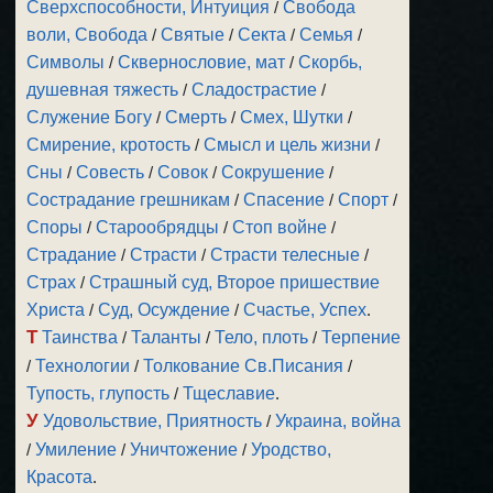
Сверхспособности, Интуиция
/
Свобода
воли, Свобода
/
Святые
/
Секта
/
Семья
/
Символы
/
Сквернословие, мат
/
Скорбь,
душевная тяжесть
/
Сладострастие
/
Служение Богу
/
Смерть
/
Смех, Шутки
/
Смирение, кротость
/
Смысл и цель жизни
/
Сны
/
Совесть
/
Совок
/
Сокрушение
/
Сострадание грешникам
/
Спасение
/
Спорт
/
Споры
/
Старообрядцы
/
Стоп войне
/
Страдание
/
Страсти
/
Страсти телесные
/
Страх
/
Страшный суд, Второе пришествие
Христа
/
Суд, Осуждение
/
Счастье, Успех
.
Т
Таинства
/
Таланты
/
Тело, плоть
/
Терпение
/
Технологии
/
Толкование Св.Писания
/
Тупость, глупость
/
Тщеславие
.
У
Удовольствие, Приятность
/
Украина, война
/
Умиление
/
Уничтожение
/
Уродство,
Красота
.