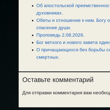
i
r
o
в
Об апостольской преемственност
n
a
o
и
духовниках.
k
m
k
т
ь
Обеты и отношение к ним. Богу о
спасение души.
Проповедь 2.08.2026.
Бог ветхого и нового завета один
О причащающихся без борьбы со
смертных.
Оставьте комментарий
Для отправки комментария вам необх