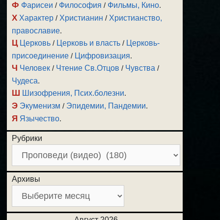
Ф
Фарисеи
/
Философия
/
Фильмы, Кино
.
Х
Характер
/
Христианин
/
Христианство,
православие
.
Ц
Церковь
/
Церковь и власть
/
Церковь-
присоединение
/
Цифровизация
.
Ч
Человек
/
Чтение Св.Отцов
/
Чувства
/
Чудеса
.
Ш
Шизофрения, Псих.болезни
.
Э
Экуменизм
/
Эпидемии, Пандемии
.
Я
Язычество
.
Рубрики
Архивы
Август 2026