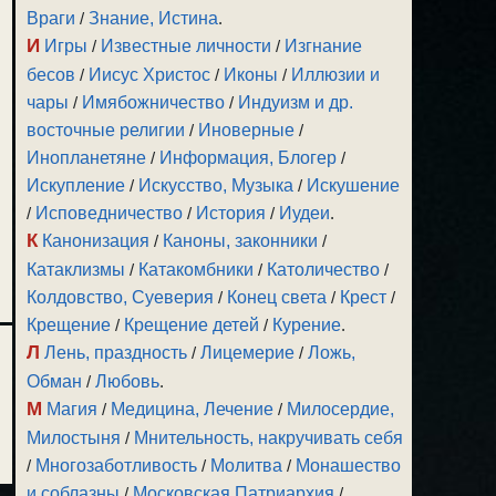
Враги
/
Знание, Истина
.
И
Игры
/
Известные личности
/
Изгнание
бесов
/
Иисус Христос
/
Иконы
/
Иллюзии и
чары
/
Имябожничество
/
Индуизм и др.
восточные религии
/
Иноверные
/
Инопланетяне
/
Информация, Блогер
/
Искупление
/
Искусство, Музыка
/
Искушение
/
Исповедничество
/
История
/
Иудеи
.
К
Канонизация
/
Каноны, законники
/
Катаклизмы
/
Катакомбники
/
Католичество
/
Колдовство, Суеверия
/
Конец света
/
Крест
/
Крещение
/
Крещение детей
/
Курение
.
Л
Лень, праздность
/
Лицемерие
/
Ложь,
Обман
/
Любовь
.
М
Магия
/
Медицина, Лечение
/
Милосердие,
Милостыня
/
Мнительность, накручивать себя
/
Многозаботливость
/
Молитва
/
Монашество
и соблазны
/
Московская Патриархия
/