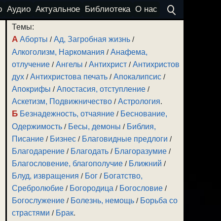
о
Аудио
Актуальное
Библиотека
О нас
Темы:
А
Аборты
/
Ад, Загробная жизнь
/
Алкоголизм, Наркомания
/
Анафема,
отлучение
/
Ангелы
/
Антихрист
/
Антихристов
дух
/
Антихристова печать
/
Апокалипсис
/
Апокрифы
/
Апостасия, отступление
/
Аскетизм, Подвижничество
/
Астрология
.
Б
Безнадежность, отчаяние
/
Беснование,
Одержимость
/
Бесы, демоны
/
Библия,
Писание
/
Бизнес
/
Благовидные предлоги
/
Благодарение
/
Благодать
/
Благоразумие
/
Благословение, благополучие
/
Ближний
/
Блуд, извращения
/
Бог
/
Богатство,
Сребролюбие
/
Богородица
/
Богословие
/
Богослужение
/
Болезнь, немощь
/
Борьба со
страстями
/
Брак
.