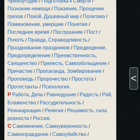
Чревоугодие
/
Подготовка к Смерти
/
Познание немощи
/
Покаяние, Прощение
грехов
/
Покой, Душевный мир
/
Политика
/
Поминовение, умершие
/
Понятия
/
Последнее время
/
Послушание
/
Пост
/
Похоть
/
Правда, Справедливость
/
Празднование праздников
/
Предведение,
Предопределение
/
Преемственность,
Священство
/
Прелесть, Самообольщение
/
Причастие
/
Пропаганда, Зомбирование
/
<
Проповедь
/
Пророчество
/
Простота
/
Протестанты
/
Психология
.
Р
Работа, Дела
/
Равнодушие
/
Радость
/
Рай,
Блаженство
/
Рассудительность
/
Реинкарнация
/
Религия
/
Решимость, сила
ревности
/
Россия
.
С
Самомнение, Самоуверенность
/
Самооправдание
/
Самоубийство
/