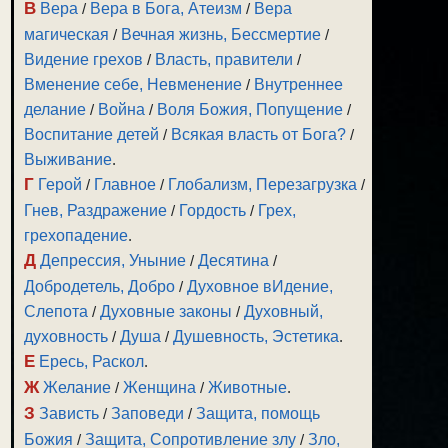
В
Вера
/
Вера в Бога, Атеизм
/
Вера
магическая
/
Вечная жизнь, Бессмертие
/
Видение грехов
/
Власть, правители
/
Вменение себе, Невменение
/
Внутреннее
делание
/
Война
/
Воля Божия, Попущение
/
Воспитание детей
/
Всякая власть от Бога?
/
Выживание
.
Г
Герой
/
Главное
/
Глобализм, Перезагрузка
/
Гнев, Раздражение
/
Гордость
/
Грех,
грехопадение
.
Д
Депрессия, Уныние
/
Десятина
/
Добродетель, Добро
/
Духовное вИдение,
Слепота
/
Духовные законы
/
Духовный,
духовность
/
Душа
/
Душевность, Эстетика
.
Е
Ересь, Раскол
.
Ж
Желание
/
Женщина
/
Животные
.
З
Зависть
/
Заповеди
/
Защита, помощь
Божия
/
Защита, Сопротивление злу
/
Зло,