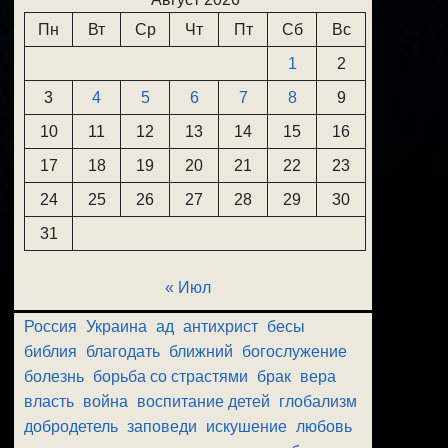
Пн
Вт
Ср
Чт
Пт
Сб
Вс
1
2
3
4
5
6
7
8
9
10
11
12
13
14
15
16
17
18
19
20
21
22
23
24
25
26
27
28
29
30
31
« Июл
Россия
Украина
ад
антихрист
бесы
библия
благодать
ближний
богослужение
болезнь
борьба со страстями
брак
вера
власть
война
воспитание детей
глобализм
добродетель
заповеди
искушение
любовь