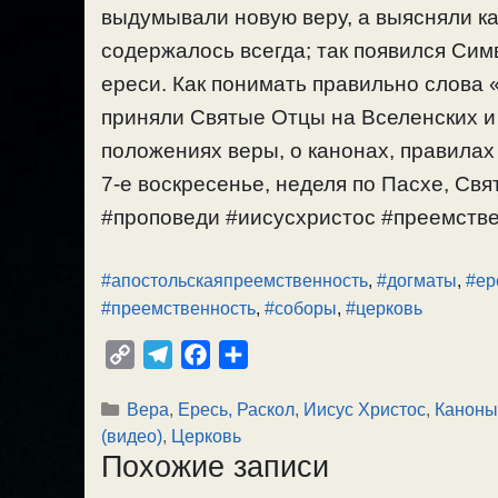
выдумывали новую веру, а выясняли как
содержалось всегда; так появился Сим
ереси. Как понимать правильно слова «
приняли Святые Отцы на Вселенских и
положениях веры, о канонах, правилах 
7-е воскресенье, неделя по Пасхе, Свят
#проповеди #иисусхристос #преемстве
#апостольскаяпреемственность
,
#догматы
,
#ер
#преемственность
,
#соборы
,
#церковь
C
T
F
О
o
e
a
т
Рубрики
Вера
,
Ересь, Раскол
,
Иисус Христос
,
Каноны
p
l
c
п
(видео)
,
Церковь
y
e
e
р
Похожие записи
L
g
b
а