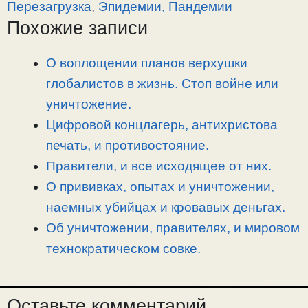
y
e
e
р
Перезагрузка
,
Эпидемии, Пандемии
L
g
b
а
Похожие записи
i
r
o
в
n
a
o
и
О воплощении планов верхушки
k
m
k
т
глобалистов в жизнь. Стоп войне или
ь
уничтожение.
Цифровой концлагерь, антихристова
печать, и противостояние.
Правители, и все исходящее от них.
О прививках, опытах и уничтожении,
наемных убийцах и кровавых деньгах.
Об уничтожении, правителях, и мировом
технократическом совке.
Оставьте комментарий