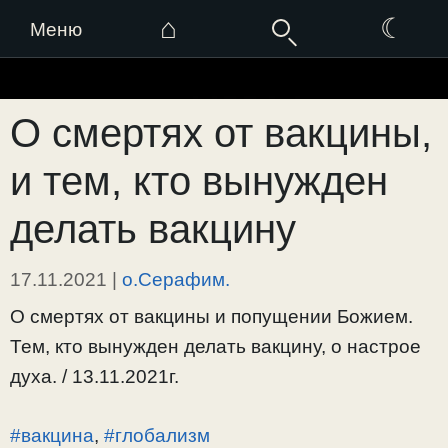
⌂
☾
Меню
Перейти
к
О смертях от вакцины,
содержимому
и тем, кто вынужден
делать вакцину
17.11.2021
|
о.Серафим.
О смертях от вакцины и попущении Божием.
Тем, кто вынужден делать вакцину, о настрое
духа. / 13.11.2021г.
#вакцина
,
#глобализм