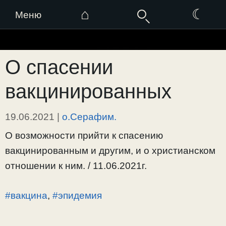
⌂
☾
Меню
Перейти
к
О спасении
содержимому
вакцинированных
19.06.2021
|
о.Серафим.
О возможности прийти к спасению
вакцинированным и другим, и о христианском
отношении к ним. / 11.06.2021г.
#вакцина
,
#эпидемия