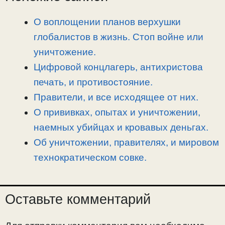
i
r
o
в
n
a
o
и
О воплощении планов верхушки
k
m
k
т
глобалистов в жизнь. Стоп войне или
ь
уничтожение.
Цифровой концлагерь, антихристова
печать, и противостояние.
Правители, и все исходящее от них.
О прививках, опытах и уничтожении,
наемных убийцах и кровавых деньгах.
Об уничтожении, правителях, и мировом
технократическом совке.
Оставьте комментарий