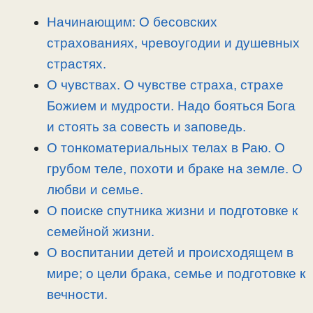
L
g
b
а
i
r
o
в
Начинающим: О бесовских
n
a
o
и
страхованиях, чревоугодии и душевных
k
m
k
т
страстях.
ь
О чувствах. О чувстве страха, страхе
Божием и мудрости. Надо бояться Бога
и стоять за совесть и заповедь.
О тонкоматериальных телах в Раю. О
грубом теле, похоти и браке на земле. О
любви и семье.
О поиске спутника жизни и подготовке к
семейной жизни.
О воспитании детей и происходящем в
мире; о цели брака, семье и подготовке к
вечности.