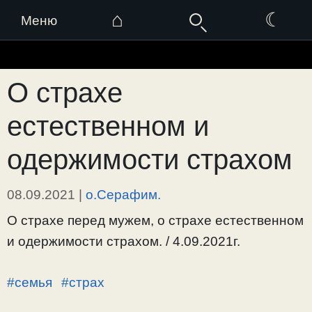
⌂
☾
Меню
Перейти
к
О страхе
содержимому
естественном и
одержимости страхом
08.09.2021
|
о.Серафим.
О страхе перед мужем, о страхе естественном
и одержимости страхом. / 4.09.2021г.
#семья
#страх