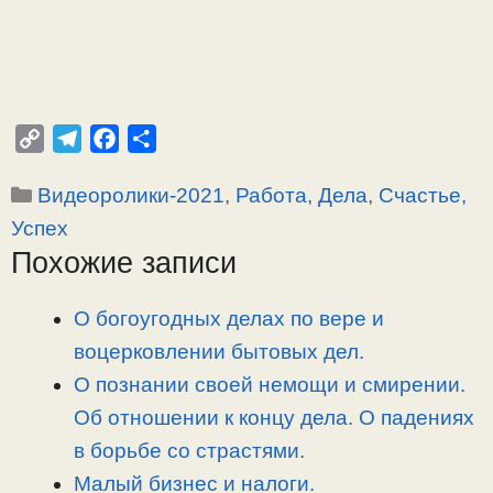
C
T
F
О
o
e
a
т
Рубрики
Видеоролики-2021
,
Работа, Дела
,
Счастье,
p
l
c
п
y
e
e
р
Успех
L
g
b
а
Похожие записи
i
r
o
в
n
a
o
и
О богоугодных делах по вере и
k
m
k
т
воцерковлении бытовых дел.
ь
О познании своей немощи и смирении.
Об отношении к концу дела. О падениях
в борьбе со страстями.
Малый бизнес и налоги.